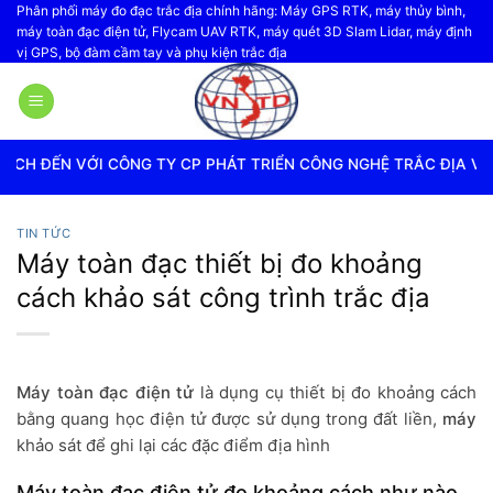
Bỏ
Phân phối máy đo đạc trắc địa chính hãng: Máy GPS RTK, máy thủy bình,
máy toàn đạc điện tử, Flycam UAV RTK, máy quét 3D Slam Lidar, máy định
qua
vị GPS, bộ đàm cầm tay và phụ kiện trắc địa
nội
dung
G TY CP PHÁT TRIỂN CÔNG NGHỆ TRẮC ĐỊA VIỆT NAM
TIN TỨC
Máy toàn đạc thiết bị đo khoảng
cách khảo sát công trình trắc địa
Máy toàn đạc
điện tử
là dụng cụ thiết bị đo khoảng cách
bằng quang học điện tử được sử dụng trong đất liền,
máy
khảo sát để ghi lại các đặc điểm địa hình
Máy toàn đạc điện tử đo khoảng cách như nào