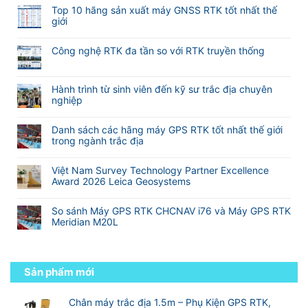
phần
có
nét
Hướng
Top 10 hãng sản xuất máy GNSS RTK tốt nhất thế
mềm
bình
khi
dẫn
giới
M-
luận
đo
sử
Không
Survey
ở
Laser
dụng
có
Meridian
Máy
RTK
Công nghệ RTK đa tần so với RTK truyền thống
phần
bình
GNSS
Meridian
mềm
Không
luận
RTK
M25
eSurvey
có
ở
TOPTech
và
SurPad
bình
Hành trình từ sinh viên đến kỹ sư trắc địa chuyên
Top
Chuyên
M20L
4.2
luận
nghiệp
10
Nghiệp
(
VN
ở
hãng
Không
Cho
2
Công
sản
có
Khảo
Camera)
Danh sách các hãng máy GPS RTK tốt nhất thế giới
nghệ
xuất
bình
Sát
trong ngành trắc địa
RTK
máy
luận
Xây
đa
Không
GNSS
ở
Dựng
tần
có
RTK
Hành
Và
Việt Nam Survey Technology Partner Excellence
so
bình
tốt
trình
Địa
Award 2026 Leica Geosystems
với
luận
nhất
từ
Hình
Không
RTK
ở
thế
sinh
có
truyền
Danh
giới
So sánh Máy GPS RTK CHCNAV i76 và Máy GPS RTK
viên
bình
thống
sách
Meridian M20L
đến
luận
các
kỹ
Không
ở
hãng
sư
có
Việt
máy
trắc
bình
Nam
GPS
địa
luận
Sản phẩm mới
Survey
RTK
chuyên
ở
Technology
tốt
nghiệp
So
Partner
nhất
sánh
Chân máy trắc địa 1.5m – Phụ Kiện GPS RTK,
Excellence