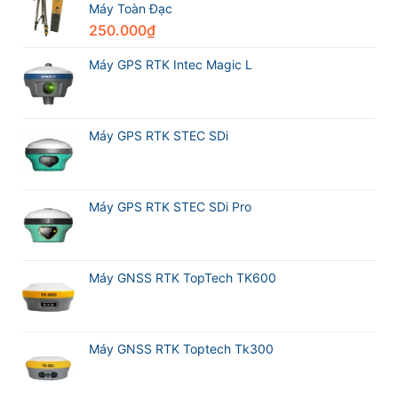
thế
Máy
Máy Toàn Đạc
Award
giới
GPS
2026
trong
250.000
₫
RTK
Leica
ngành
CHCNAV
Geosystems
trắc
i76
Máy GPS RTK Intec Magic L
địa
và
Máy
GPS
RTK
Meridian
Máy GPS RTK STEC SDi
M20L
Máy GPS RTK STEC SDi Pro
Máy GNSS RTK TopTech TK600
Máy GNSS RTK Toptech Tk300