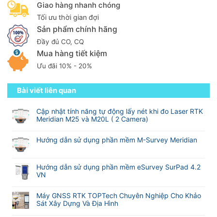
Giao hàng nhanh chóng
Tối ưu thời gian đợi
Sản phẩm chính hãng
Đầy đủ CO, CQ
Mua hàng tiết kiệm
Ưu đãi 10% - 20%
Bài viết liên quan
Cập nhật tính năng tự động lấy nét khi đo Laser RTK
Meridian M25 và M20L ( 2 Camera)
Không
có
Hướng dẫn sử dụng phần mềm M-Survey Meridian
bình
Không
luận
có
ở
bình
Hướng dẫn sử dụng phần mềm eSurvey SurPad 4.2
Cập
luận
VN
nhật
ở
tính
Không
Hướng
năng
có
Máy GNSS RTK TOPTech Chuyên Nghiệp Cho Khảo
dẫn
tự
bình
Sát Xây Dựng Và Địa Hình
sử
động
luận
dụng
Không
lấy
ở