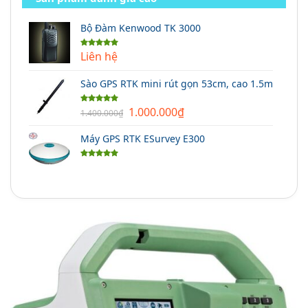
Bộ Đàm Kenwood TK 3000
Liên hệ
Được xếp
hạng
5.00
5 sao
Sào GPS RTK mini rút gọn 53cm, cao 1.5m
Giá
Giá
1.000.000
₫
Được xếp
1.400.000
₫
hạng
5.00
gốc
hiện
5 sao
Máy GPS RTK ESurvey E300
là:
tại
1.400.000₫.
là:
Được xếp
1.000.000₫.
hạng
5.00
5 sao