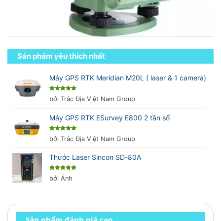
Sản phẩm yêu thích nhất
Máy GPS RTK Meridian M20L ( laser & 1 camera)
Được xếp
bởi Trắc Địa Việt Nam Group
hạng
5
5
sao
Máy GPS RTK ESurvey E800 2 tần số
Được xếp
bởi Trắc Địa Việt Nam Group
hạng
5
5
sao
Thước Laser Sincon SD-80A
Được xếp
bởi Ánh
hạng
5
5
sao
Sản phẩm đánh giá cao