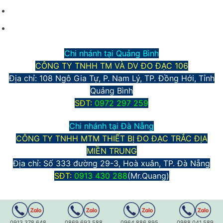
Phương thức thanh toán
Chính sách bảo mật thông tin
Chi nhánh tại Quảng Bình
CÔNG TY TNHH TM VÀ DV ĐO ĐẠC 106
Địa chỉ: 108 Ngô Gia Tự, P. Nam Lý, TP. Đồng Hới, Tỉnh
Quảng Bình
S
ĐT:
0972 297 259
Chi nhánh tại Đà Nẵng
CÔNG TY TNHH MTM THIẾT BỊ ĐO ĐẠC TRẮC ĐỊA
MIỀN TRUNG
Địa chỉ:
Số 333 đường 29-3, Hoà xuân, TP. Đà Nẵng
S
ĐT:
0913 430 288
(Mr.Quang)
0913.378.648
0869.693.588
0964.886.895
0988.041.589