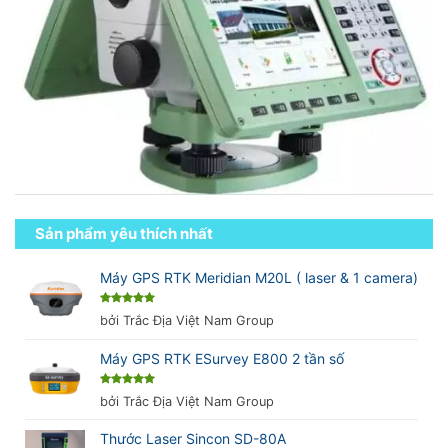
Sản phẩm yêu thích nhất
Máy GPS RTK Meridian M20L ( laser & 1 camera)
Được xếp
bởi Trắc Địa Việt Nam Group
hạng
5
5
sao
Máy GPS RTK ESurvey E800 2 tần số
Được xếp
bởi Trắc Địa Việt Nam Group
hạng
5
5
sao
Thước Laser Sincon SD-80A