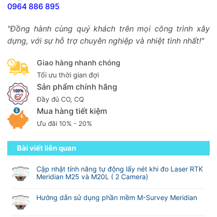
0964 886 895
"Đồng hành cùng quý khách trên mọi công trình xây
dựng, với sự hỗ trợ chuyên nghiệp và nhiệt tình nhất!"
Giao hàng nhanh chóng
Tối ưu thời gian đợi
Sản phẩm chính hãng
Đầy đủ CO, CQ
Mua hàng tiết kiệm
Ưu đãi 10% - 20%
Bài viết liên quan
Cập nhật tính năng tự động lấy nét khi đo Laser RTK
Meridian M25 và M20L ( 2 Camera)
Không
có
Hướng dẫn sử dụng phần mềm M-Survey Meridian
bình
Không
luận
có