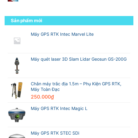
luận
các
kỹ
Không
ở
hãng
sư
có
Việt
máy
trắc
bình
Nam
GPS
địa
luận
Sản phẩm mới
Survey
RTK
chuyên
ở
Technology
tốt
nghiệp
So
Partner
nhất
sánh
Máy GPS RTK Intec Marvel Lite
Excellence
thế
Máy
Award
giới
GPS
2026
trong
RTK
Leica
ngành
CHCNAV
Geosystems
trắc
i76
Máy quét laser 3D Slam Lidar Geosun GS-200G
địa
và
Máy
GPS
RTK
Meridian
Chân máy trắc địa 1.5m – Phụ Kiện GPS RTK,
M20L
Máy Toàn Đạc
250.000
₫
Máy GPS RTK Intec Magic L
Máy GPS RTK STEC SDi