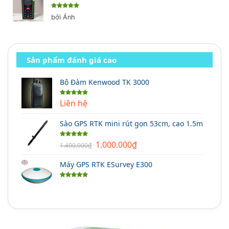
Được xếp
bởi Ánh
hạng
5
5
sao
Sản phẩm đánh giá cao
Bộ Đàm Kenwood TK 3000
Liên hệ
Được xếp
hạng
5.00
5 sao
Sào GPS RTK mini rút gọn 53cm, cao 1.5m
Giá
Giá
1.000.000
₫
Được xếp
1.400.000
₫
hạng
5.00
gốc
hiện
5 sao
Máy GPS RTK ESurvey E300
là:
tại
1.400.000₫.
là:
Được xếp
1.000.000₫.
hạng
5.00
5 sao