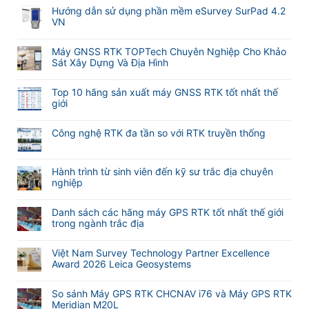
ở
bình
Hướng dẫn sử dụng phần mềm eSurvey SurPad 4.2
Cập
luận
VN
nhật
ở
tính
Không
Hướng
năng
có
Máy GNSS RTK TOPTech Chuyên Nghiệp Cho Khảo
dẫn
tự
bình
Sát Xây Dựng Và Địa Hình
sử
động
luận
dụng
Không
lấy
ở
phần
có
nét
Hướng
Top 10 hãng sản xuất máy GNSS RTK tốt nhất thế
mềm
bình
khi
dẫn
giới
M-
luận
đo
sử
Không
Survey
ở
Laser
dụng
có
Meridian
Máy
RTK
Công nghệ RTK đa tần so với RTK truyền thống
phần
bình
GNSS
Meridian
mềm
Không
luận
RTK
M25
eSurvey
có
ở
TOPTech
và
SurPad
bình
Hành trình từ sinh viên đến kỹ sư trắc địa chuyên
Top
Chuyên
M20L
4.2
luận
nghiệp
10
Nghiệp
(
VN
ở
hãng
Không
Cho
2
Công
sản
có
Khảo
Camera)
Danh sách các hãng máy GPS RTK tốt nhất thế giới
nghệ
xuất
bình
Sát
trong ngành trắc địa
RTK
máy
luận
Xây
đa
Không
GNSS
ở
Dựng
tần
có
RTK
Hành
Và
Việt Nam Survey Technology Partner Excellence
so
bình
tốt
trình
Địa
Award 2026 Leica Geosystems
với
luận
nhất
từ
Hình
Không
RTK
ở
thế
sinh
có
truyền
Danh
giới
So sánh Máy GPS RTK CHCNAV i76 và Máy GPS RTK
viên
bình
thống
sách
Meridian M20L
đến