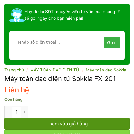
Hãy để lại
SĐT, chuyên viên tư vấn
của chúng tôi
sẽ gọi ngay cho bạn
miễn phí!
Trang chủ
/
MÁY TOÀN ĐẠC ĐIỆN TỬ
/
Máy toàn đạc Sokkia
Máy toàn đạc điện tử Sokkia FX-201
Liên hệ
Còn hàng
Máy toàn đạc điện tử Sokkia FX-201 số lượng
Thêm vào giỏ hàng