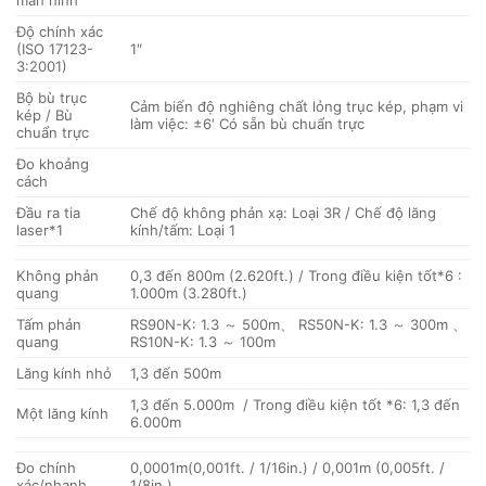
Độ chính xác
(ISO 17123-
1″
3:2001)
Bộ bù trục
Cảm biến độ nghiêng chất lỏng trục kép, phạm vi
kép / Bù
làm việc: ±6′ Có sẵn bù chuẩn trực
chuẩn trực
Đo khoảng
cách
Đầu ra tia
Chế độ không phản xạ: Loại 3R / Chế độ lăng
laser*1
kính/tấm: Loại 1
Không phản
0,3 đến 800m (2.620ft.) / Trong điều kiện tốt*6 :
quang
1.000m (3.280ft.)
Tấm phản
RS90N-K: 1.3 ～ 500m、 RS50N-K: 1.3 ～ 300m 、
quang
RS10N-K: 1.3 ～ 100m
Lăng kính nhỏ
1,3 đến 500m
1,3 đến 5.000m / Trong điều kiện tốt *6: 1,3 đến
Một lăng kính
6.000m
Đo chính
0,0001m(0,001ft. / 1/16in.) / 0,001m (0,005ft. /
xác/nhanh
1/8in.)