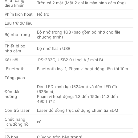
Vị trí bảng
Trên cả 2 mặt (Mặt 2 chỉ là màn hình cảm ứng)
điều khiển
Phím kích hoạt
Hỗ trợ
Lưu trữ dữ liệu
Bộ nhớ trong 1GB (bao gồm bộ nhớ cho file
Bộ nhớ trong
chương trình)
Thiết bị bộ
bộ nhớ flash USB
nhớ cắm
Kết nối
RS-232C, USB2.0 (Loại A / mini B)
Bluetooth
Bluetooth loại 1, Phạm vi hoạt động: lên tới 10m
Tổng quan
Đèn LED xanh lục (524nm) và đèn LED đỏ
Đèn dẫn
(626nm),
hướng
Phạm vi hoạt động: 1,3 đến 150m (4,3 đến
490ft.)*2
Con trỏ laser
Laser đỏ đồng trục sử dụng chùm tia EDM
Chức năng
có
lịch/đồng hồ
Đồ họa
6′(vòng tròn bên trong)