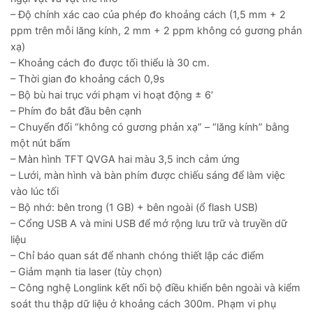
– Độ chính xác cao của phép đo khoảng cách (1,5 mm + 2
ppm trên mỗi lăng kính, 2 mm + 2 ppm không có gương phản
xạ)
– Khoảng cách đo được tối thiểu là 30 cm.
– Thời gian đo khoảng cách 0,9s
– Bộ bù hai trục với phạm vi hoạt động ± 6′
– Phím đo bắt đầu bên cạnh
– Chuyển đổi “không có gương phản xạ” – “lăng kính” bằng
một nút bấm
– Màn hình TFT QVGA hai màu 3,5 inch cảm ứng
– Lưới, màn hình và bàn phím được chiếu sáng để làm việc
vào lúc tối
– Bộ nhớ: bên trong (1 GB) + bên ngoài (ổ flash USB)
– Cổng USB A và mini USB để mở rộng lưu trữ và truyền dữ
liệu
– Chỉ báo quan sát để nhanh chóng thiết lập các điểm
– Giảm mạnh tia laser (tùy chọn)
– Công nghệ Longlink kết nối bộ điều khiển bên ngoài và kiểm
soát thu thập dữ liệu ở khoảng cách 300m. Phạm vi phụ