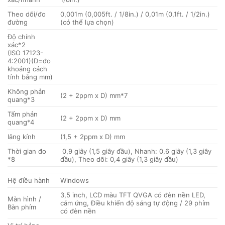
Theo dõi/đo
0,001m (0,005ft. / 1/8in.) / 0,01m (0,1ft. / 1/2in.)
đường
(có thể lựa chọn)
Độ chính
xác*2
(ISO 17123-
4:2001)(D=đo
khoảng cách
tính bằng mm)
Không phản
(2 + 2ppm x D) mm*7
quang*3
Tấm phản
(2 + 2ppm x D) mm
quang*4
lăng kính
(1,5 + 2ppm x D) mm
Thời gian đo
0,9 giây (1,5 giây đầu), Nhanh: 0,6 giây (1,3 giây
*8
đầu), Theo dõi: 0,4 giây (1,3 giây đầu)
Hệ điều hành
Windows
3,5 inch, LCD màu TFT QVGA có đèn nền LED,
Màn hình /
cảm ứng, Điều khiển độ sáng tự động / 29 phím
Bàn phím
có đèn nền