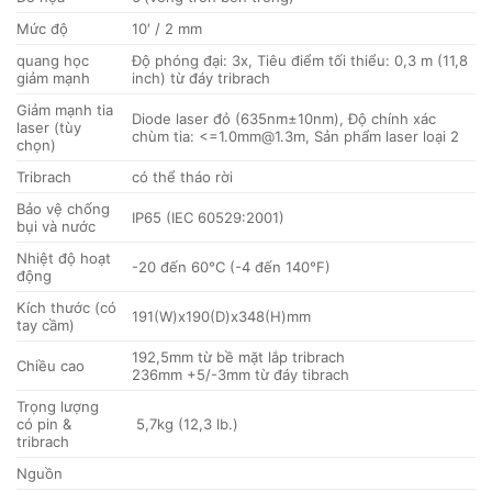
Mức độ
10′ / 2 mm
quang học
Độ phóng đại: 3x, Tiêu điểm tối thiểu: 0,3 m (11,8
giảm mạnh
inch) từ đáy tribrach
Giảm mạnh tia
Diode laser đỏ (635nm±10nm), Độ chính xác
laser (tùy
chùm tia: <=1.0mm@1.3m, Sản phẩm laser loại 2
chọn)
Tribrach
có thể tháo rời
Bảo vệ chống
IP65 (IEC 60529:2001)
bụi và nước
Nhiệt độ hoạt
-20 đến 60°C (-4 đến 140°F)
động
Kích thước (có
191(W)x190(D)x348(H)mm
tay cầm)
192,5mm từ bề mặt lắp tribrach
Chiều cao
236mm +5/-3mm từ đáy tibrach
Trọng lượng
có pin &
5,7kg (12,3 lb.)
tribrach
Nguồn