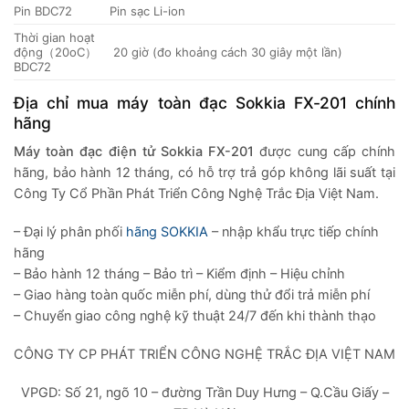
Pin BDC72
Pin sạc Li-ion
Thời gian hoạt
động（20oC）
20 giờ (đo khoảng cách 30 giây một lần)
BDC72
Địa chỉ mua máy toàn đạc Sokkia FX-201 chính
hãng
Máy toàn đạc điện tử Sokkia FX-201
được cung cấp chính
hãng, bảo hành 12 tháng, có hỗ trợ trả góp không lãi suất tại
Công Ty Cổ Phần Phát Triển Công Nghệ Trắc Địa Việt Nam.
– Đại lý phân phối
hãng SOKKIA
– nhập khẩu trực tiếp chính
hãng
– Bảo hành 12 tháng – Bảo trì – Kiểm định – Hiệu chỉnh
– Giao hàng toàn quốc miễn phí, dùng thử đổi trả miễn phí
– Chuyển giao công nghệ kỹ thuật 24/7 đến khi thành thạo
CÔNG TY CP PHÁT TRIỂN CÔNG NGHỆ TRẮC ĐỊA VIỆT NAM
VPGD: Số 21, ngõ 10 – đường Trần Duy Hưng – Q.Cầu Giấy –