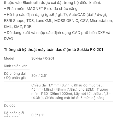
thuộc vào Bluetooth được cài đặt trong bộ điều khiển).
– Phần mềm MAGNET Field đa chức năng
– Hỗ trợ các định dạng (gts6 / gts7), AutoCAD (dxf / dwg),
ESRI Shape, TDS, LandXML, MOSS GENIO, CSV, Microstation,
KML, KMZ, PDF..
– Dễ dàng xuất và nhập các định dạng CAD phổ biến DXF và
DWG
Thông số kỹ thuật máy toàn đạc điện tử Sokkia FX-201
Model
Sokkia FX-201
Kính thiên văn
Độ phóng đại
30x / 2,5″
/ Độ phân giải
Chiều dài: 171mm (6,7in.), Khẩu độ mục tiêu:
45mm (1,8in.) (48mm (1,9in.) cho EDM), Trường
nhìn: 1°30′ (26m/1.000m), Lấy nét tối thiểu : 1,3m
(4,3ft.), Chiếu sáng mặt kẻ ô: 5 mức độ sáng
Đo góc
Độ phân giải
0,5″ / 1″
màn hình