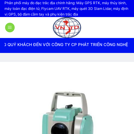
Bỏ
Phân phối máy đo đạc trắc địa chính hãng: Máy GPS RTK, máy thủy bình,
máy toàn đạc điện tử, Flycam UAV RTK, máy quét 3D Slam Lidar, máy định
qua
vị GPS, bộ đàm cầm tay và phụ kiện trắc địa
nội
dung
H ĐẾN VỚI CÔNG TY CP PHÁT TRIỂN CÔNG NGHỆ TRẮC ĐỊA VIỆ