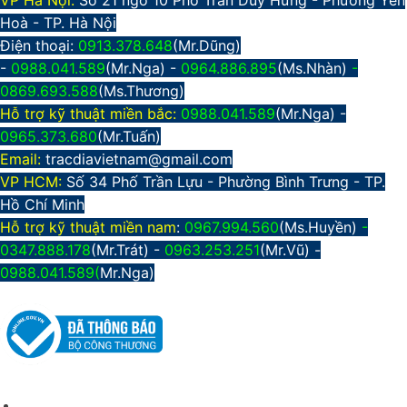
VP Hà Nội:
Số 21 ngõ 10 Phố Trần Duy Hưng - Phường Yên
Hoà - TP. Hà Nội
Điện thoại:
0913.378.648
(Mr.Dũng)
-
0988.041.589
(Mr.Nga) -
0964.886.895
(Ms.Nhàn)
-
0869.693.588
(Ms.Thương)
Hỗ trợ kỹ thuật miền bắc:
0988.041.589
(Mr.Nga)
-
0965.373.680
(Mr.Tuấn)
Email:
tracdiavietnam@gmail.com
VP HCM:
Số 34 Phố Trần Lựu - Phường Bình Trưng - TP.
Hồ Chí Minh
Hỗ trợ kỹ thuật miền nam
:
0967.994.560
(Ms.Huyền)
-
0347.888.178
(Mr.Trát) -
0963.253.251
(Mr.Vũ) -
0988.041.589(
Mr.Nga)
CHÍNH SÁCH CHUNG
Giới thiệu công ty