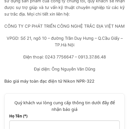
sử dụng sản phẩm của công ty chúng tôi, quý khách sẽ nhận
được sự trợ giúp và tư vấn kỹ thuật chuyên nghiệp từ các kỹ
sư trắc địa. Mọi chi tiết xin liên hệ:
CÔNG TY CP PHÁT TRIỂN CÔNG NGHỆ TRẮC ĐỊA VIỆT NAM
VPGD: Số 21, ngõ 10 – đường Trần Duy Hưng – Q.Cầu Giấy –
TP.Hà Nội
Điện thoại: 0243 7756647 – 0913.37.86.48
Đại diện: Ông Nguyễn Văn Dũng
Báo giá máy toàn đạc điện tử Nikon NPR-322
Quý khách vui lòng cung cấp thông tin dưới đây để
nhận báo giá
Họ Tên (*)