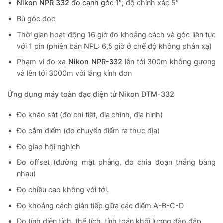
Nikon NPR 332
đo cạnh góc
1″; độ chính xác 5″
Bù góc dọc
Thời gian hoạt động 16 giờ đo khoảng cách và góc liên tục
với 1 pin (phiên bản NPL: 6,5 giờ ở chế độ không phản xạ)
Phạm vi đo xa
Nikon NPR-332
lên tới 300m không gương
và lên tới 3000m với lăng kính đơn
Ứng dụng máy toàn đạc điện tử Nikon DTM-332
Đo khảo sát (đo chi tiết, địa chính, địa hình)
Đo cắm điểm (đo chuyển điểm ra thực địa)
Đo giao hội nghịch
Đo offset (đường mặt phẳng, đo chia đoạn thẳng bằng
nhau)
Đo chiều cao không với tới.
Đo khoảng cách gián tiếp giữa các điểm A-B-C-D
Đo tính diện tích, thể tích, tính toán khối lượng đào đắp