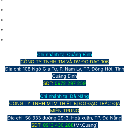
Điều kiện giao dịch chung
Hình thức vận chuyển và giao nhận
Phương thức thanh toán
Chính sách bảo mật thông tin
Chi nhánh tại Quảng Bình
CÔNG TY TNHH TM VÀ DV ĐO ĐẠC 106
Địa chỉ: 108 Ngô Gia Tự, P. Nam Lý, TP. Đồng Hới, Tỉnh
Quảng Bình
S
ĐT:
0972 297 259
Chi nhánh tại Đà Nẵng
CÔNG TY TNHH MTM THIẾT BỊ ĐO ĐẠC TRẮC ĐỊA
MIỀN TRUNG
Địa chỉ:
Số 333 đường 29-3, Hoà xuân, TP. Đà Nẵng
S
ĐT:
0913 430 288
(Mr.Quang)