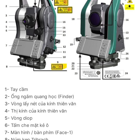
1-
Tay cầm
2-
Ống ngắm quang học (Finder)
3-
Vòng lấy nét của kính thiên văn
4-
Thị kính của kính thiên văn
5-
Vòng diop
6-
Tấm che mặt kẻ ô
7-
Màn hình / bàn phím (Face-1)
8-
Núm kẹp Tribrach