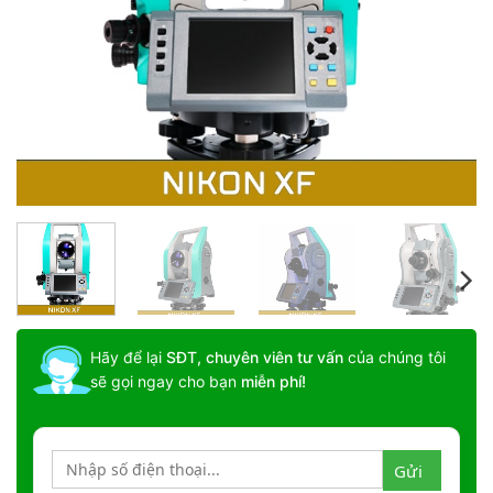
Hãy để lại
SĐT, chuyên viên tư vấn
của chúng tôi
sẽ gọi ngay cho bạn
miễn phí!