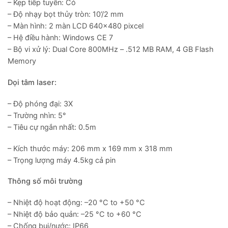
– Kẹp tiếp tuyến: Có
– Độ nhạy bọt thủy tròn: 10’/2 mm
– Màn hình: 2 màn LCD 640×480 pixcel
– Hệ điều hành: Windows CE 7
– Bộ vi xử lý: Dual Core 800MHz – .512 MB RAM, 4 GB Flash
Memory
Dọi tâm laser:
– Độ phóng đại: 3X
– Trường nhìn: 5°
– Tiêu cự ngắn nhất: 0.5m
– Kích thước máy: 206 mm x 169 mm x 318 mm
– Trọng lượng máy 4.5kg cả pin
Thông số môi trường
– Nhiệt độ hoạt động: –20 °C to +50 °C
– Nhiệt độ bảo quản: –25 °C to +60 °C
– Chống bụi/nước: IP66