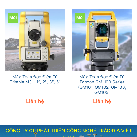
Mới
Mới
Máy Toàn Đạc Điện Tử
Máy Toàn Đạc Điện Tử
Trimble M3 – 1″, 2″, 3″, 5″
Topcon GM-100 Series
(GM101, GM102, GM103,
GM105)
Liên hệ
Liên hệ
CÔNG TY CP PHÁT TRIỂN CÔNG NGHỆ TRẮC ĐỊA VIỆT