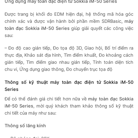
Ứng dụng máy toàn đạc điện tử Sokkia iM-50 Series
Được trang bị khối đo EDM hiện đại, hệ thống mã hóa góc
chính xác và được vận hành bởi phần mềm SDRBasic
, máy
toàn đạc Sokkia iM-50 Series
giúp giải quyết các công việc
sau:
– Đo độ cao gián tiếp,
Đo tọa độ 3D,
Giao hội,
Bố trí điểm ra
thực địa,
Khảo sát địa hình,
Tìm điểm khuất,
Đo khoảng cách
gián tiếp,
Tìm điểm giao nhau gián tiếp,
Tính toán diện tích
chu vi,
Ứng dụng giao thông,
Đo chuyển trục tọa độ
Thông số kỹ thuật máy toàn đạc điện tử Sokkia iM-50
Series
Để có thể đánh giá chi tiết hơn nữa về
máy toàn đạc Sokkia
iM-50 Series
, mời quý khách tham khảo thông số kỹ thuật
chi tiết của máy như sau:
Thông số lăng kính