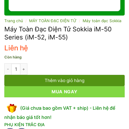
Trang chủ
/
MÁY TOÀN ĐẠC ĐIỆN TỬ
/
Máy toàn đạc Sokkia
Máy Toàn Đạc Điện Tử Sokkia iM-50
Series (iM-52, iM-55)
Liên hệ
Còn hàng
Máy Toàn Đạc Điện Tử Sokkia iM-50 Series (iM-52, iM-55) số 
Thêm vào giỏ hàng
MUA NGAY
(Giá chưa bao gồm VAT + ship) - Liên hệ để
nhận báo giá tốt hơn!
PHỤ KIỆN TRẮC ĐỊA