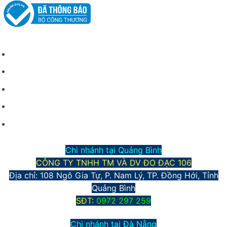
CHÍNH SÁCH CHUNG
Giới thiệu công ty
Điều kiện giao dịch chung
Hình thức vận chuyển và giao nhận
Phương thức thanh toán
Chính sách bảo mật thông tin
Chi nhánh tại Quảng Bình
CÔNG TY TNHH TM VÀ DV ĐO ĐẠC 106
Địa chỉ: 108 Ngô Gia Tự, P. Nam Lý, TP. Đồng Hới, Tỉnh
Quảng Bình
S
ĐT:
0972 297 259
Chi nhánh tại Đà Nẵng