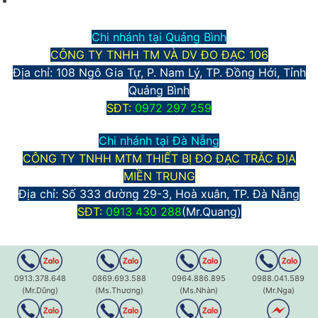
Chính sách bảo mật thông tin
Chi nhánh tại Quảng Bình
CÔNG TY TNHH TM VÀ DV ĐO ĐẠC 106
Địa chỉ: 108 Ngô Gia Tự, P. Nam Lý, TP. Đồng Hới, Tỉnh
Quảng Bình
S
ĐT:
0972 297 259
Chi nhánh tại Đà Nẵng
CÔNG TY TNHH MTM THIẾT BỊ ĐO ĐẠC TRẮC ĐỊA
MIỀN TRUNG
Địa chỉ:
Số 333 đường 29-3, Hoà xuân, TP. Đà Nẵng
S
ĐT:
0913 430 288
(Mr.Quang)
0913.378.648
0869.693.588
0964.886.895
0988.041.589
(Mr.Dũng)
(Ms.Thương)
(Ms.Nhàn)
(Mr.Nga)