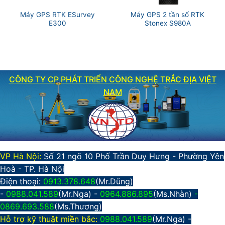
Máy GPS RTK ESurvey
Máy GPS 2 tần số RTK
E300
Stonex S980A
CÔNG TY CP PHÁT TRIỂN CÔNG NGHỆ TRẮC ĐỊA VIỆT
NAM
VP Hà Nội:
Số 21 ngõ 10 Phố Trần Duy Hưng - Phường Yên
Hoà - TP. Hà Nội
Điện thoại:
0913.378.648
(Mr.Dũng)
-
0988.041.589
(Mr.Nga) -
0964.886.895
(Ms.Nhàn)
-
0869.693.588
(Ms.Thương)
Hỗ trợ kỹ thuật miền bắc:
0988.041.589
(Mr.Nga)
-