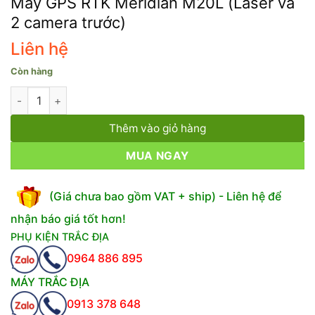
Máy GPS RTK Meridian M20L (Laser và
2 camera trước)
Liên hệ
Còn hàng
Máy GPS RTK Meridian M20L (Laser và 2 camera trước) số lượ
Thêm vào giỏ hàng
MUA NGAY
(Giá chưa bao gồm VAT + ship) - Liên hệ để
nhận báo giá tốt hơn!
PHỤ KIỆN TRẮC ĐỊA
0964 886 895
MÁY TRẮC ĐỊA
0913 378 648