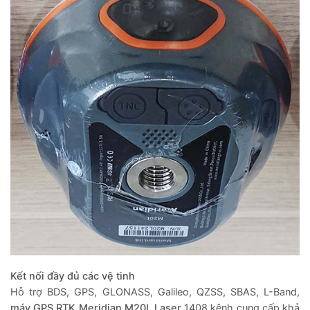
Kết nối đầy đủ các vệ tinh
Hỗ trợ BDS, GPS, GLONASS, Galileo, QZSS, SBAS, L-Band,
máy GPS RTK Meridian M20L Laser
1408 kênh cung cấp khả