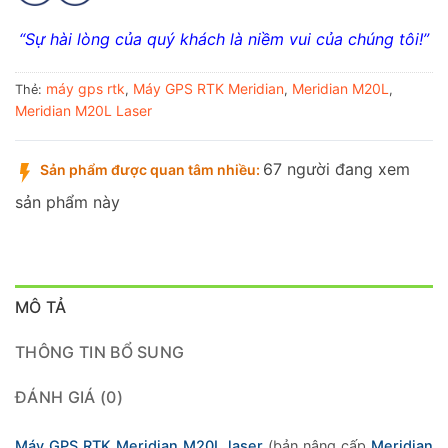
“Sự hài lòng của quý khách là niềm vui của chúng tôi!”
máy gps rtk
Máy GPS RTK Meridian
Meridian M20L
Thẻ:
,
,
,
Meridian M20L Laser
67 người đang xem
Sản phẩm được quan tâm nhiều:
sản phẩm này
MÔ TẢ
THÔNG TIN BỔ SUNG
ĐÁNH GIÁ (0)
Máy GPS RTK Meridian M20L laser
(bản nâng cấp
Meridian