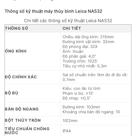
Thông số kỹ thuật máy thủy bình Leica NA532
Chi tiết các thông số kỹ thuật Leica NA532
THÔNG SỐ
CHI TIẾT
Chiều dài ống kính: 215mm
Đường kính vật kính: 32mm
Độ phóng đại: 32X
ỐNG KÍNH
Ảnh: thuận
Độ phân giải: 4,0”
Trường nhìn: 1025’
Tiêu cự nhỏ nhất: 0,3m
Sai số chuẩn trên 1km đo đi đo về:
ĐỘ CHÍNH XÁC
0.7mm
Kiểu: con lắc từ tính
BỘ BÙ
Phạm vi bù: ±15′
Độ nhạy: ±0,5”
Đường kính: 103mm
BÀN ĐỘ NGANG
Khoảng chia bàn độ ngang: 10
BỘT THỦY TRÒN
10’/2mm
TIÊU CHUẨN CHỐNG
IPX4
NƯỚC