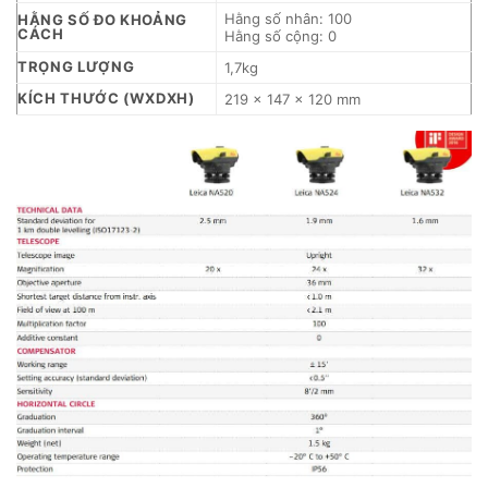
Hằng số nhân: 100
HẰNG SỐ ĐO KHOẢNG
CÁCH
Hằng số cộng: 0
TRỌNG LƯỢNG
1,7kg
KÍCH THƯỚC (WXDXH)
219 x 147 x 120 mm