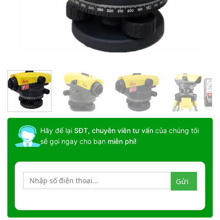
Hãy để lại
SĐT, chuyên viên tư vấn
của chúng tôi
sẽ gọi ngay cho bạn
miễn phí!