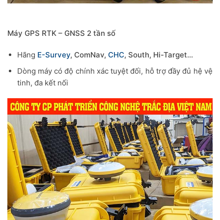
Máy GPS RTK – GNSS 2 tần số
Hãng
E-Survey
, ComNav,
CHC
, South, Hi-Target…
Dòng máy có độ chính xác tuyệt đối, hỗ trợ đầy đủ hệ vệ
tinh, đa kết nối