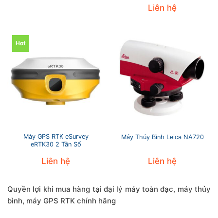
hạng
5
5
Liên hệ
sao
Hot
Máy GPS RTK eSurvey
Máy Thủy Bình Leica NA720
eRTK30 2 Tần Số
Liên hệ
Liên hệ
Quyền lợi khi mua hàng tại đại lý máy toàn đạc, máy thủy
bình, máy GPS RTK chính hãng