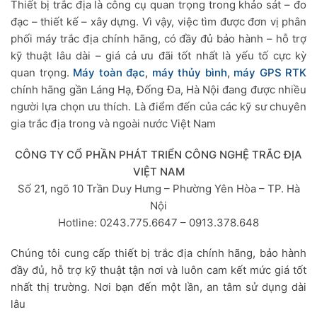
Thiết bị trắc địa là công cụ quan trọng trong khảo sát – đo
đạc – thiết kế – xây dựng. Vì vậy, việc tìm được đơn vị phân
phối máy trắc địa chính hãng, có đầy đủ bảo hành – hỗ trợ
kỹ thuật lâu dài – giá cả ưu đãi tốt nhất là yếu tố cực kỳ
quan trọng.
Máy toàn đạc
,
máy thủy bình
,
máy GPS RTK
chính hãng gần Láng Hạ, Đống Đa, Hà Nội đang được nhiều
người lựa chọn ưu thích. Là điểm đến của các kỹ sư chuyên
gia trắc địa trong và ngoài nước Việt Nam
CÔNG TY CỔ PHẦN PHÁT TRIỂN CÔNG NGHỆ TRẮC ĐỊA
VIỆT NAM
Số 21, ngõ 10 Trần Duy Hưng – Phường Yên Hòa – TP. Hà
Nội
Hotline: 0243.775.6647 – 0913.378.648
Chúng tôi cung cấp thiết bị trắc địa chính hãng, bảo hành
đầy đủ, hỗ trợ kỹ thuật tận nơi và luôn cam kết mức giá tốt
nhất thị trường. Nơi bạn đến một lần, an tâm sử dụng dài
lâu