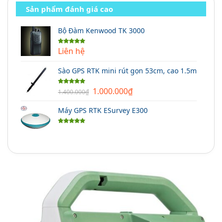
Sản phẩm đánh giá cao
Bộ Đàm Kenwood TK 3000
Liên hệ
Được xếp
hạng
5.00
5 sao
Sào GPS RTK mini rút gọn 53cm, cao 1.5m
Giá
Giá
1.000.000
₫
Được xếp
1.400.000
₫
hạng
5.00
gốc
hiện
5 sao
Máy GPS RTK ESurvey E300
là:
tại
1.400.000₫.
là:
Được xếp
1.000.000₫.
hạng
5.00
5 sao