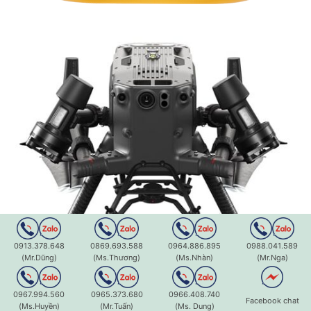
0913.378.648
0869.693.588
0964.886.895
0988.041.589
(Mr.Dũng)
(Ms.Thương)
(Ms.Nhàn)
(Mr.Nga)
0967.994.560
0965.373.680
0966.408.740
Facebook chat
(Ms.Huyền)
(Mr.Tuấn)
(Ms. Dung)