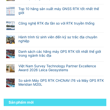
luận
dụng
Không
lấy
ở
phần
có
nét
Hướng
Top 10 hãng sản xuất máy GNSS RTK tốt nhất thế
mềm
bình
khi
dẫn
giới
M-
luận
đo
sử
Không
Survey
ở
Laser
dụng
có
Meridian
Máy
RTK
Công nghệ RTK đa tần so với RTK truyền thống
phần
bình
GNSS
Meridian
mềm
Không
luận
RTK
M25
eSurvey
có
ở
TOPTech
và
SurPad
bình
Hành trình từ sinh viên đến kỹ sư trắc địa chuyên
Top
Chuyên
M20L
4.2
luận
nghiệp
10
Nghiệp
(
VN
ở
hãng
Không
Cho
2
Công
sản
có
Khảo
Camera)
Danh sách các hãng máy GPS RTK tốt nhất thế giới
nghệ
xuất
bình
Sát
trong ngành trắc địa
RTK
máy
luận
Xây
đa
Không
GNSS
ở
Dựng
tần
có
RTK
Hành
Và
Việt Nam Survey Technology Partner Excellence
so
bình
tốt
trình
Địa
Award 2026 Leica Geosystems
với
luận
nhất
từ
Hình
Không
RTK
ở
thế
sinh
có
truyền
Danh
giới
So sánh Máy GPS RTK CHCNAV i76 và Máy GPS RTK
viên
bình
thống
sách
Meridian M20L
đến
luận
các
kỹ
Không
ở
hãng
sư
có
Việt
máy
trắc
bình
Nam
GPS
địa
luận
Sản phẩm mới
Survey
RTK
chuyên
ở
Technology
tốt
nghiệp
So