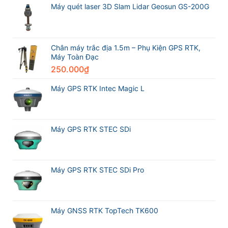
Partner
nhất
sánh
Máy quét laser 3D Slam Lidar Geosun GS-200G
Excellence
thế
Máy
Award
giới
GPS
2026
trong
RTK
Leica
ngành
CHCNAV
Geosystems
trắc
i76
Chân máy trắc địa 1.5m – Phụ Kiện GPS RTK,
địa
và
Máy Toàn Đạc
Máy
250.000
₫
GPS
RTK
Meridian
Máy GPS RTK Intec Magic L
M20L
Máy GPS RTK STEC SDi
Máy GPS RTK STEC SDi Pro
Máy GNSS RTK TopTech TK600