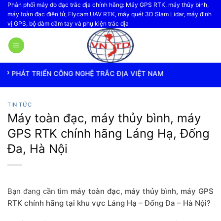
Bỏ
Phân phối máy đo đạc trắc địa chính hãng: Máy GPS RTK, máy thủy bình,
máy toàn đạc điện tử, Flycam UAV RTK, máy quét 3D Slam Lidar, máy định
qua
vị GPS, bộ đàm cầm tay và phụ kiện trắc địa
nội
dung
CÔNG NGHỆ TRẮC ĐỊA VIỆT NAM
TIN TỨC
Máy toàn đạc, máy thủy bình, máy
GPS RTK chính hãng Láng Hạ, Đống
Đa, Hà Nội
Bạn đang cần tìm
máy toàn đạc, máy thủy bình, máy GPS
RTK chính hãng tại khu vực Láng Hạ – Đống Đa – Hà Nội?