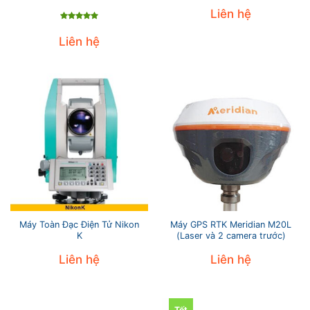
Liên hệ
Được xếp
hạng
5
5
Liên hệ
sao
Máy Toàn Đạc Điện Tử Nikon
Máy GPS RTK Meridian M20L
K
(Laser và 2 camera trước)
Liên hệ
Liên hệ
Tốt