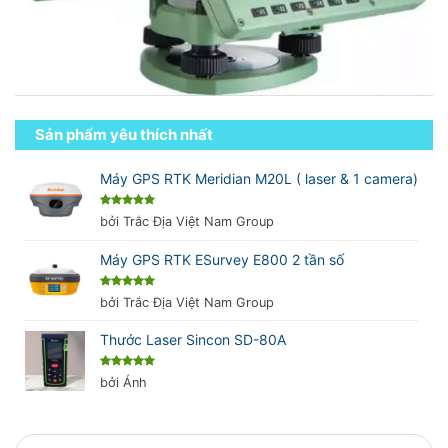
Sản phẩm yêu thích nhất
Máy GPS RTK Meridian M20L ( laser & 1 camera)
Được xếp
bởi Trắc Địa Việt Nam Group
hạng
5
5
sao
Máy GPS RTK ESurvey E800 2 tần số
Được xếp
bởi Trắc Địa Việt Nam Group
hạng
5
5
sao
Thước Laser Sincon SD-80A
Được xếp
bởi Ánh
hạng
5
5
sao