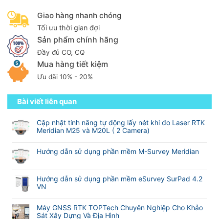
Giao hàng nhanh chóng
Tối ưu thời gian đợi
Sản phẩm chính hãng
Đầy đủ CO, CQ
Mua hàng tiết kiệm
Ưu đãi 10% - 20%
Bài viết liên quan
Cập nhật tính năng tự động lấy nét khi đo Laser RTK
Meridian M25 và M20L ( 2 Camera)
Không
có
Hướng dẫn sử dụng phần mềm M-Survey Meridian
bình
Không
luận
có
ở
bình
Hướng dẫn sử dụng phần mềm eSurvey SurPad 4.2
Cập
luận
VN
nhật
ở
tính
Không
Hướng
năng
có
Máy GNSS RTK TOPTech Chuyên Nghiệp Cho Khảo
dẫn
tự
bình
Sát Xây Dựng Và Địa Hình
sử
động