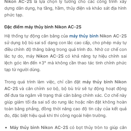
Nikon AC-2S
là lựa chọn lý tưởng cho các công trình xây
dựng dân dụng, hạ tầng, hầm, thủy điện và khảo sát địa hình
phức tạp.
Đặc điểm máy thủy bình Nikon AC-2S
Hệ thống tự động cân bằng của
máy thủy bình
Nikon AC-2S
sử dụng bộ bù sai số dạng con lắc cao cấp, cho phép máy tự
điều chỉnh độ thăng bằng trong quá trình đo. Nhờ cơ chế con
lắc tự do, máy
Nikon AC-2S
có khả năng tự hiệu chỉnh sai
lệch góc lên đến ±3° mà không cần thao tác tinh chỉnh phức
tạp từ người dùng.
Trong quá trình làm việc, chỉ cần đặt
máy thủy bình Nikon
AC-2S
và cân chỉnh sơ bộ, bộ bù trừ sẽ tự động hoạt động
để đưa tia ngắm về trạng thái cân bằng chính xác. Cơ chế này
giúp giảm tối đa sai số do rung lắc hoặc nền đặt không hoàn
toàn bằng phẳng, đồng thời nâng cao độ tin cậy của kết quả
đo, đặc biệt hiệu quả khi thi công ngoài hiện trường.
Máy thủy bình Nikon AC-2S
có bọt thủy tròn to giúp cân