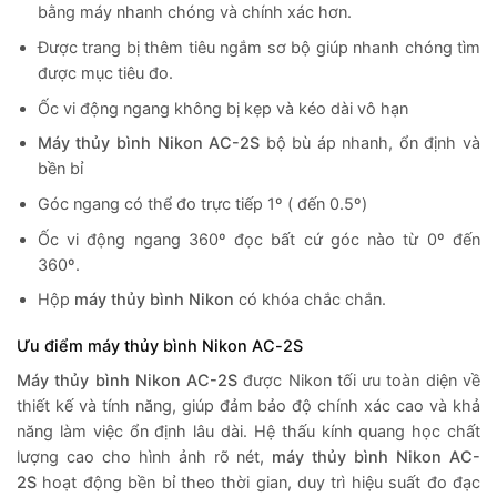
bằng máy nhanh chóng và chính xác hơn.
Được trang bị thêm tiêu ngắm sơ bộ giúp nhanh chóng tìm
được mục tiêu đo.
Ốc vi động ngang không bị kẹp và kéo dài vô hạn
Máy thủy bình Nikon AC-2S
bộ bù áp nhanh, ổn định và
bền bỉ
Góc ngang có thể đo trực tiếp 1º ( đến 0.5º)
Ốc vi động ngang 360º đọc bất cứ góc nào từ 0º đến
360º.
Hộp
máy thủy bình
Nikon
có khóa chắc chắn.
Ưu điểm máy thủy bình Nikon AC-2S
Máy thủy bình Nikon AC-2S
được Nikon tối ưu toàn diện về
thiết kế và tính năng, giúp đảm bảo độ chính xác cao và khả
năng làm việc ổn định lâu dài. Hệ thấu kính quang học chất
lượng cao cho hình ảnh rõ nét,
máy thủy bình Nikon AC-
2S
hoạt động bền bỉ theo thời gian, duy trì hiệu suất đo đạc