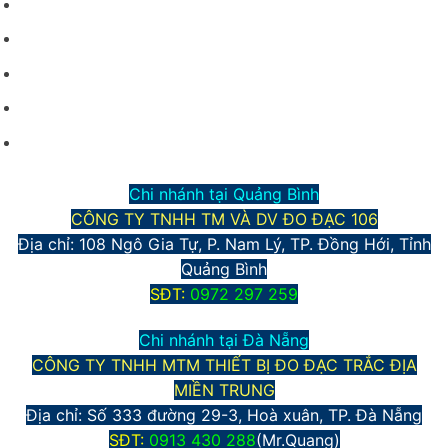
Giới thiệu công ty
Điều kiện giao dịch chung
Hình thức vận chuyển và giao nhận
Phương thức thanh toán
Chính sách bảo mật thông tin
Chi nhánh tại Quảng Bình
CÔNG TY TNHH TM VÀ DV ĐO ĐẠC 106
Địa chỉ: 108 Ngô Gia Tự, P. Nam Lý, TP. Đồng Hới, Tỉnh
Quảng Bình
S
ĐT:
0972 297 259
Chi nhánh tại Đà Nẵng
CÔNG TY TNHH MTM THIẾT BỊ ĐO ĐẠC TRẮC ĐỊA
MIỀN TRUNG
Địa chỉ:
Số 333 đường 29-3, Hoà xuân, TP. Đà Nẵng
S
ĐT:
0913 430 288
(Mr.Quang)