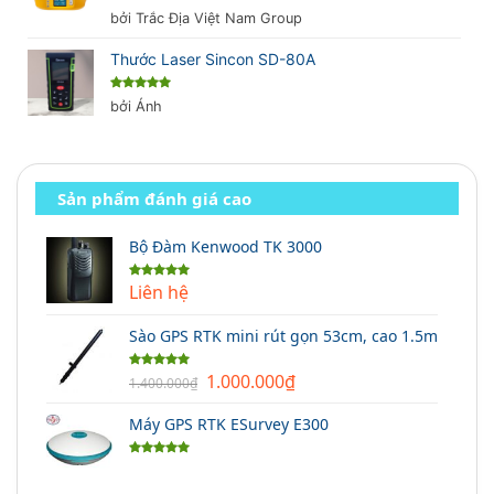
Được xếp
bởi Trắc Địa Việt Nam Group
hạng
5
5
sao
Thước Laser Sincon SD-80A
Được xếp
bởi Ánh
hạng
5
5
sao
Sản phẩm đánh giá cao
Bộ Đàm Kenwood TK 3000
Liên hệ
Được xếp
hạng
5.00
5 sao
Sào GPS RTK mini rút gọn 53cm, cao 1.5m
Giá
Giá
1.000.000
₫
Được xếp
1.400.000
₫
hạng
5.00
gốc
hiện
5 sao
Máy GPS RTK ESurvey E300
là:
tại
1.400.000₫.
là:
Được xếp
1.000.000₫.
hạng
5.00
5 sao