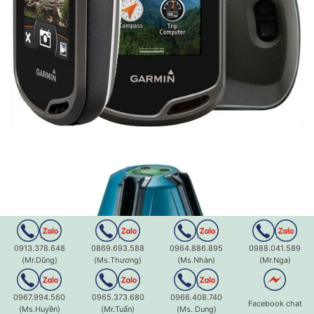
0913.378.648
0869.693.588
0964.886.895
0988.041.589
(Mr.Dũng)
(Ms.Thương)
(Ms.Nhàn)
(Mr.Nga)
0967.994.560
0965.373.680
0966.408.740
Facebook chat
(Ms.Huyền)
(Mr.Tuấn)
(Ms. Dung)