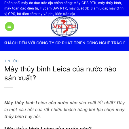
Bỏ
Phân phối máy đo đạc trắc địa chính hãng: Máy GPS RTK, máy thủy bình,
máy toàn đạc điện tử, Flycam UAV RTK, máy quét 3D Slam Lidar, máy định
qua
vị GPS, bộ đàm cầm tay và phụ kiện trắc địa
nội
dung
ÔNG TY CP PHÁT TRIỂN CÔNG NGHỆ TRẮC ĐỊA VIỆT NAM
TIN TỨC
Máy thủy bình Leica của nước nào
sản xuất?
Máy thủy bình Leica của nước nào
sản xuất tốt nhất? Đây
là một câu hỏi của rất nhiều khách hàng khi lựa chọn
máy
thủy bình
hay hỏi.
Máy thủy bình Leica của nước nào?