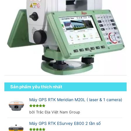
Sản phẩm yêu thích nhất
Máy GPS RTK Meridian M20L ( laser & 1 camera)
Được xếp
bởi Trắc Địa Việt Nam Group
hạng
5
5
sao
Máy GPS RTK ESurvey E800 2 tần số