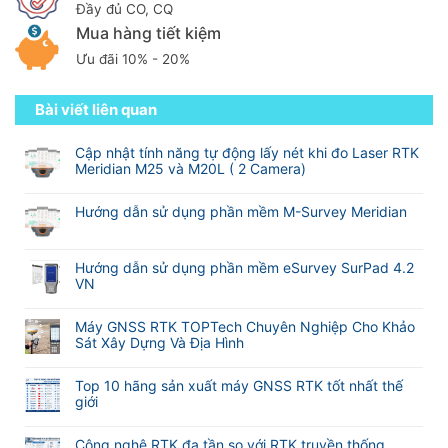
Đầy đủ CO, CQ
Mua hàng tiết kiệm
Ưu đãi 10% - 20%
Bài viết liên quan
Cập nhật tính năng tự động lấy nét khi đo Laser RTK
Meridian M25 và M20L ( 2 Camera)
Không
có
Hướng dẫn sử dụng phần mềm M-Survey Meridian
bình
Không
luận
có
ở
bình
Hướng dẫn sử dụng phần mềm eSurvey SurPad 4.2
Cập
luận
VN
nhật
ở
tính
Không
Hướng
năng
có
Máy GNSS RTK TOPTech Chuyên Nghiệp Cho Khảo
dẫn
tự
bình
Sát Xây Dựng Và Địa Hình
sử
động
luận
dụng
Không
lấy
ở
phần
có
nét
Hướng
Top 10 hãng sản xuất máy GNSS RTK tốt nhất thế
mềm
bình
khi
dẫn
giới
M-
luận
đo
sử
Không
Survey
ở
Laser
dụng
có
Meridian
Máy
RTK
Công nghệ RTK đa tần so với RTK truyền thống
phần