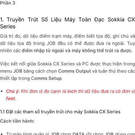
Phần 3
1. Truyền Trút Số Liệu Máy Toàn Đạc Sokkia CX
Series
Giá trị đo, dữ liệu điểm trạm máy, điểm biết tọa độ, ghi chú và
dữ liệu tọa độ trong JOB đều có thể được đưa ra ngoài. Tuy
nhiên các
điểm nhập từ ngoài và máy không thể trút ra được.
Việc kết nối giữa Sokkia CX Series và PC được thực hiện trong
menu
JOB
bằng cách chọn
Comms Output
và tuân thủ theo các
thiết lập trong C
omms Setup
.
Chú ý
: Khi đơn vị đo cạnh là
inch
thì dữ liệu đưa ra có đơn vị
feet.
1.1 Đặt các tham số truyền trút cho máy Sokkia CX Series
Cách tiền hành:
Từ màn hình quản lý
JOB
chọn
DATA
rồi chọn
JOB
dùng co