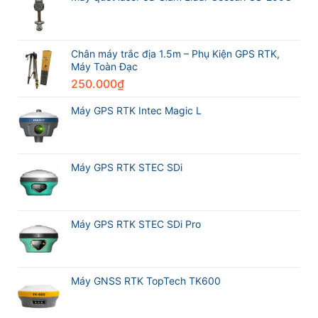
địa
và
Máy
GPS
RTK
Meridian
Chân máy trắc địa 1.5m – Phụ Kiện GPS RTK,
M20L
Máy Toàn Đạc
250.000
₫
Máy GPS RTK Intec Magic L
Máy GPS RTK STEC SDi
Máy GPS RTK STEC SDi Pro
Máy GNSS RTK TopTech TK600