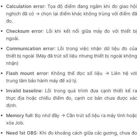
Calculation error
: Tọa độ điểm đang ngắm khi đo giao hộ
nghịch đã có → chọn lại điểm khác không trùng với điểm đã
đo.
Checksum error
: Lỗi khi kết nối giữa máy đo với thiết b
ngoài.
Communication error
: Lỗi trong việc nhận dữ liệu đo củ
thiết bị ngoài (Máy đã trút số liệu nhưng thiết bị ngoài không
nhận)
Flash mount error
: Không thể đọc số liệu → Liên hệ với
trung tâm bảo hành máy để xử lý.
Invalid baseline
: Lỗi trong quá trình đưa cạnh thiết kế r
thực địa hoặc chiếu điểm đo, cạnh cơ bản chưa được xác
định.
Memory full
: Bọ nhớ đầy → Cần trút số liệu ra máy tính hoặ
xóa Job.
Need 1st OBS
: Khi đo khoảng cách giữa các gương, chưa đ