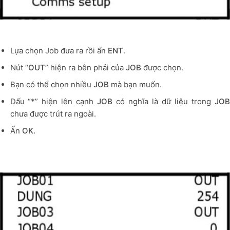
Lựa chọn Job đưa ra rồi ấn
ENT
.
Nút “
OUT
” hiện ra bên phải của
JOB
được chọn.
Bạn có thể chọn nhiều
JOB
mà bạn muốn.
Dấu “
*
” hiện lên cạnh
JOB
có nghĩa là dữ liệu trong
JO
chưa được trút ra ngoài.
Ấn
OK
.