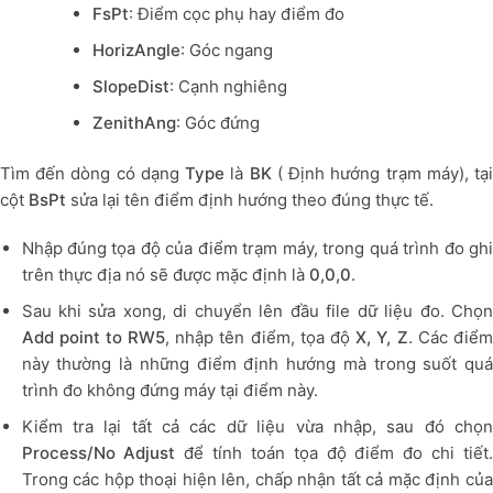
FsPt
: Điểm cọc phụ hay điểm đo
HorizAngle
: Góc ngang
SlopeDist
: Cạnh nghiêng
ZenithAng
: Góc đứng
Tìm đến dòng có dạng
Type
là
BK
( Định hướng trạm máy), tạ
cột
BsPt
sửa lại tên điểm định hướng theo đúng thực tế.
Nhập đúng tọa độ của điểm trạm máy, trong quá trình đo ghi
trên thực địa nó sẽ được mặc định là
0,0,0
.
Sau khi sửa xong, di chuyển lên đầu file dữ liệu đo. Chọn
Add point to RW5
, nhập tên điểm, tọa độ
X, Y, Z
. Các điể
này thường là những điểm định hướng mà trong suốt quá
trình đo không đứng máy tại điểm này.
Kiểm tra lại tất cả các dữ liệu vừa nhập, sau đó chọn
Process/No Adjust
để tính toán tọa độ điểm đo chi tiết
Trong các hộp thoại hiện lên, chấp nhận tất cả mặc định của