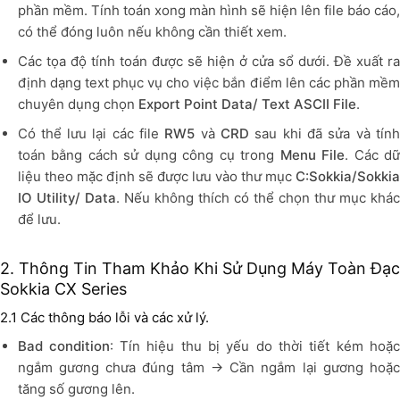
phần mềm. Tính toán xong màn hình sẽ hiện lên file báo cáo,
có thể đóng luôn nếu không cần thiết xem.
Các tọa độ tính toán được sẽ hiện ở cửa sổ dưới. Đề xuất ra
định dạng text phục vụ cho việc bắn điểm lên các phần mềm
chuyên dụng chọn
Export Point Data/ Text ASCII File
.
Có thể lưu lại các file
RW5
và
CRD
sau khi đã sửa và tín
toán bằng cách sử dụng công cụ trong
Menu File
. Các dữ
liệu theo mặc định sẽ được lưu vào thư mục
C:Sokkia/Sokkia
IO Utility/ Data
. Nếu không thích có thể chọn thư mục khá
để lưu.
2. Thông Tin Tham Khảo Khi Sử Dụng Máy Toàn Đạc
Sokkia CX Series
2.1 Các thông báo lỗi và các xử lý.
Bad condition
: Tín hiệu thu bị yếu do thời tiết kém hoặ
ngắm gương chưa đúng tâm → Cần ngắm lại gương hoặc
tăng số gương lên.