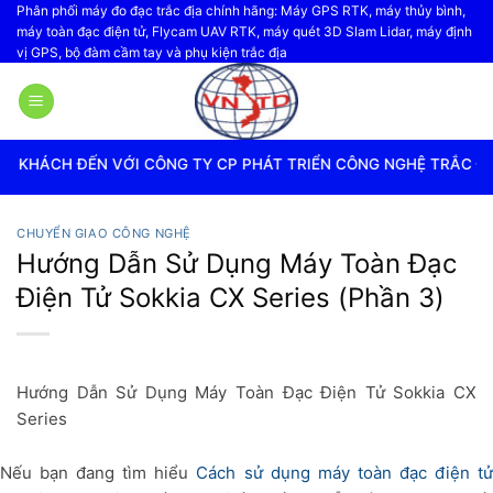
Bỏ
Phân phối máy đo đạc trắc địa chính hãng: Máy GPS RTK, máy thủy bình,
máy toàn đạc điện tử, Flycam UAV RTK, máy quét 3D Slam Lidar, máy định
qua
vị GPS, bộ đàm cầm tay và phụ kiện trắc địa
nội
dung
N VỚI CÔNG TY CP PHÁT TRIỂN CÔNG NGHỆ TRẮC ĐỊA VIỆT NA
CHUYỂN GIAO CÔNG NGHỆ
Hướng Dẫn Sử Dụng Máy Toàn Đạc
Điện Tử Sokkia CX Series (Phần 3)
Hướng Dẫn Sử Dụng Máy Toàn Đạc Điện Tử Sokkia CX
Series
Nếu bạn đang tìm hiểu
Cách sử dụng máy toàn đạc điện t