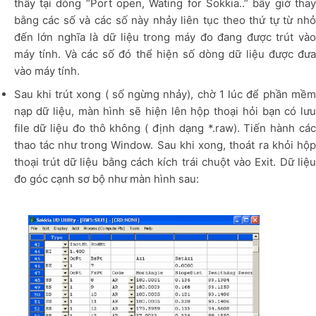
thấy tại dòng “Port open, Wating for Sokkia..” bây giờ thay
bằng các số và các số này nhảy liên tục theo thứ tự từ nhỏ
đến lớn nghĩa là dữ liệu trong máy đo đang được trút vào
máy tính. Và các số đó thể hiện số dòng dữ liệu được đưa
vào máy tính.
Sau khi trút xong ( số ngừng nhảy), chờ 1 lúc để phần mềm
nạp dữ liệu, màn hình sẽ hiện lên hộp thoại hỏi bạn có lưu
file dữ liệu đo thô không ( định dạng *.raw). Tiến hành các
thao tác như trong Window. Sau khi xong, thoát ra khỏi hộp
thoại trút dữ liệu bằng cách kích trái chuột vào Exit. Dữ liệu
đo góc cạnh sơ bộ như màn hình sau: