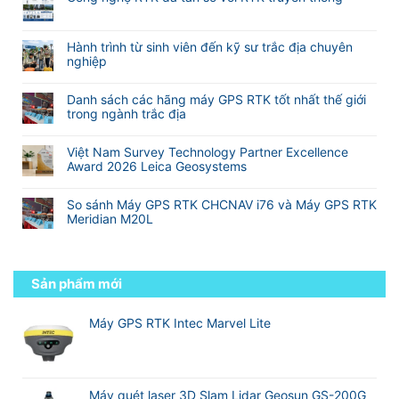
bình
GNSS
Meridian
mềm
Không
luận
RTK
M25
eSurvey
có
ở
TOPTech
và
SurPad
bình
Hành trình từ sinh viên đến kỹ sư trắc địa chuyên
Top
Chuyên
M20L
4.2
luận
nghiệp
10
Nghiệp
(
VN
ở
hãng
Không
Cho
2
Công
sản
có
Khảo
Camera)
Danh sách các hãng máy GPS RTK tốt nhất thế giới
nghệ
xuất
bình
Sát
trong ngành trắc địa
RTK
máy
luận
Xây
đa
Không
GNSS
ở
Dựng
tần
có
RTK
Hành
Và
Việt Nam Survey Technology Partner Excellence
so
bình
tốt
trình
Địa
Award 2026 Leica Geosystems
với
luận
nhất
từ
Hình
Không
RTK
ở
thế
sinh
có
truyền
Danh
giới
So sánh Máy GPS RTK CHCNAV i76 và Máy GPS RTK
viên
bình
thống
sách
Meridian M20L
đến
luận
các
kỹ
Không
ở
hãng
sư
có
Việt
máy
trắc
bình
Nam
GPS
địa
luận
Sản phẩm mới
Survey
RTK
chuyên
ở
Technology
tốt
nghiệp
So
Partner
nhất
sánh
Máy GPS RTK Intec Marvel Lite
Excellence
thế
Máy
Award
giới
GPS
2026
trong
RTK
Leica
ngành
CHCNAV
Geosystems
trắc
i76
Máy quét laser 3D Slam Lidar Geosun GS-200G