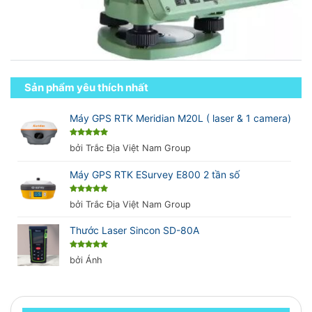
Sản phẩm yêu thích nhất
Máy GPS RTK Meridian M20L ( laser & 1 camera)
Được xếp
bởi Trắc Địa Việt Nam Group
hạng
5
5
sao
Máy GPS RTK ESurvey E800 2 tần số
Được xếp
bởi Trắc Địa Việt Nam Group
hạng
5
5
sao
Thước Laser Sincon SD-80A
Được xếp
bởi Ánh
hạng
5
5
sao