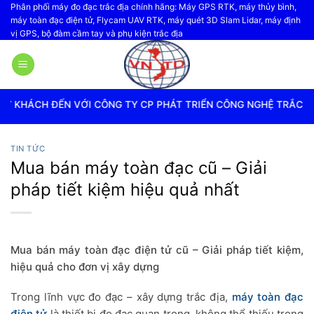
Bỏ
Phân phối máy đo đạc trắc địa chính hãng: Máy GPS RTK, máy thủy bình,
máy toàn đạc điện tử, Flycam UAV RTK, máy quét 3D Slam Lidar, máy định
qua
vị GPS, bộ đàm cầm tay và phụ kiện trắc địa
nội
dung
CÔNG TY CP PHÁT TRIỂN CÔNG NGHỆ TRẮC ĐỊA VIỆT NAM
TIN TỨC
Mua bán máy toàn đạc cũ – Giải
pháp tiết kiệm hiệu quả nhất
Mua bán máy toàn đạc điện tử cũ – Giải pháp tiết kiệm,
hiệu quả cho đơn vị xây dựng
Trong lĩnh vực đo đạc – xây dựng trắc địa,
máy toàn đạc
điện tử
là thiết bị đo đạc quan trọng, không thể thiếu trong