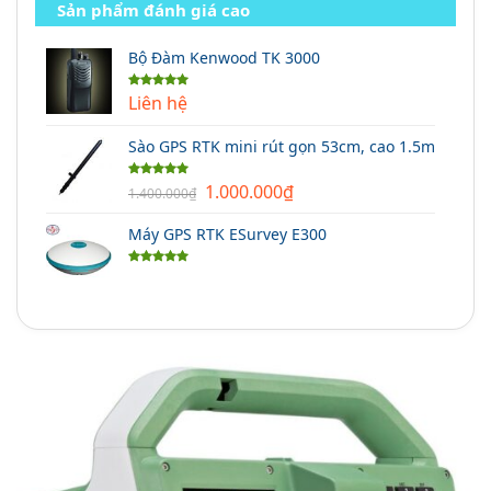
Sản phẩm đánh giá cao
Bộ Đàm Kenwood TK 3000
Liên hệ
Được xếp
hạng
5.00
5 sao
Sào GPS RTK mini rút gọn 53cm, cao 1.5m
Giá
Giá
1.000.000
₫
Được xếp
1.400.000
₫
hạng
5.00
gốc
hiện
5 sao
Máy GPS RTK ESurvey E300
là:
tại
1.400.000₫.
là:
Được xếp
1.000.000₫.
hạng
5.00
5 sao