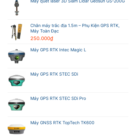
sánh
Máy quét laser 3D Slam Lidar Geosun GS-200G
Excellence
thế
Máy
Award
giới
GPS
2026
trong
RTK
Leica
ngành
CHCNAV
Geosystems
trắc
i76
Chân máy trắc địa 1.5m – Phụ Kiện GPS RTK,
địa
và
Máy Toàn Đạc
Máy
250.000
₫
GPS
RTK
Meridian
Máy GPS RTK Intec Magic L
M20L
Máy GPS RTK STEC SDi
Máy GPS RTK STEC SDi Pro
Máy GNSS RTK TopTech TK600