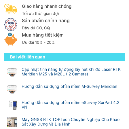
Giao hàng nhanh chóng
Tối ưu thời gian đợi
Sản phẩm chính hãng
Đầy đủ CO, CQ
Mua hàng tiết kiệm
Ưu đãi 10% - 20%
Bài viết liên quan
Cập nhật tính năng tự động lấy nét khi đo Laser RTK
Meridian M25 và M20L ( 2 Camera)
Không
có
Hướng dẫn sử dụng phần mềm M-Survey Meridian
bình
Không
luận
có
ở
bình
Hướng dẫn sử dụng phần mềm eSurvey SurPad 4.2
Cập
luận
VN
nhật
ở
tính
Không
Hướng
năng
có
Máy GNSS RTK TOPTech Chuyên Nghiệp Cho Khảo
dẫn
tự
bình
Sát Xây Dựng Và Địa Hình
sử
động
luận
dụng