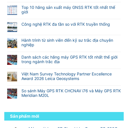
Không
lấy
ở
phần
có
nét
Hướng
Top 10 hãng sản xuất máy GNSS RTK tốt nhất thế
mềm
bình
khi
dẫn
giới
M-
luận
đo
sử
Không
Survey
ở
Laser
dụng
có
Meridian
Máy
RTK
Công nghệ RTK đa tần so với RTK truyền thống
phần
bình
GNSS
Meridian
mềm
Không
luận
RTK
M25
eSurvey
có
ở
TOPTech
và
SurPad
bình
Hành trình từ sinh viên đến kỹ sư trắc địa chuyên
Top
Chuyên
M20L
4.2
luận
nghiệp
10
Nghiệp
(
VN
ở
hãng
Không
Cho
2
Công
sản
có
Khảo
Camera)
Danh sách các hãng máy GPS RTK tốt nhất thế giới
nghệ
xuất
bình
Sát
trong ngành trắc địa
RTK
máy
luận
Xây
đa
Không
GNSS
ở
Dựng
tần
có
RTK
Hành
Và
Việt Nam Survey Technology Partner Excellence
so
bình
tốt
trình
Địa
Award 2026 Leica Geosystems
với
luận
nhất
từ
Hình
Không
RTK
ở
thế
sinh
có
truyền
Danh
giới
So sánh Máy GPS RTK CHCNAV i76 và Máy GPS RTK
viên
bình
thống
sách
Meridian M20L
đến
luận
các
kỹ
Không
ở
hãng
sư
có
Việt
máy
trắc
bình
Nam
GPS
địa
luận
Sản phẩm mới
Survey
RTK
chuyên
ở
Technology
tốt
nghiệp
So
Partner
nhất