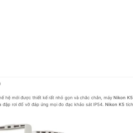
)
hế hệ mới được thiết kế rất nhỏ gọn và chăc chắn, máy
Nikon K
a đập rơi đổ vỡ đáp ứng mọi đo đạc khảo sát IP54.
Nikon K5
tíc