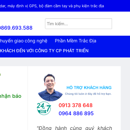
ar, máy định vị GPS, bộ đàm cầm tay và phụ kiện trắc địa
0869.693.588
huyển giao công nghệ
Phần Mềm Trắc Địa
VỚI CÔNG TY CP PHÁT TRIỂN CÔNG NGHỆ TRẮC ĐỊA VIỆT N
n
 nhận báo
0913 378 648
0964 886 895
"Đồng hành cùng quý khách