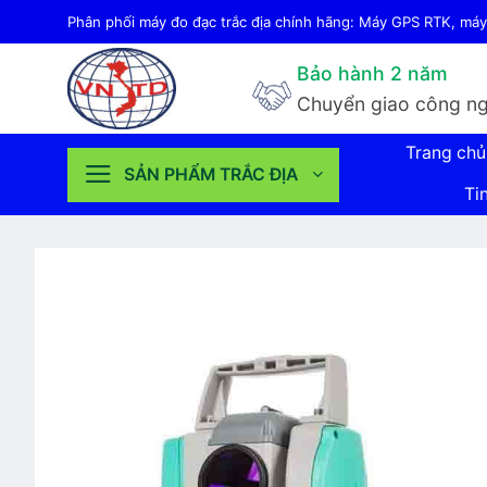
Bỏ
Phân phối máy đo đạc trắc địa chính hãng: Máy GPS RTK, máy 
qua
Bảo hành 2 năm
nội
Chuyển giao công ng
dung
Trang chủ
SẢN PHẨM TRẮC ĐỊA
Ti