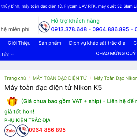
thủy bình, máy toàn đạc điện tử, Flycam UAV RTK, máy quét 3D Slam Lid
Hỗ trợ khách hàng
hệ miễn phí
0913.378.648 -
0964.886.895 - 
Giới Thiệu
Sản phẩm
Dịch vụ khảo sát trắc địa
C
CHÀO MỪNG QUÝ KHÁCH ĐẾN 
n tức
Trang chủ
/
MÁY TOÀN ĐẠC ĐIỆN TỬ
/
Máy Toàn Đạc Niko
Máy toàn đạc điện tử Nikon K5
(Giá chưa bao gồm VAT + ship) - Liên hệ để
giá tốt hơn!
PHỤ KIỆN TRẮC ĐỊA
0964 886 895