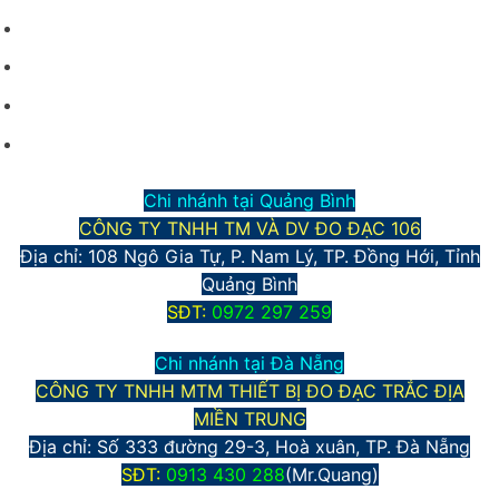
Điều kiện giao dịch chung
Hình thức vận chuyển và giao nhận
Phương thức thanh toán
Chính sách bảo mật thông tin
Chi nhánh tại Quảng Bình
CÔNG TY TNHH TM VÀ DV ĐO ĐẠC 106
Địa chỉ: 108 Ngô Gia Tự, P. Nam Lý, TP. Đồng Hới, Tỉnh
Quảng Bình
S
ĐT:
0972 297 259
Chi nhánh tại Đà Nẵng
CÔNG TY TNHH MTM THIẾT BỊ ĐO ĐẠC TRẮC ĐỊA
MIỀN TRUNG
Địa chỉ:
Số 333 đường 29-3, Hoà xuân, TP. Đà Nẵng
S
ĐT:
0913 430 288
(Mr.Quang)