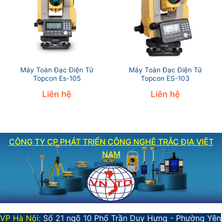
Máy Toàn Đạc Điện Tử
Máy Toàn Đạc Điện Tử
Topcon Es-105
Topcon ES-103
Liên hệ
Liên hệ
CÔNG TY CP PHÁT TRIỂN CÔNG NGHỆ TRẮC ĐỊA VIỆT
NAM
VP Hà Nội:
Số 21 ngõ 10 Phố Trần Duy Hưng - Phường Yên