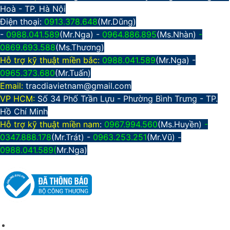
Hoà - TP. Hà Nội
Điện thoại:
0913.378.648
(Mr.Dũng)
-
0988.041.589
(Mr.Nga) -
0964.886.895
(Ms.Nhàn)
-
0869.693.588
(Ms.Thương)
Hỗ trợ kỹ thuật miền bắc:
0988.041.589
(Mr.Nga)
-
0965.373.680
(Mr.Tuấn)
Email:
tracdiavietnam@gmail.com
VP HCM:
Số 34 Phố Trần Lựu - Phường Bình Trưng - TP.
Hồ Chí Minh
Hỗ trợ kỹ thuật miền nam
:
0967.994.560
(Ms.Huyền)
-
0347.888.178
(Mr.Trát) -
0963.253.251
(Mr.Vũ) -
0988.041.589(
Mr.Nga)
CHÍNH SÁCH CHUNG
Giới thiệu công ty