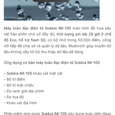
Máy toàn đạc điện tử Sokkia IM-105
màn hình đồ họa sắc
nét bàn phím chữ số đầy đủ, t
hời lượng pin dài 28 giờ ở chế
độ Eco, hỗ trợ flash SD,
có bộ nhớ trong 50.000 điểm, cổng
nối tiếp để chia sẻ và quản lý dữ liệu, Bluetooth giúp truyền dữ
liệu không dây tới bộ thu thập dữ liệu dễ dàng
Ứng dụng cơ bản máy toàn đạc điện tử Sokkia IM-105
–
Sokkia IM-105
khảo sát mặt cắt
– Bố trí điểm
– Bố trí mặt chiếu
– Đo ranh giới địa chính
– Đo tọa độ
– Khảo sát địa hình
Phần mềm ứng dụng
Sokkia IM-105
xây dựng toàn diện đáng