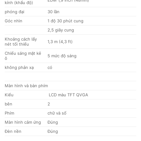
EDM 1,9 inch (48mm)
kính (khẩu độ)
phóng đại
30 lần
Góc nhìn
1 độ 30 phút cung
2,5 giây cung
Khoảng cách lấy
1,3 m (4,3 ft)
nét tối thiểu
Chiếu sáng mặt kẻ
5 mức độ sáng
ô
không phản xạ
có
Màn hình và bàn phím
Kiểu
LCD màu TFT QVGA
bên
2
Phím
chữ và số
Màn hình cảm ứng
Đúng
Đèn nền
Đúng