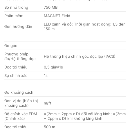
Bộ nhớ trong
750 MB
Phần mềm
MAGNET Field
LED xanh và đỏ; Thời gian hoạt động: 1,3 đến
Đèn hướng dẫn
150 m
Đo góc
Phương pháp
Hệ thống hiệu chỉnh góc độc lập (IACS)
đo/Hệ thống đọc
Đọc tối thiểu
0,5 giây/1s
Sự chính xác
1s
Đo khoảng cách
Đơn vị đo (hiển thị
m/ft
khoảng cách)
Độ chính xác EDM
±(2mm + 2ppm x D) đối với lăng kính; ±(3mm
(Chính xác)
+ 2ppm x D) khi không lăng kính
Đọc tối thiểu
500 m