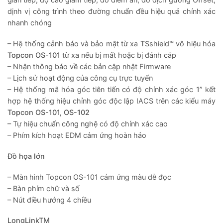
gián tiếp, độ cao giám tiếp, đo điểm ẩn, đo dịch gương Offset,
dịnh vị công trình theo đường chuẩn đều hiệu quả chính xác
nhanh chóng
– Hệ thống cảnh báo và bảo mật từ xa TSshield™ vô hiệu hóa
Topcon OS-101
từ xa nếu bị mất hoặc bị đánh cắp
– Nhận thông báo về các bản cập nhật Firmware
– Lịch sử hoạt động của công cụ trực tuyến
– Hệ thống mã hóa góc tiên tiến có độ chính xác góc 1” kết
hợp hệ thống hiệu chỉnh góc độc lập IACS trên các kiểu máy
Topcon OS-101, OS-102
– Tự hiệu chuẩn công nghệ có độ chính xác cao
– Phím kích hoạt EDM cảm ứng hoàn hảo
Đồ họa lớn
– Màn hình Topcon OS-101 cảm ứng màu dễ đọc
– Bàn phím chữ và số
– Nút điều hướng 4 chiều
LongLinkTM