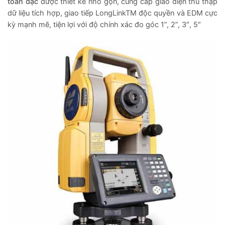
toàn đạc
được thiết kế nhỏ gọn, cung cấp giao diện thu thập
dữ liệu tích hợp, giao tiếp LongLinkTM độc quyền và EDM cực
kỳ mạnh mẽ, tiện lợi với độ chính xác đo góc 1”, 2”, 3″, 5″