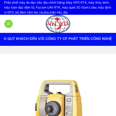
Bỏ
Phân phối máy đo đạc trắc địa chính hãng: Máy GPS RTK, máy thủy bình,
máy toàn đạc điện tử, Flycam UAV RTK, máy quét 3D Slam Lidar, máy định
qua
vị GPS, bộ đàm cầm tay và phụ kiện trắc địa
nội
dung
CH ĐẾN VỚI CÔNG TY CP PHÁT TRIỂN CÔNG NGHỆ TRẮC ĐỊA VI