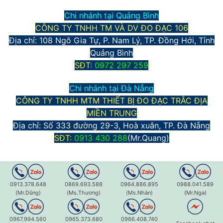
Chi nhánh tại Quảng Bình
CÔNG TY TNHH TM VÀ DV ĐO ĐẠC 106
Địa chỉ: 108 Ngô Gia Tự, P. Nam Lý, TP. Đồng Hới, Tỉnh
Quảng Bình
S
ĐT:
0972 297 259
Chi nhánh tại Đà Nẵng
CÔNG TY TNHH MTM THIẾT BỊ ĐO ĐẠC TRẮC ĐỊA
MIỀN TRUNG
Địa chỉ:
Số 333 đường 29-3, Hoà xuân, TP. Đà Nẵng
S
ĐT:
0913 430 288
(Mr.Quang)
0913.378.648
0869.693.588
0964.886.895
0988.041.589
(Mr.Dũng)
(Ms.Thương)
(Ms.Nhàn)
(Mr.Nga)
 địa: Máy toàn đạc, máy thủy bình điện tử, máy định vị GPS 2 t
0967.994.560
0965.373.680
0966.408.740