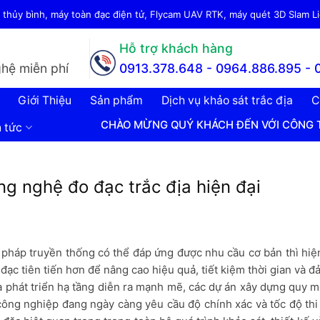
thủy bình, máy toàn đạc điện tử, Flycam UAV RTK, máy quét 3D Slam Lid
Hỗ trợ khách hàng
hệ miễn phí
0913.378.648 -
0964.886.895 - 
Giới Thiệu
Sản phẩm
Dịch vụ khảo sát trắc địa
C
CHÀO MỪNG QUÝ KHÁCH ĐẾN VỚI CÔNG TY CP PHÁT 
n tức
ng nghệ đo đạc trắc địa hiện đại
háp truyền thống có thể đáp ứng được nhu cầu cơ bản thì hiện
đạc tiên tiến hơn để nâng cao hiệu quả, tiết kiệm thời gian và 
à phát triển hạ tầng diễn ra mạnh mẽ, các dự án xây dựng quy 
 công nghiệp đang ngày càng yêu cầu độ chính xác và tốc độ th