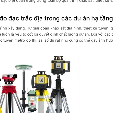
đặc biệt quan trọng trong toàn bộ quá trình khảo sát, thiết kế v
đo đạc trắc địa trong các dự án hạ tầng
ình xây dựng. Từ giai đoạn khảo sát địa hình, thiết kế tuyến, 
 luôn là yếu tố cốt lõi quyết định chất lượng dự án. Đối với các 
 tuyến metro đô thị, sai số dù rất nhỏ cũng có thể gây ảnh hưở