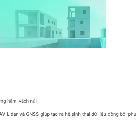
ờng hầm, vách núi
UAV Lidar và GNSS
giúp tạo ra hệ sinh thái dữ liệu đồng bộ, ph