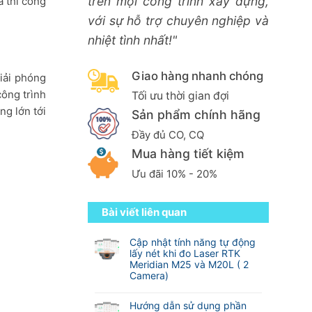
trên mọi công trình xây dựng,
à thi công
với sự hỗ trợ chuyên nghiệp và
nhiệt tình nhất!"
Giao hàng nhanh chóng
giải phóng
công trình
Tối ưu thời gian đợi
ng lớn tới
Sản phẩm chính hãng
Đầy đủ CO, CQ
Mua hàng tiết kiệm
Ưu đãi 10% - 20%
Bài viết liên quan
Cập nhật tính năng tự động
lấy nét khi đo Laser RTK
Meridian M25 và M20L ( 2
Camera)
Không
có
Hướng dẫn sử dụng phần