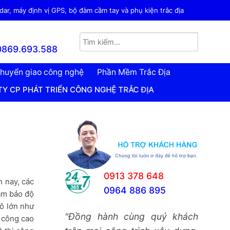
ar, máy định vị GPS, bộ đàm cầm tay và phụ kiện trắc địa
0869.693.588
huyển giao công nghệ
Phần Mềm Trắc Địa
TRIỂN CÔNG NGHỆ TRẮC ĐỊA VIỆT NAM
0913 378 648
 nay, các
0964 886 895
đảm bảo độ
mô lớn như
"Đồng hành cùng quý khách
i công cao