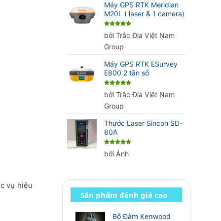
Máy GPS RTK Meridian
M20L ( laser & 1 camera)
Được xếp
bởi Trắc Địa Việt Nam
hạng
5
5
sao
Group
Máy GPS RTK ESurvey
E800 2 tần số
Được xếp
bởi Trắc Địa Việt Nam
hạng
5
5
sao
Group
Thước Laser Sincon SD-
80A
Được xếp
bởi Ánh
hạng
5
5
sao
ục vụ hiệu
Sản phẩm đánh giá cao
Bộ Đàm Kenwood