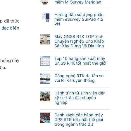
bình
mềm M-Survey Meridian
luận
Không
ở
có
Cập
Hướng dẫn sử dụng phần
bình
nhật
mềm eSurvey SurPad 4.2
ạp đã thúc
luận
tính
VN
ở
 đạc điện
năng
Không
Hướng
tự
có
dẫn
Máy GNSS RTK TOPTech
động
bình
sử
Chuyên Nghiệp Cho Khảo
lấy
luận
dụng
Sát Xây Dựng Và Địa Hình
nét
ở
phần
khi
Không
Hướng
mềm
đo
có
dẫn
Top 10 hãng sản xuất máy
M-
 thống này
Laser
bình
sử
GNSS RTK tốt nhất thế giới
Survey
RTK
luận
dụng
ịa.
Meridian
Không
Meridian
ở
phần
có
M25
Máy
Công nghệ RTK đa tần so
mềm
bình
và
GNSS
với RTK truyền thống
eSurvey
luận
M20L
RTK
SurPad
Không
ở
(
TOPTech
4.2
có
Top
Hành trình từ sinh viên đến
2
Chuyên
VN
bình
10
kỹ sư trắc địa chuyên
Camera)
Nghiệp
luận
hãng
nghiệp
Cho
ở
sản
Khảo
Không
Công
xuất
Sát
có
nghệ
Danh sách các hãng máy
máy
Xây
bình
RTK
GPS RTK tốt nhất thế giới
GNSS
Dựng
luận
đa
trong ngành trắc địa
RTK
Và
ở
tần
tốt
Không