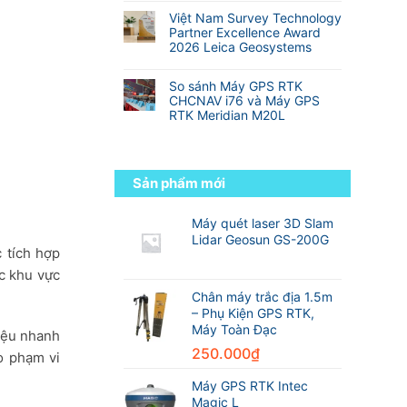
Địa
Hành
so
nhất
có
Hình
trình
Việt Nam Survey Technology
với
thế
bình
từ
Partner Excellence Award
RTK
giới
luận
sinh
2026 Leica Geosystems
truyền
ở
viên
thống
Không
Danh
đến
có
sách
So sánh Máy GPS RTK
kỹ
bình
các
CHCNAV i76 và Máy GPS
sư
luận
hãng
RTK Meridian M20L
trắc
ở
máy
địa
Không
Việt
GPS
chuyên
có
Nam
RTK
nghiệp
bình
Survey
tốt
luận
Technology
Sản phẩm mới
nhất
ở
Partner
thế
So
Excellence
giới
sánh
Máy quét laser 3D Slam
Award
trong
Máy
2026
Lidar Geosun GS-200G
ngành
GPS
 tích hợp
Leica
trắc
RTK
Geosystems
địa
c khu vực
CHCNAV
i76
Chân máy trắc địa 1.5m
và
– Phụ Kiện GPS RTK,
Máy
Máy Toàn Đạc
liệu nhanh
GPS
RTK
250.000
₫
o phạm vi
Meridian
M20L
Máy GPS RTK Intec
Magic L