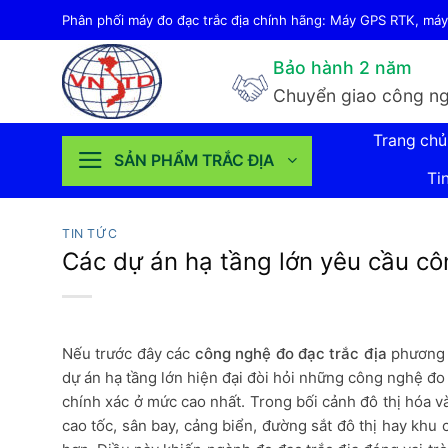
Bỏ
Phân phối máy đo đạc trắc địa chính hãng: Máy GPS RTK, máy 
qua
Bảo hành 2 năm
nội
Chuyển giao công ng
dung
Trang chủ
SẢN PHẨM TRẮC ĐỊA
Ti
TIN TỨC
Các dự án hạ tầng lớn yêu cầu cô
Nếu trước đây các
công nghệ đo đạc trắc địa
phương p
dự án hạ tầng lớn hiện đại đòi hỏi những công nghệ đo 
chính xác ở mức cao nhất. Trong bối cảnh đô thị hóa v
cao tốc, sân bay, cảng biển, đường sắt đô thị hay khu