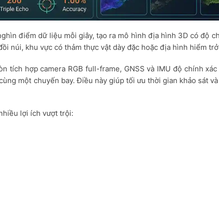
hìn điểm dữ liệu mỗi giây, tạo ra mô hình địa hình 3D có độ chi
ồi núi, khu vực có thảm thực vật dày đặc hoặc địa hình hiểm trở
òn tích hợp camera RGB full-frame, GNSS và IMU độ chính xác 
cùng một chuyến bay. Điều này giúp tối ưu thời gian khảo sát v
hiều lợi ích vượt trội: