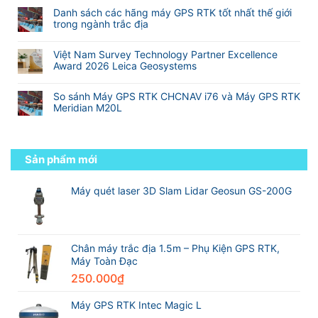
Công
sản
có
Khảo
Camera)
Danh sách các hãng máy GPS RTK tốt nhất thế giới
nghệ
xuất
bình
Sát
trong ngành trắc địa
RTK
máy
luận
Xây
đa
Không
GNSS
ở
Dựng
tần
có
RTK
Hành
Và
Việt Nam Survey Technology Partner Excellence
so
bình
tốt
trình
Địa
Award 2026 Leica Geosystems
với
luận
nhất
từ
Hình
Không
RTK
ở
thế
sinh
có
truyền
Danh
giới
So sánh Máy GPS RTK CHCNAV i76 và Máy GPS RTK
viên
bình
thống
sách
Meridian M20L
đến
luận
các
kỹ
Không
ở
hãng
sư
có
Việt
máy
trắc
bình
Nam
GPS
địa
luận
Sản phẩm mới
Survey
RTK
chuyên
ở
Technology
tốt
nghiệp
So
Partner
nhất
sánh
Máy quét laser 3D Slam Lidar Geosun GS-200G
Excellence
thế
Máy
Award
giới
GPS
2026
trong
RTK
Leica
ngành
CHCNAV
Geosystems
trắc
i76
Chân máy trắc địa 1.5m – Phụ Kiện GPS RTK,
địa
và
Máy Toàn Đạc
Máy
250.000
₫
GPS
RTK
Meridian
Máy GPS RTK Intec Magic L
M20L