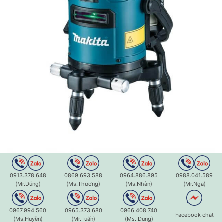
0913.378.648
0869.693.588
0964.886.895
0988.041.589
(Mr.Dũng)
(Ms.Thương)
(Ms.Nhàn)
(Mr.Nga)
0967.994.560
0965.373.680
0966.408.740
Facebook chat
(Ms.Huyền)
(Mr.Tuấn)
(Ms. Dung)