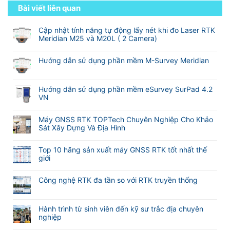
Bài viết liên quan
Cập nhật tính năng tự động lấy nét khi đo Laser RTK
Meridian M25 và M20L ( 2 Camera)
Không
có
Hướng dẫn sử dụng phần mềm M-Survey Meridian
bình
Không
luận
có
ở
bình
Hướng dẫn sử dụng phần mềm eSurvey SurPad 4.2
Cập
luận
VN
nhật
ở
tính
Không
Hướng
năng
có
Máy GNSS RTK TOPTech Chuyên Nghiệp Cho Khảo
dẫn
tự
bình
Sát Xây Dựng Và Địa Hình
sử
động
luận
dụng
Không
lấy
ở
phần
có
nét
Hướng
Top 10 hãng sản xuất máy GNSS RTK tốt nhất thế
mềm
bình
khi
dẫn
giới
M-
luận
đo
sử
Không
Survey
ở
Laser
dụng
có
Meridian
Máy
RTK
Công nghệ RTK đa tần so với RTK truyền thống
phần
bình
GNSS
Meridian
mềm
Không
luận
RTK
M25
eSurvey
có
ở
TOPTech
và
SurPad
bình
Hành trình từ sinh viên đến kỹ sư trắc địa chuyên
Top
Chuyên
M20L
4.2
luận
nghiệp
10
Nghiệp
(
VN
ở
hãng
Không
Cho
2