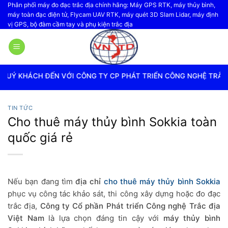
Bỏ
Phân phối máy đo đạc trắc địa chính hãng: Máy GPS RTK, máy thủy bình,
máy toàn đạc điện tử, Flycam UAV RTK, máy quét 3D Slam Lidar, máy định
qua
vị GPS, bộ đàm cầm tay và phụ kiện trắc địa
nội
dung
VỚI CÔNG TY CP PHÁT TRIỂN CÔNG NGHỆ TRẮC ĐỊA VIỆT NAM
TIN TỨC
Cho thuê máy thủy bình Sokkia toàn
quốc giá rẻ
Nếu bạn đang tìm
địa chỉ
cho thuê máy thủy bình Sokkia
phục vụ công tác khảo sát, thi công xây dựng hoặc đo đạc
trắc địa,
Công ty Cổ phần Phát triển Công nghệ Trắc địa
Việt Nam
là lựa chọn đáng tin cậy với
máy thủy bình