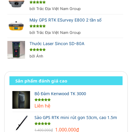
Được xếp
bởi Trắc Địa Việt Nam Group
hạng
5
5
sao
Máy GPS RTK ESurvey E800 2 tần số
Được xếp
bởi Trắc Địa Việt Nam Group
hạng
5
5
sao
Thước Laser Sincon SD-80A
Được xếp
bởi Ánh
hạng
5
5
sao
Sản phẩm đánh giá cao
Bộ Đàm Kenwood TK 3000
Liên hệ
Được xếp
hạng
5.00
5 sao
Sào GPS RTK mini rút gọn 53cm, cao 1.5m
Giá
Giá
1.000.000
₫
Được xếp
1.400.000
₫
hạng
5.00