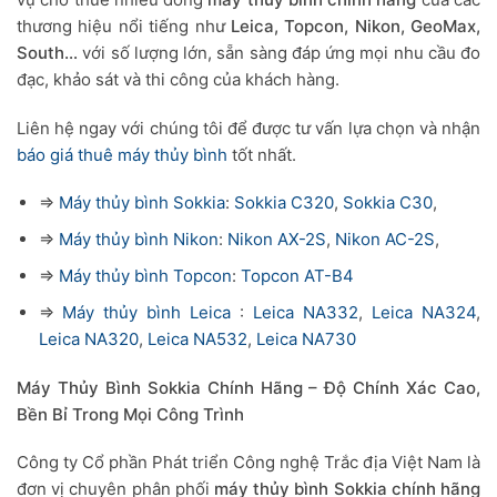
thương hiệu nổi tiếng như
Leica, Topcon, Nikon, GeoMax,
South…
với số lượng lớn, sẵn sàng đáp ứng mọi nhu cầu đo
đạc, khảo sát và thi công của khách hàng.
Liên hệ ngay với chúng tôi để được tư vấn lựa chọn và nhận
báo giá thuê máy thủy bình
tốt nhất.
=>
Máy thủy bình Sokkia
:
Sokkia C320
,
Sokkia C30
,
=>
Máy thủy bình Nikon
:
Nikon AX-2S
,
Nikon AC-2S
,
=>
Máy thủy bình Topcon
:
Topcon AT-B4
=>
Máy thủy bình Leica
:
Leica NA332
,
Leica NA324
,
Leica NA320
,
Leica NA532
,
Leica NA730
Máy Thủy Bình Sokkia Chính Hãng – Độ Chính Xác Cao,
Bền Bỉ Trong Mọi Công Trình
Công ty Cổ phần Phát triển Công nghệ Trắc địa Việt Nam là
đơn vị chuyên phân phối
máy thủy bình Sokkia chính hãng