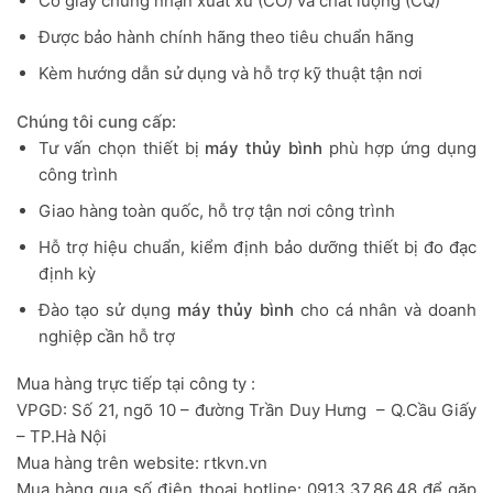
Có giấy chứng nhận xuất xứ (CO) và chất lượng (CQ)
Được bảo hành chính hãng theo tiêu chuẩn hãng
Kèm hướng dẫn sử dụng và hỗ trợ kỹ thuật tận nơi
Chúng tôi cung cấp:
Tư vấn chọn thiết bị
máy thủy bình
phù hợp ứng dụng
công trình
Giao hàng toàn quốc, hỗ trợ tận nơi công trình
Hỗ trợ hiệu chuẩn, kiểm định bảo dưỡng thiết bị đo đạc
định kỳ
Đào tạo sử dụng
máy thủy bình
cho cá nhân và doanh
nghiệp cần hỗ trợ
Mua hàng trực tiếp tại công ty :
VPGD: Số 21, ngõ 10 – đường Trần Duy Hưng – Q.Cầu Giấy
– TP.Hà Nội
Mua hàng trên website: rtkvn.vn
Mua hàng qua số điện thoại hotline: 0913.37.86.48 để gặp