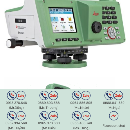
0913.378.648
0869.693.588
0964.886.895
0988.041.589
(Mr.Dũng)
(Ms.Thương)
(Ms.Nhàn)
(Mr.Nga)
0967.994.560
0965.373.680
0966.408.740
Facebook chat
(Ms.Huyền)
(Mr.Tuấn)
(Ms. Dung)