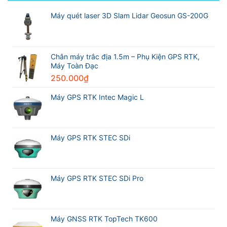
Technology
tốt
nghiệp
So
Partner
nhất
sánh
Máy quét laser 3D Slam Lidar Geosun GS-200G
Excellence
thế
Máy
Award
giới
GPS
2026
trong
RTK
Leica
ngành
CHCNAV
Geosystems
trắc
i76
Chân máy trắc địa 1.5m – Phụ Kiện GPS RTK,
địa
và
Máy Toàn Đạc
Máy
250.000
₫
GPS
RTK
Meridian
Máy GPS RTK Intec Magic L
M20L
Máy GPS RTK STEC SDi
Máy GPS RTK STEC SDi Pro
Máy GNSS RTK TopTech TK600