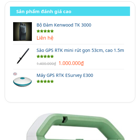
Sản phẩm đánh giá cao
Bộ Đàm Kenwood TK 3000
Liên hệ
Được xếp
hạng
5.00
5 sao
Sào GPS RTK mini rút gọn 53cm, cao 1.5m
Giá
Giá
1.000.000
₫
Được xếp
1.400.000
₫
hạng
5.00
gốc
hiện
5 sao
Máy GPS RTK ESurvey E300
là:
tại
1.400.000₫.
là:
Được xếp
1.000.000₫.
hạng
5.00
5 sao