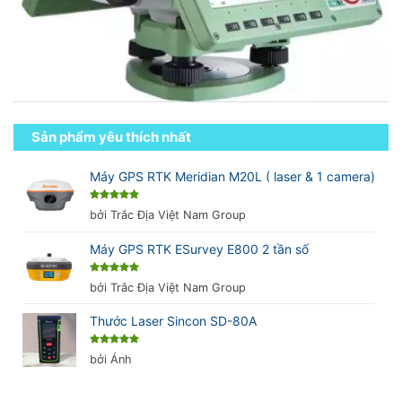
Sản phẩm yêu thích nhất
Máy GPS RTK Meridian M20L ( laser & 1 camera)
Được xếp
bởi Trắc Địa Việt Nam Group
hạng
5
5
sao
Máy GPS RTK ESurvey E800 2 tần số
Được xếp
bởi Trắc Địa Việt Nam Group
hạng
5
5
sao
Thước Laser Sincon SD-80A
Được xếp
bởi Ánh
hạng
5
5
sao