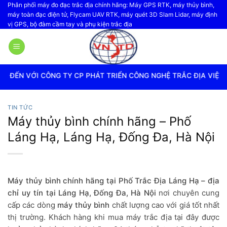
Bỏ
Phân phối máy đo đạc trắc địa chính hãng: Máy GPS RTK, máy thủy bình,
máy toàn đạc điện tử, Flycam UAV RTK, máy quét 3D Slam Lidar, máy định
qua
vị GPS, bộ đàm cầm tay và phụ kiện trắc địa
nội
dung
 TY CP PHÁT TRIỂN CÔNG NGHỆ TRẮC ĐỊA VIỆT NAM
TIN TỨC
Máy thủy bình chính hãng – Phố
Láng Hạ, Láng Hạ, Đống Đa, Hà Nội
Máy thủy bình chính hãng tại Phố Trắc Địa Láng Hạ – địa
chỉ uy tín tại Láng Hạ, Đống Đa, Hà Nội
nơi chuyên cung
cấp các dòng
máy thủy bình
chất lượng cao với giá tốt nhất
thị trường. Khách hàng khi mua máy trắc địa tại đây được