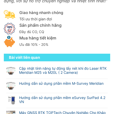
dựng, với sự hỗ trợ chuyên nghiệp và nhiệt tình nhất!"
Giao hàng nhanh chóng
Tối ưu thời gian đợi
Sản phẩm chính hãng
Đầy đủ CO, CQ
Mua hàng tiết kiệm
Ưu đãi 10% - 20%
Bài viết liên quan
Cập nhật tính năng tự động lấy nét khi đo Laser RTK
Meridian M25 và M20L ( 2 Camera)
Không
có
Hướng dẫn sử dụng phần mềm M-Survey Meridian
bình
Không
luận
có
ở
bình
Hướng dẫn sử dụng phần mềm eSurvey SurPad 4.2
Cập
luận
VN
nhật
ở
tính
Không
Hướng
năng
có
Máy GNSS RTK TOPTech Chuyên Nghiệp Cho Khảo
dẫn