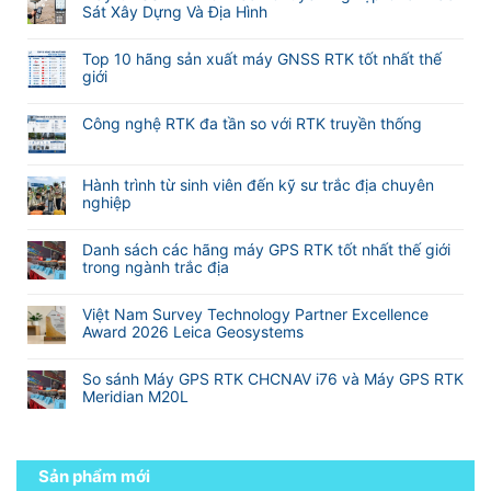
tự
bình
Sát Xây Dựng Và Địa Hình
sử
động
luận
dụng
Không
lấy
ở
phần
có
nét
Hướng
Top 10 hãng sản xuất máy GNSS RTK tốt nhất thế
mềm
bình
khi
dẫn
giới
M-
luận
đo
sử
Không
Survey
ở
Laser
dụng
có
Meridian
Máy
RTK
Công nghệ RTK đa tần so với RTK truyền thống
phần
bình
GNSS
Meridian
mềm
Không
luận
RTK
M25
eSurvey
có
ở
TOPTech
và
SurPad
bình
Hành trình từ sinh viên đến kỹ sư trắc địa chuyên
Top
Chuyên
M20L
4.2
luận
nghiệp
10
Nghiệp
(
VN
ở
hãng
Không
Cho
2
Công
sản
có
Khảo
Camera)
Danh sách các hãng máy GPS RTK tốt nhất thế giới
nghệ
xuất
bình
Sát
trong ngành trắc địa
RTK
máy
luận
Xây
đa
Không
GNSS
ở
Dựng
tần
có
RTK
Hành
Và
Việt Nam Survey Technology Partner Excellence
so
bình
tốt
trình
Địa
Award 2026 Leica Geosystems
với
luận
nhất
từ
Hình
Không
RTK
ở
thế
sinh
có
truyền
Danh
giới
So sánh Máy GPS RTK CHCNAV i76 và Máy GPS RTK
viên
bình
thống
sách
Meridian M20L
đến
luận
các
kỹ
Không
ở
hãng
sư
có
Việt
máy
trắc
bình
Nam
GPS
địa
luận
Sản phẩm mới
Survey
RTK
chuyên
ở