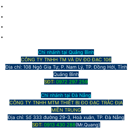
Điều kiện giao dịch chung
Hình thức vận chuyển và giao nhận
Phương thức thanh toán
Chính sách bảo mật thông tin
Chi nhánh tại Quảng Bình
CÔNG TY TNHH TM VÀ DV ĐO ĐẠC 106
Địa chỉ: 108 Ngô Gia Tự, P. Nam Lý, TP. Đồng Hới, Tỉnh
Quảng Bình
S
ĐT:
0972 297 259
Chi nhánh tại Đà Nẵng
CÔNG TY TNHH MTM THIẾT BỊ ĐO ĐẠC TRẮC ĐỊA
MIỀN TRUNG
Địa chỉ:
Số 333 đường 29-3, Hoà xuân, TP. Đà Nẵng
S
ĐT:
0913 430 288
(Mr.Quang)