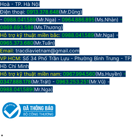
Hoà - TP. Hà Nội
Điện thoại:
0913.378.648
(Mr.Dũng)
-
0988.041.589
(Mr.Nga) -
0964.886.895
(Ms.Nhàn)
-
0869.693.588
(Ms.Thương)
Hỗ trợ kỹ thuật miền bắc:
0988.041.589
(Mr.Nga)
-
0965.373.680
(Mr.Tuấn)
Email:
tracdiavietnam@gmail.com
VP HCM:
Số 34 Phố Trần Lựu - Phường Bình Trưng - TP.
Hồ Chí Minh
Hỗ trợ kỹ thuật miền nam
:
0967.994.560
(Ms.Huyền)
-
0347.888.178
(Mr.Trát) -
0963.253.251
(Mr.Vũ) -
0988.041.589(
Mr.Nga)
CHÍNH SÁCH CHUNG
Giới thiệu công ty