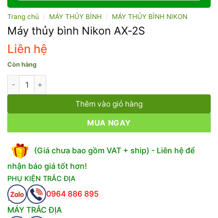
Trang chủ
/
MÁY THỦY BÌNH
/
MÁY THỦY BÌNH NIKON
Máy thủy bình Nikon AX-2S
Liên hệ
Còn hàng
Máy thủy bình Nikon AX-2S số lượng
Thêm vào giỏ hàng
MUA NGAY
(Giá chưa bao gồm VAT + ship) - Liên hệ để
nhận báo giá tốt hơn!
PHỤ KIỆN TRẮC ĐỊA
0964 886 895
MÁY TRẮC ĐỊA