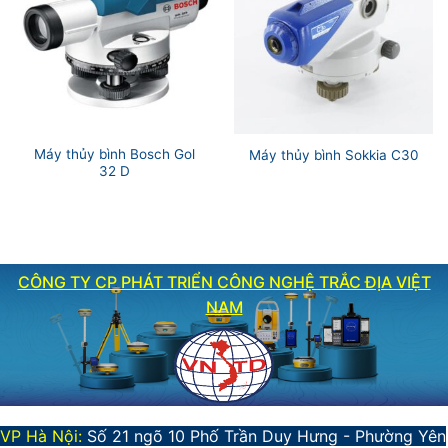
Máy thủy bình Bosch Gol
Máy thủy bình Sokkia C30
32 D
CÔNG TY CP PHÁT TRIỂN CÔNG NGHỆ TRẮC ĐỊA VIỆT
NAM
VP Hà Nội:
Số 21 ngõ 10 Phố Trần Duy Hưng - Phường Yên