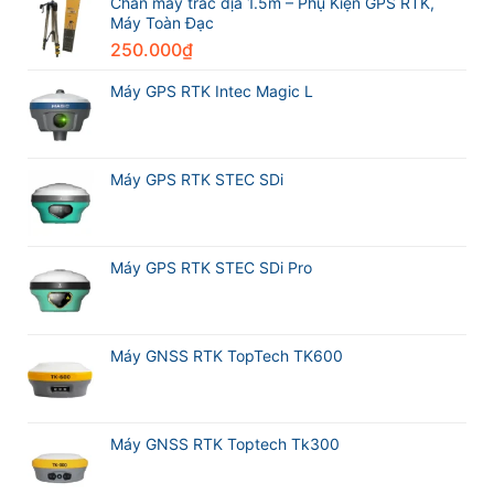
i76
Chân máy trắc địa 1.5m – Phụ Kiện GPS RTK,
địa
và
Máy Toàn Đạc
Máy
250.000
₫
GPS
RTK
Meridian
Máy GPS RTK Intec Magic L
M20L
Máy GPS RTK STEC SDi
Máy GPS RTK STEC SDi Pro
Máy GNSS RTK TopTech TK600
Máy GNSS RTK Toptech Tk300