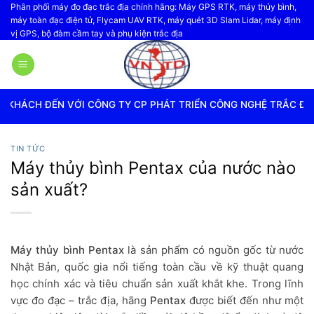
Bỏ
Phân phối máy đo đạc trắc địa chính hãng: Máy GPS RTK, máy thủy bình,
máy toàn đạc điện tử, Flycam UAV RTK, máy quét 3D Slam Lidar, máy định
qua
vị GPS, bộ đàm cầm tay và phụ kiện trắc địa
nội
dung
ÔNG TY CP PHÁT TRIỂN CÔNG NGHỆ TRẮC ĐỊA VIỆT NAM
TIN TỨC
Máy thủy bình Pentax của nước nào
sản xuất?
Máy thủy bình Pentax
là sản phẩm có nguồn gốc từ nước
Nhật Bản, quốc gia nổi tiếng toàn cầu về kỹ thuật quang
học chính xác và tiêu chuẩn sản xuất khắt khe. Trong lĩnh
vực đo đạc – trắc địa, hãng
Pentax
được biết đến như một