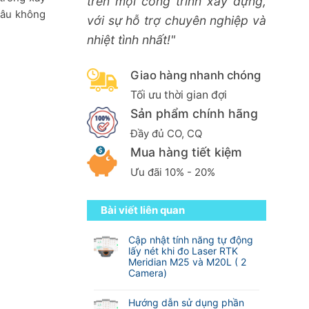
trên mọi công trình xây dựng,
 lâu không
với sự hỗ trợ chuyên nghiệp và
nhiệt tình nhất!"
Giao hàng nhanh chóng
Tối ưu thời gian đợi
Sản phẩm chính hãng
Đầy đủ CO, CQ
Mua hàng tiết kiệm
Ưu đãi 10% - 20%
Bài viết liên quan
Cập nhật tính năng tự động
lấy nét khi đo Laser RTK
Meridian M25 và M20L ( 2
Camera)
Không
có
Hướng dẫn sử dụng phần