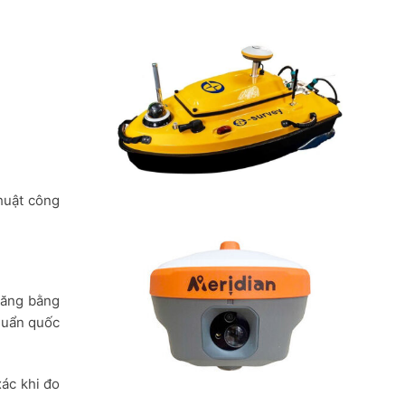
thuật công
hăng bằng
huẩn quốc
ác khi đo