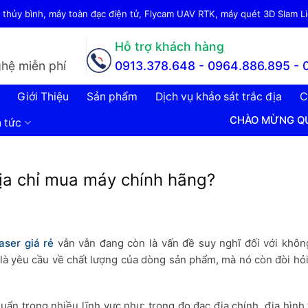
thủy bình, máy toàn đạc điện tử, Flycam UAV RTK, máy quét 3D Slam Lid
Hỗ trợ khách hàng
hệ miễn phí
0913.378.648 -
0964.886.895 - 
Giới Thiệu
Sản phẩm
Dịch vụ khảo sát trắc địa
C
CHÀO MỪNG QUÝ KHÁCH ĐẾN
n tức
địa chỉ mua máy chính hãng?
aser
giá rẻ
vẫn vẫn đang còn là vấn đề suy nghĩ đối với không
là yêu cầu về chất lượng của dòng sản phẩm, mà nó còn đòi hỏi
n trong nhiều lĩnh vực như: trong đo đạc địa chính, địa hình 