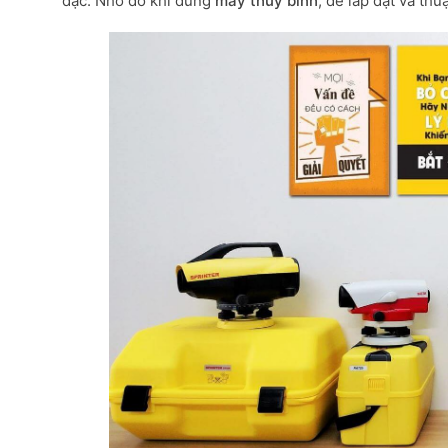
đạc. Nhờ đó khi dùng
máy thủy bình
, dễ lắp đặt và thu