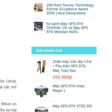
Địa
Hành
so
nhất
có
Hình
trình
Việt Nam Survey Technology
với
thế
bình
từ
Partner Excellence Award
RTK
giới
luận
sinh
2026 Leica Geosystems
truyền
ở
viên
thống
Không
Danh
đến
có
sách
So sánh Máy GPS RTK
kỹ
bình
các
CHCNAV i76 và Máy GPS
sư
luận
hãng
RTK Meridian M20L
trắc
ở
máy
địa
Không
Việt
GPS
chuyên
có
Nam
RTK
nghiệp
bình
Survey
tốt
luận
Technology
Sản phẩm mới
nhất
ở
Partner
thế
So
Excellence
giới
sánh
Chân máy trắc địa 1.5m
Award
trong
Máy
2026
– Phụ Kiện GPS RTK,
ngành
GPS
Leica
Máy Toàn Đạc
trắc
RTK
Geosystems
địa
CHCNAV
250.000
₫
i76
địa:
Leica
,
và
Máy GPS RTK Intec
i các nơi
Máy
Magic L
GPS
RTK
Meridian
, Rtkvn.vn
M20L
Máy GPS RTK STEC SDi
iều sự lựa