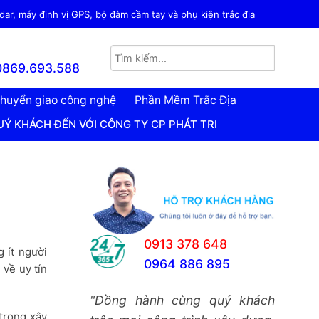
ar, máy định vị GPS, bộ đàm cầm tay và phụ kiện trắc địa
0869.693.588
huyển giao công nghệ
Phần Mềm Trắc Địa
 VỚI CÔNG TY CP PHÁT TRIỂN CÔNG NGHỆ TRẮC ĐỊA VIỆT
0913 378 648
 ít người
0964 886 895
 về uy tín
"Đồng hành cùng quý khách
trong xây