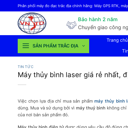
Bỏ
Phân phối máy đo đạc trắc địa chính hãng: Máy GPS RTK, máy 
qua
Bảo hành 2 năm
nội
Chuyển giao công ng
dung
Trang chủ
SẢN PHẨM TRẮC ĐỊA
Ti
TIN TỨC
Máy thủy bình laser giá rẻ nhất, 
Việc chọn lựa địa chỉ mua sản phẩm
máy thủy bình l
dùng. Mua và sử dụng bởi vì
máy thuỷ bình
không chỉ 
của nơi bán sản phẩm đó.
Máy thủy bình điện tử
được dùng yêu cầu độ đúng chuẩ