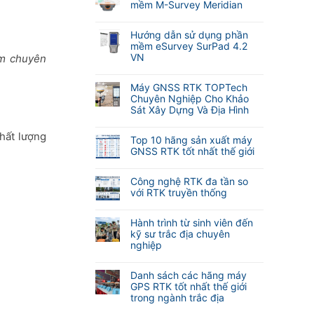
bình
mềm M-Survey Meridian
luận
Không
ở
có
Cập
Hướng dẫn sử dụng phần
bình
nhật
mềm eSurvey SurPad 4.2
luận
tính
VN
ém chuyên
ở
năng
Không
Hướng
tự
có
dẫn
Máy GNSS RTK TOPTech
động
bình
sử
Chuyên Nghiệp Cho Khảo
lấy
luận
dụng
Sát Xây Dựng Và Địa Hình
nét
ở
phần
khi
Không
Hướng
mềm
đo
có
hất lượng
dẫn
Top 10 hãng sản xuất máy
M-
Laser
bình
sử
GNSS RTK tốt nhất thế giới
Survey
RTK
luận
dụng
Meridian
Không
Meridian
ở
phần
có
M25
Máy
Công nghệ RTK đa tần so
mềm
bình
và
GNSS
với RTK truyền thống
eSurvey
luận
M20L
RTK
SurPad
Không
ở
(
TOPTech
4.2
có
Top
Hành trình từ sinh viên đến
2
Chuyên
VN
bình
10
kỹ sư trắc địa chuyên
Camera)
Nghiệp
luận
hãng
nghiệp
Cho
ở
sản
Khảo
Không
Công
xuất
Sát
có
nghệ
Danh sách các hãng máy
máy
Xây
bình
RTK
GPS RTK tốt nhất thế giới
GNSS
Dựng
luận
đa
trong ngành trắc địa
RTK
Và
ở
tần
tốt
Không