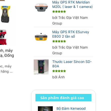
Máy GPS RTK Meridian
M20L ( laser & 1 camera)
Được xếp
bởi Trắc Địa Việt Nam
hạng
5
5
sao
Group
Máy GPS RTK ESurvey
E800 2 tần số
Được xếp
bởi Trắc Địa Việt Nam
hạng
5
5
nh, máy
sao
Group
ạ, Đống
Thước Laser Sincon SD-
80A
ạc, máy
hãng ...
Được xếp
bởi Ánh
hạng
5
5
sao
Sản phẩm đánh giá cao
Bộ Đàm Kenwood