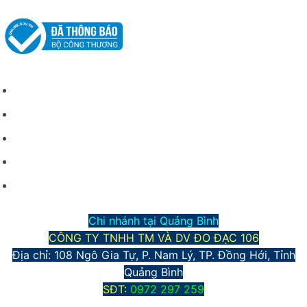
CHÍNH SÁCH CHUNG
Giới thiệu công ty
Điều kiện giao dịch chung
Hình thức vận chuyển và giao nhận
Phương thức thanh toán
Chính sách bảo mật thông tin
Chi nhánh tại Quảng Bình
CÔNG TY TNHH TM VÀ DV ĐO ĐẠC 106
Địa chỉ: 108 Ngô Gia Tự, P. Nam Lý, TP. Đồng Hới, Tỉnh
Quảng Bình
S
ĐT:
0972 297 259