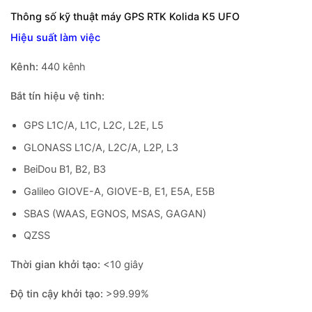
Thông số kỹ thuật máy GPS RTK Kolida K5 UFO
Hiệu suất làm việc
Kênh:
440 kênh
Bắt tín hiệu vệ tinh:
GPS L1C/A, L1C, L2C, L2E, L5
GLONASS L1C/A, L2C/A, L2P, L3
BeiDou B1, B2, B3
Galileo GIOVE-A, GIOVE-B, E1, E5A, E5B
SBAS (WAAS, EGNOS, MSAS, GAGAN)
QZSS
Thời gian khởi tạo:
<10 giây
Độ tin cậy khởi tạo:
>99.99%