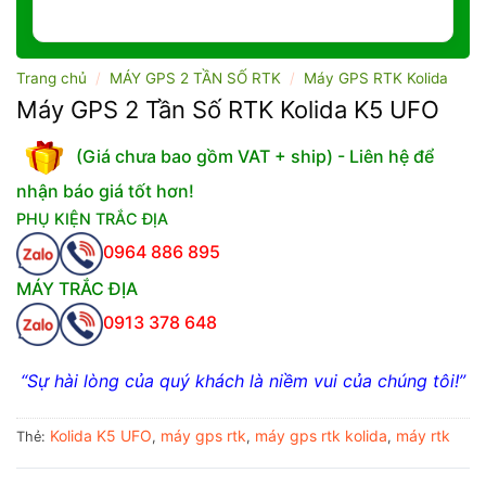
Trang chủ
/
MÁY GPS 2 TẦN SỐ RTK
/
Máy GPS RTK Kolida
Máy GPS 2 Tần Số RTK Kolida K5 UFO
(Giá chưa bao gồm VAT + ship) - Liên hệ để
nhận báo giá tốt hơn!
PHỤ KIỆN TRẮC ĐỊA
0964 886 895
MÁY TRẮC ĐỊA
0913 378 648
“Sự hài lòng của quý khách là niềm vui của chúng tôi!”
Kolida K5 UFO
máy gps rtk
máy gps rtk kolida
máy rtk
Thẻ:
,
,
,