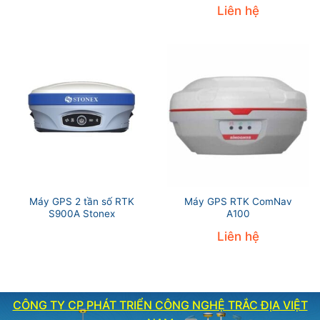
Liên hệ
Máy GPS 2 tần số RTK
Máy GPS RTK ComNav
S900A Stonex
A100
Liên hệ
CÔNG TY CP PHÁT TRIỂN CÔNG NGHỆ TRẮC ĐỊA VIỆT