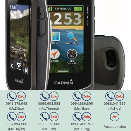
0913.378.648
0869.693.588
0964.886.895
0988.041.589
(Mr.Dũng)
(Ms.Thương)
(Ms.Nhàn)
(Mr.Nga)
0967.994.560
0965.373.680
0966.408.740
Facebook chat
(Ms.Huyền)
(Mr.Tuấn)
(Ms. Dung)