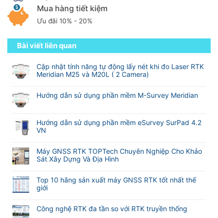
Mua hàng tiết kiệm
Ưu đãi 10% - 20%
Bài viết liên quan
Cập nhật tính năng tự động lấy nét khi đo Laser RTK
Meridian M25 và M20L ( 2 Camera)
Không
có
Hướng dẫn sử dụng phần mềm M-Survey Meridian
bình
Không
luận
có
ở
bình
Hướng dẫn sử dụng phần mềm eSurvey SurPad 4.2
Cập
luận
VN
nhật
ở
tính
Không
Hướng
năng
có
Máy GNSS RTK TOPTech Chuyên Nghiệp Cho Khảo
dẫn
tự
bình
Sát Xây Dựng Và Địa Hình
sử
động
luận
dụng
Không
lấy
ở
phần
có
nét
Hướng
Top 10 hãng sản xuất máy GNSS RTK tốt nhất thế
mềm
bình
khi
dẫn
giới
M-
luận
đo
sử
Không
Survey
ở
Laser
dụng
có
Meridian
Máy
RTK
Công nghệ RTK đa tần so với RTK truyền thống
phần
bình
GNSS
Meridian
mềm