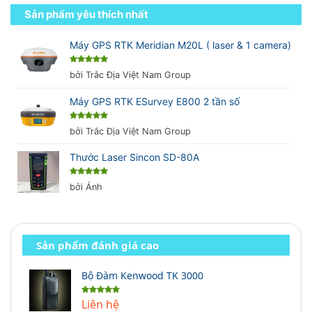
Sản phẩm yêu thích nhất
Máy GPS RTK Meridian M20L ( laser & 1 camera)
Được xếp
bởi Trắc Địa Việt Nam Group
hạng
5
5
sao
Máy GPS RTK ESurvey E800 2 tần số
Được xếp
bởi Trắc Địa Việt Nam Group
hạng
5
5
sao
Thước Laser Sincon SD-80A
Được xếp
bởi Ánh
hạng
5
5
sao
Sản phẩm đánh giá cao
Bộ Đàm Kenwood TK 3000
Liên hệ
Được xếp
hạng
5.00