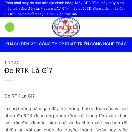
Bỏ
Phân phối máy đo đạc trắc địa chính hãng: Máy GPS RTK, máy thủy bình,
máy toàn đạc điện tử, Flycam UAV RTK, máy quét 3D Slam Lidar, máy định
qua
vị GPS, bộ đàm cầm tay và phụ kiện trắc địa
nội
dung
I CÔNG TY CP PHÁT TRIỂN CÔNG NGHỆ TRẮC ĐỊA VIỆT NAM
TIN TỨC
Đo RTK Là Gì?
Đo RTK Là Gì?
Trong những năm gần đây, hệ thống định vị toàn cầu và các
phép
đo RTK
được ứng dụng rộng rãi trong lĩnh vực khảo
sát trắc địa, đem lại hiệu quả và độ chính xác cao hơn rất
nhiều so với các phép đo truyền thống. Ngày nay, việc