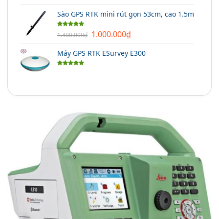
5 sao
Sào GPS RTK mini rút gọn 53cm, cao 1.5m
Giá
Giá
1.000.000
₫
Được xếp
1.400.000
₫
hạng
5.00
gốc
hiện
5 sao
Máy GPS RTK ESurvey E300
là:
tại
1.400.000₫.
là:
Được xếp
1.000.000₫.
hạng
5.00
5 sao