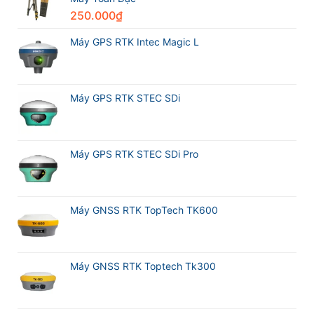
Máy
250.000
₫
GPS
RTK
Meridian
Máy GPS RTK Intec Magic L
M20L
Máy GPS RTK STEC SDi
Máy GPS RTK STEC SDi Pro
Máy GNSS RTK TopTech TK600
Máy GNSS RTK Toptech Tk300