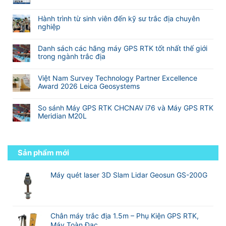
Không
luận
RTK
M25
eSurvey
có
ở
TOPTech
và
SurPad
bình
Hành trình từ sinh viên đến kỹ sư trắc địa chuyên
Top
Chuyên
M20L
4.2
luận
nghiệp
10
Nghiệp
(
VN
ở
hãng
Không
Cho
2
Công
sản
có
Khảo
Camera)
Danh sách các hãng máy GPS RTK tốt nhất thế giới
nghệ
xuất
bình
Sát
trong ngành trắc địa
RTK
máy
luận
Xây
đa
Không
GNSS
ở
Dựng
tần
có
RTK
Hành
Và
Việt Nam Survey Technology Partner Excellence
so
bình
tốt
trình
Địa
Award 2026 Leica Geosystems
với
luận
nhất
từ
Hình
Không
RTK
ở
thế
sinh
có
truyền
Danh
giới
So sánh Máy GPS RTK CHCNAV i76 và Máy GPS RTK
viên
bình
thống
sách
Meridian M20L
đến
luận
các
kỹ
Không
ở
hãng
sư
có
Việt
máy
trắc
bình
Nam
GPS
địa
luận
Sản phẩm mới
Survey
RTK
chuyên
ở
Technology
tốt
nghiệp
So
Partner
nhất
sánh
Máy quét laser 3D Slam Lidar Geosun GS-200G
Excellence
thế
Máy
Award
giới
GPS
2026
trong
RTK
Leica
ngành
CHCNAV
Geosystems
trắc
i76
Chân máy trắc địa 1.5m – Phụ Kiện GPS RTK,
địa
và
Máy Toàn Đạc