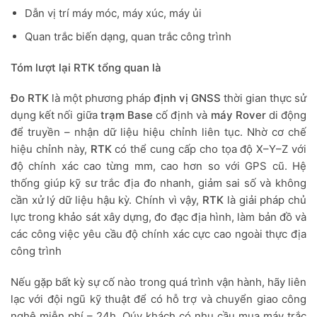
Dẫn vị trí máy móc, máy xúc, máy ủi
Quan trắc biến dạng, quan trắc công trình
Tóm lượt lại RTK tổng quan là
Đo RTK
là một phương pháp
định vị GNSS
thời gian thực sử
dụng kết nối giữa
trạm Base
cố định và
máy Rover
di động
để truyền – nhận dữ liệu hiệu chỉnh liên tục. Nhờ cơ chế
hiệu chỉnh này,
RTK
có thể cung cấp cho tọa độ X–Y–Z với
độ chính xác cao từng mm, cao hơn so với GPS cũ. Hệ
thống giúp kỹ sư trắc địa đo nhanh, giảm sai số và không
cần xử lý dữ liệu hậu kỳ. Chính vì vậy,
RTK
là giải pháp chủ
lực trong khảo sát xây dựng, đo đạc địa hình, làm bản đồ và
các công việc yêu cầu độ chính xác cực cao ngoài thực địa
công trình
Nếu gặp bất kỳ sự cố nào trong quá trình vận hành, hãy liên
lạc với đội ngũ kỹ thuật để có hỗ trợ và chuyển giao công
nghệ miễn phí – 24h. Qúy khách có nhu cầu mua máy trắc