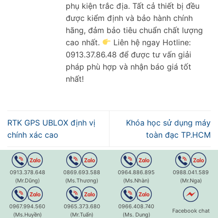
phụ kiện trắc địa. Tất cả thiết bị đều
được kiểm định và bảo hành chính
hãng, đảm bảo tiêu chuẩn chất lượng
cao nhất.
Liên hệ ngay Hotline:
0913.37.86.48 để được tư vấn giải
pháp phù hợp và nhận báo giá tốt
nhất!
RTK GPS UBLOX định vị
Khóa học sử dụng máy
chính xác cao
toàn đạc TP.HCM
0913.378.648
0869.693.588
0964.886.895
0988.041.589
Để lại một bình luận
(Mr.Dũng)
(Ms.Thương)
(Ms.Nhàn)
(Mr.Nga)
Email của bạn sẽ không được hiển thị công khai.
Các trường bắt buộc được đánh dấu
*
0967.994.560
0965.373.680
0966.408.740
Facebook chat
(Ms.Huyền)
(Mr.Tuấn)
(Ms. Dung)