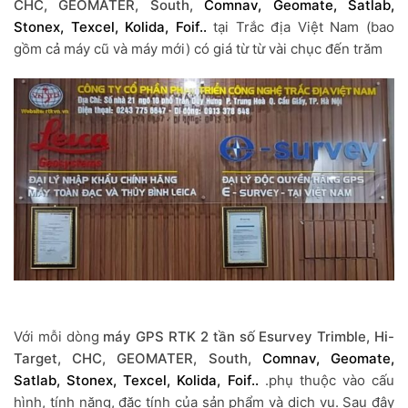
CHC, GEOMATER, South,
Comnav, Geomate, Satlab,
Stonex, Texcel, Kolida, Foif..
tại Trắc địa Việt Nam (bao
gồm cả máy cũ và máy mới) có giá từ từ vài chục đến trăm
Với mỗi dòng
máy GPS RTK 2 tần số Esurvey Trimble, Hi-
Target, CHC, GEOMATER, South,
Comnav, Geomate,
Satlab, Stonex, Texcel, Kolida, Foif.
.
.phụ thuộc vào cấu
hình, tính năng, đặc tính của sản phẩm và dịch vụ. Sau đây