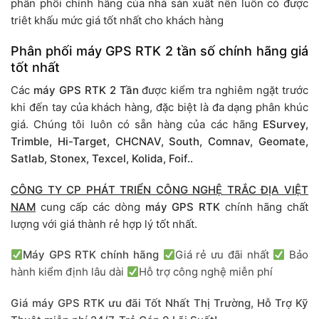
phân phối chính hãng của nhà sản xuất nên luôn có được
triêt khấu mức giá tốt nhất cho khách hàng
Phân phối máy GPS RTK
2 tần số chính hãng giá
tốt nhất
Các
máy GPS RTK 2 Tần
được kiểm tra nghiêm ngặt trước
khi đến tay của khách hàng, đặc biệt là đa dạng phân khúc
giá. Chúng tôi luôn có sẵn hàng của các hãng
ESurvey,
Trimble, Hi-Target, CHCNAV, South, Comnav, Geomate,
Satlab, Stonex, Texcel, Kolida, Foif..
CÔNG TY CP PHÁT TRIỂN CÔNG NGHỆ TRẮC ĐỊA VIỆT
NAM
cung cấp các dòng
máy GPS RTK
chính hãng chất
lượng với giá thành rẻ hợp lý tốt nhất.
Máy GPS RTK chính hãng
Giá rẻ ưu đãi nhất
Bảo
hành kiểm định lâu dài
Hỗ trợ công nghệ miễn phí
Giá máy GPS RTK ưu đãi Tốt Nhất Thị Trường, Hỗ Trợ Kỹ