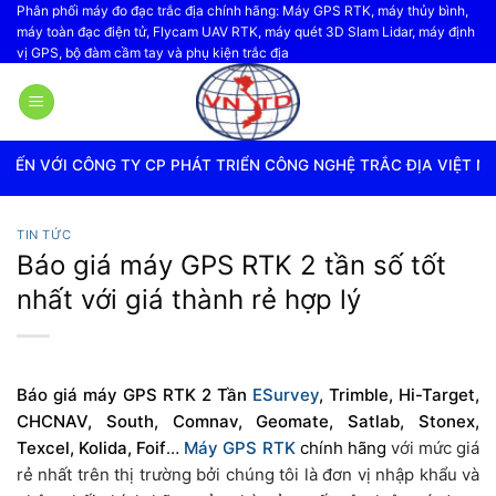
Bỏ
Phân phối máy đo đạc trắc địa chính hãng: Máy GPS RTK, máy thủy bình,
máy toàn đạc điện tử, Flycam UAV RTK, máy quét 3D Slam Lidar, máy định
qua
vị GPS, bộ đàm cầm tay và phụ kiện trắc địa
nội
dung
 PHÁT TRIỂN CÔNG NGHỆ TRẮC ĐỊA VIỆT NAM
TIN TỨC
Báo giá máy GPS RTK 2 tần số tốt
nhất với giá thành rẻ hợp lý
Báo giá máy GPS RTK 2 Tần
ESurvey
, Trimble, Hi-Target,
CHCNAV, South, Comnav, Geomate, Satlab, Stonex,
Texcel, Kolida, Foif
…
Máy GPS RTK
chính hãng
với mức giá
rẻ nhất trên thị trường bởi chúng tôi là đơn vị nhập khẩu và