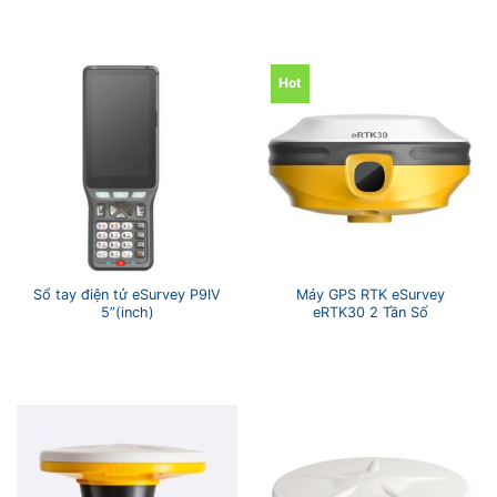
Hot
Sổ tay điện tử eSurvey P9IV
Máy GPS RTK eSurvey
5”(inch)
eRTK30 2 Tần Số