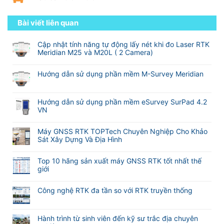
Bài viết liên quan
Cập nhật tính năng tự động lấy nét khi đo Laser RTK
Meridian M25 và M20L ( 2 Camera)
Không
có
Hướng dẫn sử dụng phần mềm M-Survey Meridian
bình
Không
luận
có
ở
bình
Hướng dẫn sử dụng phần mềm eSurvey SurPad 4.2
Cập
luận
VN
nhật
ở
tính
Không
Hướng
năng
có
Máy GNSS RTK TOPTech Chuyên Nghiệp Cho Khảo
dẫn
tự
bình
Sát Xây Dựng Và Địa Hình
sử
động
luận
dụng
Không
lấy
ở
phần
có
nét
Hướng
Top 10 hãng sản xuất máy GNSS RTK tốt nhất thế
mềm
bình
khi
dẫn
giới
M-
luận
đo
sử
Không
Survey
ở
Laser
dụng
có
Meridian
Máy
RTK
Công nghệ RTK đa tần so với RTK truyền thống
phần
bình
GNSS
Meridian
mềm
Không
luận
RTK
M25
eSurvey
có
ở
TOPTech
và
SurPad
bình
Hành trình từ sinh viên đến kỹ sư trắc địa chuyên
Top
Chuyên
M20L
4.2