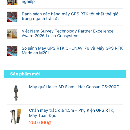
luận
nghiệp
10
Nghiệp
(
VN
ở
hãng
Không
Cho
2
Công
sản
có
Khảo
Camera)
Danh sách các hãng máy GPS RTK tốt nhất thế giới
nghệ
xuất
bình
Sát
trong ngành trắc địa
RTK
máy
luận
Xây
đa
Không
GNSS
ở
Dựng
tần
có
RTK
Hành
Và
Việt Nam Survey Technology Partner Excellence
so
bình
tốt
trình
Địa
Award 2026 Leica Geosystems
với
luận
nhất
từ
Hình
Không
RTK
ở
thế
sinh
có
truyền
Danh
giới
So sánh Máy GPS RTK CHCNAV i76 và Máy GPS RTK
viên
bình
thống
sách
Meridian M20L
đến
luận
các
kỹ
Không
ở
hãng
sư
có
Việt
máy
trắc
bình
Nam
GPS
địa
luận
Sản phẩm mới
Survey
RTK
chuyên
ở
Technology
tốt
nghiệp
So
Partner
nhất
sánh
Máy quét laser 3D Slam Lidar Geosun GS-200G
Excellence
thế
Máy
Award
giới
GPS
2026
trong
RTK
Leica
ngành
CHCNAV
Geosystems
trắc
i76
Chân máy trắc địa 1.5m – Phụ Kiện GPS RTK,
địa
và
Máy Toàn Đạc
Máy
250.000
₫
GPS
RTK