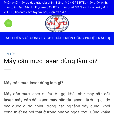
Bỏ
Phân phối máy đo đạc trắc địa chính hãng: Máy GPS RTK, máy thủy bình,
máy toàn đạc điện tử, Flycam UAV RTK, máy quét 3D Slam Lidar, máy định
qua
vị GPS, bộ đàm cầm tay và phụ kiện trắc địa
nội
dung
 TY CP PHÁT TRIỂN CÔNG NGHỆ TRẮC ĐỊA VIỆT NAM
TIN TỨC
Máy cân mực laser dùng làm gì?
Máy cân mực laser dùng làm gì?
Máy cân mực laser
nhiều tên gọi khác như
máy bắn cốt
laser, máy cân đối laser, máy bắn tia laser
… là dụng cụ đo
đạc được dùng nhiều trong các nghành xây dựng, khởi
công thiết kế nội thất ở trong nhà và ngoài trời. Cùng khám