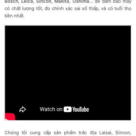
Bosch, Leica, Sincon, Makita, Oshima
… để đảm bảo máy
có chất lượng tốt, đo chính xác sai số thấp, và có tuổi thọ
bền nhất.
Chúng tôi cung cấp sản phẩm trắc địa Laisai, Sincon,