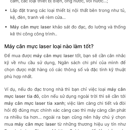
cắm, các loại thiết bị điện, ống nước, vòi nước…;
Lắp đặt trang các loại thiết bị nội thất bên trong như tủ,
kệ, đèn, tranh vẽ rèm cửa…
Máy cân mực laser
khảo sát đo đạc, đo lường và thống
kê thi công công trình..
Máy cân mực laser loại nào làm tốt?
Để mua được
máy cân mực laser
tốt, bạn sẽ cần cân nhắc
kỹ về nhu cầu sử dụng, Ngân sách chi phí của mình để
chọn được mặt hàng có các thông số và đặc tính kỹ thuật
phù hợp nhất.
Ví dụ, nếu đo đạc trong nhà thì bạn chỉ việc loại
máy cân
mực laser tia đỏ
, còn nếu sử dụng ngoài trời thì sẽ cần tới
máy cân mực laser
tia xanh
; việc làm càng chi tiết và đòi
hỏi độ đúng mực chính xác càng cao thì máy càng cần phát
ra nhiều tia hơn… ngoài ra bạn cũng nên hãy chú ý chọn
mua
máy cân mực laser
từ những thương hiệu uy tín như