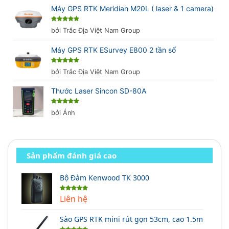
Máy GPS RTK Meridian M20L ( laser & 1 camera)
Được xếp
bởi Trắc Địa Việt Nam Group
hạng
5
5
sao
Máy GPS RTK ESurvey E800 2 tần số
Được xếp
bởi Trắc Địa Việt Nam Group
hạng
5
5
sao
Thước Laser Sincon SD-80A
Được xếp
bởi Ánh
hạng
5
5
sao
Sản phẩm đánh giá cao
Bộ Đàm Kenwood TK 3000
Liên hệ
Được xếp
hạng
5.00
5 sao
Sào GPS RTK mini rút gọn 53cm, cao 1.5m