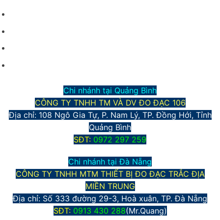
Điều kiện giao dịch chung
Hình thức vận chuyển và giao nhận
Phương thức thanh toán
Chính sách bảo mật thông tin
Chi nhánh tại Quảng Bình
CÔNG TY TNHH TM VÀ DV ĐO ĐẠC 106
Địa chỉ: 108 Ngô Gia Tự, P. Nam Lý, TP. Đồng Hới, Tỉnh
Quảng Bình
S
ĐT:
0972 297 259
Chi nhánh tại Đà Nẵng
CÔNG TY TNHH MTM THIẾT BỊ ĐO ĐẠC TRẮC ĐỊA
MIỀN TRUNG
Địa chỉ:
Số 333 đường 29-3, Hoà xuân, TP. Đà Nẵng
S
ĐT:
0913 430 288
(Mr.Quang)