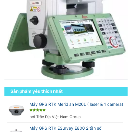
Sản phẩm yêu thích nhất
Máy GPS RTK Meridian M20L ( laser & 1 camera)
Được xếp
bởi Trắc Địa Việt Nam Group
hạng
5
5
sao
Máy GPS RTK ESurvey E800 2 tần số