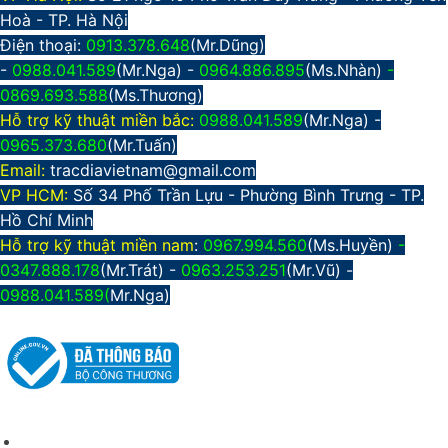
Hoà - TP. Hà Nội
Điện thoại:
0913.378.648
(Mr.Dũng)
-
0988.041.589
(Mr.Nga) -
0964.886.895
(Ms.Nhàn)
-
0869.693.588
(Ms.Thương)
Hỗ trợ kỹ thuật miền bắc:
0988.041.589
(Mr.Nga)
-
0965.373.680
(Mr.Tuấn)
Email:
tracdiavietnam@gmail.com
VP HCM:
Số 34 Phố Trần Lựu - Phường Bình Trưng - TP.
Hồ Chí Minh
Hỗ trợ kỹ thuật miền nam
:
0967.994.560
(Ms.Huyền)
-
0347.888.178
(Mr.Trát) -
0963.253.251
(Mr.Vũ) -
0988.041.589(
Mr.Nga)
CHÍNH SÁCH CHUNG
Giới thiệu công ty