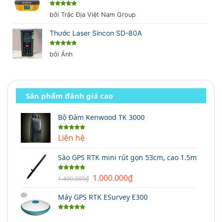
Được xếp
bởi Trắc Địa Việt Nam Group
hạng
5
5
sao
Thước Laser Sincon SD-80A
Được xếp
bởi Ánh
hạng
5
5
sao
Sản phẩm đánh giá cao
Bộ Đàm Kenwood TK 3000
Liên hệ
Được xếp
hạng
5.00
5 sao
Sào GPS RTK mini rút gọn 53cm, cao 1.5m
Giá
Giá
1.000.000
₫
Được xếp
1.400.000
₫
hạng
5.00
gốc
hiện
5 sao
Máy GPS RTK ESurvey E300
là:
tại
1.400.000₫.
là:
Được xếp
1.000.000₫.
hạng
5.00