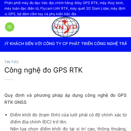
Bỏ
Phân phối máy đo đạc trắc địa chính hãng: Máy GPS RTK, máy thủy bình,
máy toàn đạc điện tử, Flycam UAV RTK, máy quét 3D Slam Lidar, máy định
qua
vị GPS, bộ đàm cầm tay và phụ kiện trắc địa
nội
dung
VỚI CÔNG TY CP PHÁT TRIỂN CÔNG NGHỆ TRẮC ĐỊA VIỆT NAM
TIN TỨC
Công nghệ đo GPS RTK
Quy định và phương pháp áp dụng công nghệ đo GPS
RTK GNSS
Điểm khởi đo (trạm tĩnh) của lưới phải có độ chính xác từ
điểm địa chính (ĐC) trở lên.
Nên lựa chọn điểm khởi đo tại vị trí cao, thông thoáng,