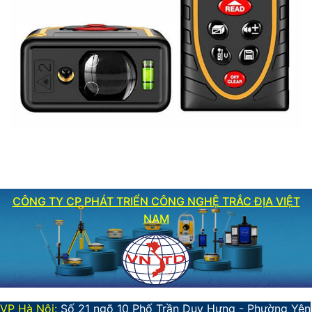
CÔNG TY CP PHÁT TRIỂN CÔNG NGHỆ TRẮC ĐỊA VIỆT
NAM
VP Hà Nội:
Số 21 ngõ 10 Phố Trần Duy Hưng - Phường Yên