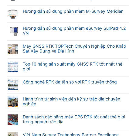
Không
có
Hướng dẫn sử dụng phần mềm M-Survey Meridian
bình
Không
luận
có
ở
bình
Hướng dẫn sử dụng phần mềm eSurvey SurPad 4.2
Cập
luận
VN
nhật
ở
tính
Không
Hướng
năng
có
Máy GNSS RTK TOPTech Chuyên Nghiệp Cho Khảo
dẫn
tự
bình
Sát Xây Dựng Và Địa Hình
sử
động
luận
dụng
Không
lấy
ở
phần
có
nét
Hướng
Top 10 hãng sản xuất máy GNSS RTK tốt nhất thế
mềm
bình
khi
dẫn
giới
M-
luận
đo
sử
Không
Survey
ở
Laser
dụng
có
Meridian
Máy
RTK
Công nghệ RTK đa tần so với RTK truyền thống
phần
bình
GNSS
Meridian
mềm
Không
luận
RTK
M25
eSurvey
có
ở
TOPTech
và
SurPad
bình
Hành trình từ sinh viên đến kỹ sư trắc địa chuyên
Top
Chuyên
M20L
4.2
luận
nghiệp
10
Nghiệp
(
VN
ở
hãng
Không
Cho
2
Công
sản
có
Khảo
Camera)
Danh sách các hãng máy GPS RTK tốt nhất thế giới
nghệ
xuất
bình
Sát
trong ngành trắc địa
RTK
máy
luận
Xây
đa
Không
GNSS
ở
Dựng
tần
có
RTK
Hành
Và
Việt Nam Survey Technology Partner Excellence