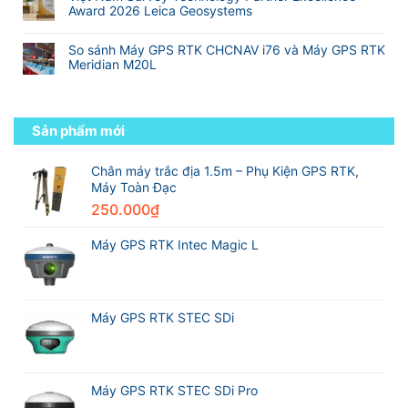
so
bình
tốt
trình
Địa
Award 2026 Leica Geosystems
với
luận
nhất
từ
Hình
Không
RTK
ở
thế
sinh
có
truyền
Danh
giới
So sánh Máy GPS RTK CHCNAV i76 và Máy GPS RTK
viên
bình
thống
sách
Meridian M20L
đến
luận
các
kỹ
Không
ở
hãng
sư
có
Việt
máy
trắc
bình
Nam
GPS
địa
luận
Sản phẩm mới
Survey
RTK
chuyên
ở
Technology
tốt
nghiệp
So
Partner
nhất
sánh
Chân máy trắc địa 1.5m – Phụ Kiện GPS RTK,
Excellence
thế
Máy
Máy Toàn Đạc
Award
giới
GPS
2026
trong
250.000
₫
RTK
Leica
ngành
CHCNAV
Geosystems
trắc
i76
Máy GPS RTK Intec Magic L
địa
và
Máy
GPS
RTK
Meridian
Máy GPS RTK STEC SDi
M20L
Máy GPS RTK STEC SDi Pro