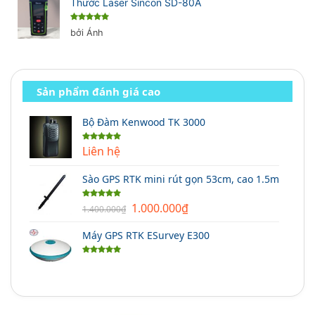
Thước Laser Sincon SD-80A
Được xếp
bởi Ánh
hạng
5
5
sao
Sản phẩm đánh giá cao
Bộ Đàm Kenwood TK 3000
Liên hệ
Được xếp
hạng
5.00
5 sao
Sào GPS RTK mini rút gọn 53cm, cao 1.5m
Giá
Giá
1.000.000
₫
Được xếp
1.400.000
₫
hạng
5.00
gốc
hiện
5 sao
Máy GPS RTK ESurvey E300
là:
tại
1.400.000₫.
là:
Được xếp
1.000.000₫.
hạng
5.00
5 sao