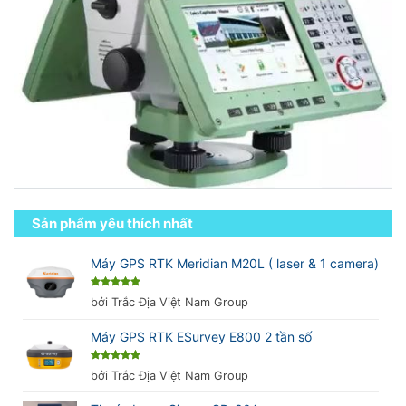
Sản phẩm yêu thích nhất
Máy GPS RTK Meridian M20L ( laser & 1 camera)
Được xếp
bởi Trắc Địa Việt Nam Group
hạng
5
5
sao
Máy GPS RTK ESurvey E800 2 tần số
Được xếp
bởi Trắc Địa Việt Nam Group
hạng
5
5
sao