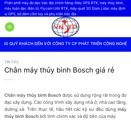
Bỏ
Phân phối máy đo đạc trắc địa chính hãng: Máy GPS RTK, máy thủy bình,
máy toàn đạc điện tử, Flycam UAV RTK, máy quét 3D Slam Lidar, máy định
qua
vị GPS, bộ đàm cầm tay và phụ kiện trắc địa
nội
dung
 ĐẾN VỚI CÔNG TY CP PHÁT TRIỂN CÔNG NGHỆ TRẮC ĐỊA VIỆT
TIN TỨC
Chân máy thủy bình Bosch giá rẻ
Chân máy thủy bình Bosch
được sử dụng rộng rãi trong đo
đạc xây dựng. Các công trình xây dựng nhà ở, nhà cao tầng,
đường xá. Trên thực tế, hầu hết các kỹ sư đều dùng
máy
thủy bình Bosch
bởi tính chính xác và độ bền của máy.