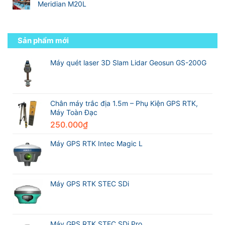
bình
thống
sách
Meridian M20L
đến
luận
các
kỹ
Không
ở
hãng
sư
có
Việt
máy
trắc
bình
Nam
GPS
địa
luận
Sản phẩm mới
Survey
RTK
chuyên
ở
Technology
tốt
nghiệp
So
Partner
nhất
sánh
Máy quét laser 3D Slam Lidar Geosun GS-200G
Excellence
thế
Máy
Award
giới
GPS
2026
trong
RTK
Leica
ngành
CHCNAV
Geosystems
trắc
i76
Chân máy trắc địa 1.5m – Phụ Kiện GPS RTK,
địa
và
Máy Toàn Đạc
Máy
250.000
₫
GPS
RTK
Meridian
Máy GPS RTK Intec Magic L
M20L
Máy GPS RTK STEC SDi
Máy GPS RTK STEC SDi Pro