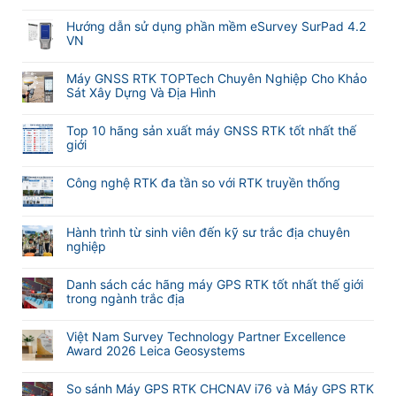
có
ở
bình
Hướng dẫn sử dụng phần mềm eSurvey SurPad 4.2
Cập
luận
VN
nhật
ở
tính
Không
Hướng
năng
có
Máy GNSS RTK TOPTech Chuyên Nghiệp Cho Khảo
dẫn
tự
bình
Sát Xây Dựng Và Địa Hình
sử
động
luận
dụng
Không
lấy
ở
phần
có
nét
Hướng
Top 10 hãng sản xuất máy GNSS RTK tốt nhất thế
mềm
bình
khi
dẫn
giới
M-
luận
đo
sử
Không
Survey
ở
Laser
dụng
có
Meridian
Máy
RTK
Công nghệ RTK đa tần so với RTK truyền thống
phần
bình
GNSS
Meridian
mềm
Không
luận
RTK
M25
eSurvey
có
ở
TOPTech
và
SurPad
bình
Hành trình từ sinh viên đến kỹ sư trắc địa chuyên
Top
Chuyên
M20L
4.2
luận
nghiệp
10
Nghiệp
(
VN
ở
hãng
Không
Cho
2
Công
sản
có
Khảo
Camera)
Danh sách các hãng máy GPS RTK tốt nhất thế giới
nghệ
xuất
bình
Sát
trong ngành trắc địa
RTK
máy
luận
Xây
đa
Không
GNSS
ở
Dựng
tần
có
RTK
Hành
Và
Việt Nam Survey Technology Partner Excellence
so
bình
tốt
trình
Địa
Award 2026 Leica Geosystems
với
luận
nhất
từ
Hình
Không
RTK
ở
thế
sinh
có
truyền
Danh
giới
So sánh Máy GPS RTK CHCNAV i76 và Máy GPS RTK
viên