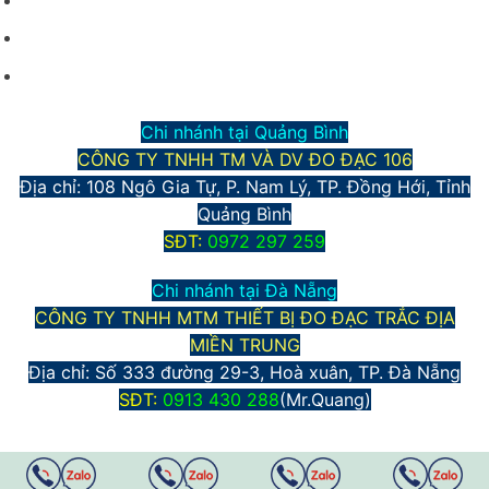
Hình thức vận chuyển và giao nhận
Phương thức thanh toán
Chính sách bảo mật thông tin
Chi nhánh tại Quảng Bình
CÔNG TY TNHH TM VÀ DV ĐO ĐẠC 106
Địa chỉ: 108 Ngô Gia Tự, P. Nam Lý, TP. Đồng Hới, Tỉnh
Quảng Bình
S
ĐT:
0972 297 259
Chi nhánh tại Đà Nẵng
CÔNG TY TNHH MTM THIẾT BỊ ĐO ĐẠC TRẮC ĐỊA
MIỀN TRUNG
Địa chỉ:
Số 333 đường 29-3, Hoà xuân, TP. Đà Nẵng
S
ĐT:
0913 430 288
(Mr.Quang)