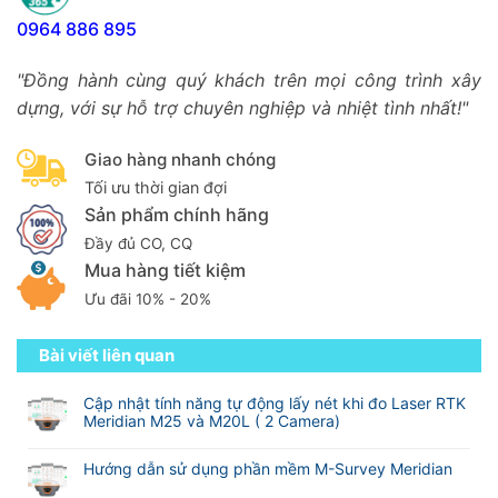
0964 886 895
"Đồng hành cùng quý khách trên mọi công trình xây
dựng, với sự hỗ trợ chuyên nghiệp và nhiệt tình nhất!"
Giao hàng nhanh chóng
Tối ưu thời gian đợi
Sản phẩm chính hãng
Đầy đủ CO, CQ
Mua hàng tiết kiệm
Ưu đãi 10% - 20%
Bài viết liên quan
Cập nhật tính năng tự động lấy nét khi đo Laser RTK
Meridian M25 và M20L ( 2 Camera)
Không
có
Hướng dẫn sử dụng phần mềm M-Survey Meridian
bình
Không
luận