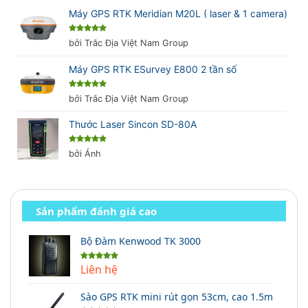
Máy GPS RTK Meridian M20L ( laser & 1 camera)
Được xếp
bởi Trắc Địa Việt Nam Group
hạng
5
5
sao
Máy GPS RTK ESurvey E800 2 tần số
Được xếp
bởi Trắc Địa Việt Nam Group
hạng
5
5
sao
Thước Laser Sincon SD-80A
Được xếp
bởi Ánh
hạng
5
5
sao
Sản phẩm đánh giá cao
Bộ Đàm Kenwood TK 3000
Liên hệ
Được xếp
hạng
5.00
5 sao
Sào GPS RTK mini rút gọn 53cm, cao 1.5m