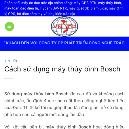
Bỏ
Phân phối máy đo đạc trắc địa chính hãng: Máy GPS RTK, máy thủy bình,
máy toàn đạc điện tử, Flycam UAV RTK, máy quét 3D Slam Lidar, máy định
qua
vị GPS, bộ đàm cầm tay và phụ kiện trắc địa
nội
dung
ỚI CÔNG TY CP PHÁT TRIỂN CÔNG NGHỆ TRẮC ĐỊA VIỆT NAM
TIN TỨC
Cách sử dụng máy thủy bình Bosch
Sử dụng máy thủy bình Bosch
đo cao độ và khoảng cách
chính xác, ổn định được sản xuất theo công nghệ tiên tiến
của Đức. Thiết kế tối ưu giúp thao tác đơn giản, dễ sử dụng,
phù hợp cho cả người mới dùng lần đầu
Với kết cấu bền bỉ,
máy thủy bình Bosch
hoạt động hiệu