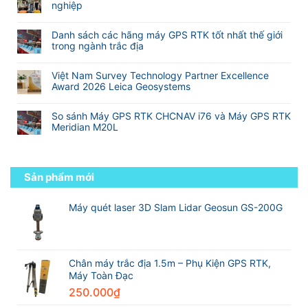
4.2
luận
nghiệp
10
Nghiệp
(
VN
ở
hãng
Không
Cho
2
Công
sản
có
Khảo
Camera)
Danh sách các hãng máy GPS RTK tốt nhất thế giới
nghệ
xuất
bình
Sát
trong ngành trắc địa
RTK
máy
luận
Xây
đa
Không
GNSS
ở
Dựng
tần
có
RTK
Hành
Và
Việt Nam Survey Technology Partner Excellence
so
bình
tốt
trình
Địa
Award 2026 Leica Geosystems
với
luận
nhất
từ
Hình
Không
RTK
ở
thế
sinh
có
truyền
Danh
giới
So sánh Máy GPS RTK CHCNAV i76 và Máy GPS RTK
viên
bình
thống
sách
Meridian M20L
đến
luận
các
kỹ
Không
ở
hãng
sư
có
Việt
máy
trắc
bình
Nam
GPS
địa
luận
Sản phẩm mới
Survey
RTK
chuyên
ở
Technology
tốt
nghiệp
So
Partner
nhất
sánh
Máy quét laser 3D Slam Lidar Geosun GS-200G
Excellence
thế
Máy
Award
giới
GPS
2026
trong
RTK
Leica
ngành
CHCNAV
Geosystems
trắc
i76
Chân máy trắc địa 1.5m – Phụ Kiện GPS RTK,
địa
và
Máy Toàn Đạc
Máy
250.000
₫
GPS
RTK