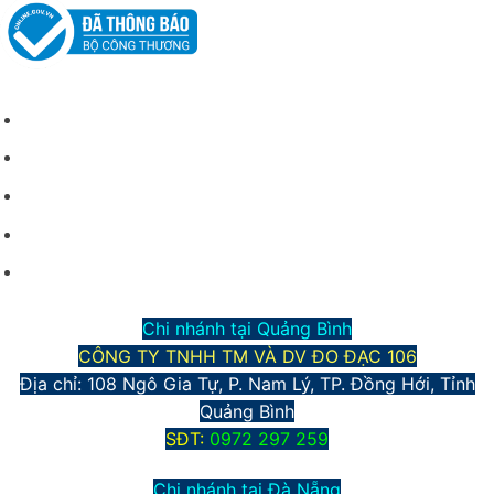
CHÍNH SÁCH CHUNG
Giới thiệu công ty
Điều kiện giao dịch chung
Hình thức vận chuyển và giao nhận
Phương thức thanh toán
Chính sách bảo mật thông tin
Chi nhánh tại Quảng Bình
CÔNG TY TNHH TM VÀ DV ĐO ĐẠC 106
Địa chỉ: 108 Ngô Gia Tự, P. Nam Lý, TP. Đồng Hới, Tỉnh
Quảng Bình
S
ĐT:
0972 297 259
Chi nhánh tại Đà Nẵng