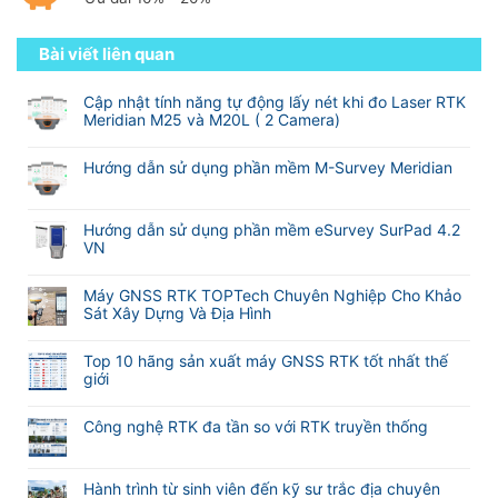
Bài viết liên quan
Cập nhật tính năng tự động lấy nét khi đo Laser RTK
Meridian M25 và M20L ( 2 Camera)
Không
có
Hướng dẫn sử dụng phần mềm M-Survey Meridian
bình
Không
luận
có
ở
bình
Hướng dẫn sử dụng phần mềm eSurvey SurPad 4.2
Cập
luận
VN
nhật
ở
tính
Không
Hướng
năng
có
Máy GNSS RTK TOPTech Chuyên Nghiệp Cho Khảo
dẫn
tự
bình
Sát Xây Dựng Và Địa Hình
sử
động
luận
dụng
Không
lấy
ở
phần
có
nét
Hướng
Top 10 hãng sản xuất máy GNSS RTK tốt nhất thế
mềm
bình
khi
dẫn
giới
M-
luận
đo
sử
Không
Survey
ở
Laser
dụng
có
Meridian
Máy
RTK
Công nghệ RTK đa tần so với RTK truyền thống
phần
bình
GNSS
Meridian
mềm
Không
luận
RTK
M25
eSurvey
có
ở
TOPTech
và
SurPad
bình
Hành trình từ sinh viên đến kỹ sư trắc địa chuyên
Top
Chuyên
M20L