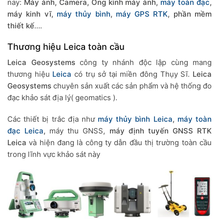
nay:
Máy ảnh, Camera, Ống kính máy ảnh,
máy toàn đạc
,
máy kinh vĩ,
máy thủy bình
,
máy GPS RTK
, phần mềm
thiết kế
….
Thương hiệu Leica toàn cầu
Leica Geosystems
công ty nhánh độc lập cùng mang
thương hiệu
Leica
có trụ sở tại miền đông Thụy Sĩ.
Leica
Geosystems
chuyên sản xuất các sản phẩm và hệ thống đo
đạc khảo sát địa lý( geomatics ).
Các thiết bị trắc địa như
máy thủy bình Leica
,
máy toàn
đạc Leica
,
máy thu GNSS,
máy định tuyến GNSS RTK
Leica
và hiện đang là công ty dẫn đầu thị trường toàn cầu
trong lĩnh vực khảo sát này