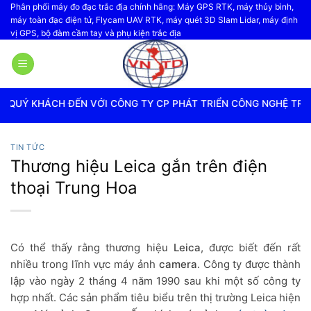
Bỏ
Phân phối máy đo đạc trắc địa chính hãng: Máy GPS RTK, máy thủy bình,
máy toàn đạc điện tử, Flycam UAV RTK, máy quét 3D Slam Lidar, máy định
qua
vị GPS, bộ đàm cầm tay và phụ kiện trắc địa
nội
dung
ẾN VỚI CÔNG TY CP PHÁT TRIỂN CÔNG NGHỆ TRẮC ĐỊA VIỆT N
TIN TỨC
Thương hiệu Leica gắn trên điện
thoại Trung Hoa
Có thể thấy rằng thương hiệu
Leica
, được biết đến rất
nhiều trong lĩnh vực máy ảnh
camera
. Công ty được thành
lập vào ngày 2 tháng 4 năm 1990 sau khi một số công ty
hợp nhất. Các sản phẩm tiêu biểu trên thị trường Leica hiện