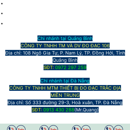
Hình thức vận chuyển và giao nhận
Phương thức thanh toán
Chính sách bảo mật thông tin
Chi nhánh tại Quảng Bình
CÔNG TY TNHH TM VÀ DV ĐO ĐẠC 106
Địa chỉ: 108 Ngô Gia Tự, P. Nam Lý, TP. Đồng Hới, Tỉnh
Quảng Bình
S
ĐT:
0972 297 259
Chi nhánh tại Đà Nẵng
CÔNG TY TNHH MTM THIẾT BỊ ĐO ĐẠC TRẮC ĐỊA
MIỀN TRUNG
Địa chỉ:
Số 333 đường 29-3, Hoà xuân, TP. Đà Nẵng
S
ĐT:
0913 430 288
(Mr.Quang)