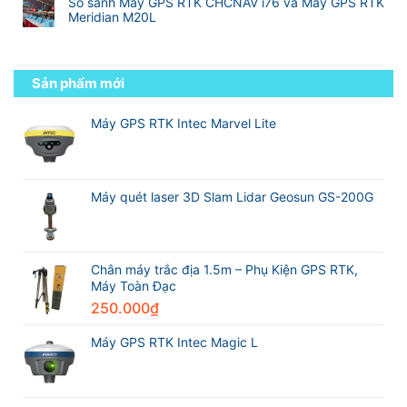
Danh
giới
So sánh Máy GPS RTK CHCNAV i76 và Máy GPS RTK
viên
bình
thống
sách
Meridian M20L
đến
luận
các
kỹ
Không
ở
hãng
sư
có
Việt
máy
trắc
bình
Nam
GPS
địa
luận
Sản phẩm mới
Survey
RTK
chuyên
ở
Technology
tốt
nghiệp
So
Partner
nhất
sánh
Máy GPS RTK Intec Marvel Lite
Excellence
thế
Máy
Award
giới
GPS
2026
trong
RTK
Leica
ngành
CHCNAV
Geosystems
trắc
i76
Máy quét laser 3D Slam Lidar Geosun GS-200G
địa
và
Máy
GPS
RTK
Meridian
Chân máy trắc địa 1.5m – Phụ Kiện GPS RTK,
M20L
Máy Toàn Đạc
250.000
₫
Máy GPS RTK Intec Magic L