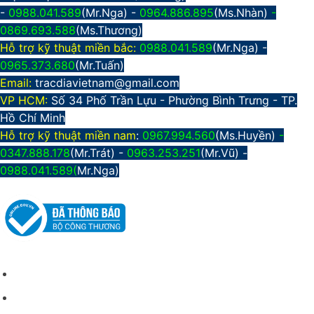
-
0988.041.589
(Mr.Nga) -
0964.886.895
(Ms.Nhàn)
-
0869.693.588
(Ms.Thương)
Hỗ trợ kỹ thuật miền bắc:
0988.041.589
(Mr.Nga)
-
0965.373.680
(Mr.Tuấn)
Email:
tracdiavietnam@gmail.com
VP HCM:
Số 34 Phố Trần Lựu - Phường Bình Trưng - TP.
Hồ Chí Minh
Hỗ trợ kỹ thuật miền nam
:
0967.994.560
(Ms.Huyền)
-
0347.888.178
(Mr.Trát) -
0963.253.251
(Mr.Vũ) -
0988.041.589(
Mr.Nga)
CHÍNH SÁCH CHUNG
Giới thiệu công ty
Điều kiện giao dịch chung