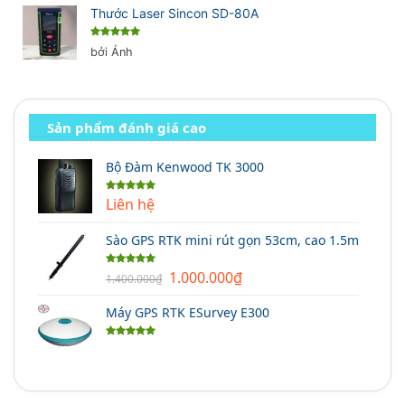
Thước Laser Sincon SD-80A
Được xếp
bởi Ánh
hạng
5
5
sao
Sản phẩm đánh giá cao
Bộ Đàm Kenwood TK 3000
Liên hệ
Được xếp
hạng
5.00
5 sao
Sào GPS RTK mini rút gọn 53cm, cao 1.5m
Giá
Giá
1.000.000
₫
Được xếp
1.400.000
₫
hạng
5.00
gốc
hiện
5 sao
Máy GPS RTK ESurvey E300
là:
tại
1.400.000₫.
là:
Được xếp
1.000.000₫.
hạng
5.00
5 sao