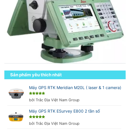
Sản phẩm yêu thích nhất
Máy GPS RTK Meridian M20L ( laser & 1 camera)
Được xếp
bởi Trắc Địa Việt Nam Group
hạng
5
5
sao
Máy GPS RTK ESurvey E800 2 tần số
Được xếp
bởi Trắc Địa Việt Nam Group
hạng
5
5
sao