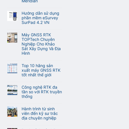
Meridian
ở
Không
Cập
có
nhật
Hướng dẫn sử dụng
bình
tính
phần mềm eSurvey
luận
năng
SurPad 4.2 VN
ở
tự
Không
Hướng
động
có
dẫn
Máy GNSS RTK
lấy
bình
sử
TOPTech Chuyên
nét
luận
dụng
Nghiệp Cho Khảo
khi
ở
phần
Sát Xây Dựng Và Địa
đo
Hướng
mềm
Hình
Laser
dẫn
M-
RTK
Không
sử
Survey
Meridian
có
dụng
Top 10 hãng sản
Meridian
M25
bình
phần
xuất máy GNSS RTK
và
luận
mềm
tốt nhất thế giới
M20L
ở
eSurvey
Không
(
Máy
SurPad
có
2
GNSS
Công nghệ RTK đa
4.2
bình
Camera)
RTK
tần so với RTK truyền
VN
luận
TOPTech
thống
ở
Chuyên
Không
Top
Nghiệp
có
10
Hành trình từ sinh
Cho
bình
hãng
viên đến kỹ sư trắc
Khảo
luận
sản
địa chuyên nghiệp
Sát
ở
xuất
Xây
Không
Công
máy
Dựng
có