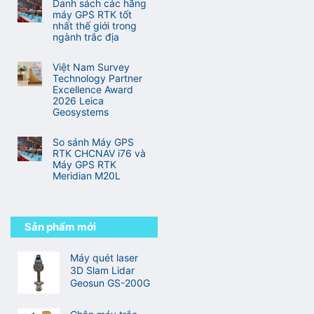
nghệ
Danh sách các hãng
GNSS
Và
bình
RTK
máy GPS RTK tốt
RTK
Địa
luận
đa
nhất thế giới trong
tốt
Hình
ở
tần
ngành trắc địa
nhất
Hành
so
thế
Không
trình
với
giới
có
từ
Việt Nam Survey
RTK
bình
sinh
Technology Partner
truyền
luận
viên
Excellence Award
thống
ở
đến
2026 Leica
Danh
kỹ
Geosystems
sách
sư
Không
các
trắc
có
hãng
So sánh Máy GPS
địa
bình
máy
RTK CHCNAV i76 và
chuyên
luận
GPS
Máy GPS RTK
nghiệp
ở
RTK
Meridian M20L
Việt
tốt
Không
Nam
nhất
có
Survey
thế
bình
Technology
giới
luận
Sản phẩm mới
Partner
trong
ở
Excellence
ngành
So
Award
trắc
sánh
Máy quét laser
2026
địa
Máy
3D Slam Lidar
Leica
GPS
Geosystems
Geosun GS-200G
RTK
CHCNAV
i76