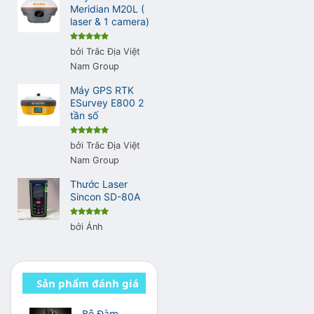
Meridian M20L (
laser & 1 camera)
Được xếp
bởi Trắc Địa Việt
hạng
5
5
sao
Nam Group
Máy GPS RTK
ESurvey E800 2
tần số
Được xếp
bởi Trắc Địa Việt
hạng
5
5
sao
Nam Group
Thước Laser
Sincon SD-80A
Được xếp
bởi Ánh
hạng
5
5
sao
Sản phẩm đánh giá
cao
Bộ Đàm