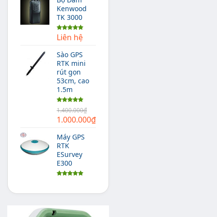
Kenwood
TK 3000
Liên hệ
Được xếp
hạng
5.00
5 sao
Sào GPS
RTK mini
rút gọn
53cm, cao
1.5m
Được xếp
1.400.000
₫
hạng
5.00
Giá
Giá
1.000.000
₫
5 sao
gốc
hiện
Máy GPS
là:
tại
RTK
1.400.000₫.
là:
ESurvey
1.000.000₫.
E300
Được xếp
hạng
5.00
5 sao