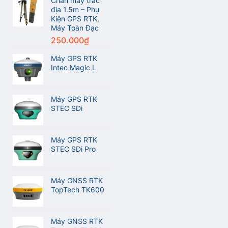
Chân máy trắc
và
địa 1.5m – Phụ
Máy
Kiện GPS RTK,
GPS
Máy Toàn Đạc
RTK
250.000
₫
Meridian
M20L
Máy GPS RTK
Intec Magic L
Máy GPS RTK
STEC SDi
Máy GPS RTK
STEC SDi Pro
Máy GNSS RTK
TopTech TK600
Máy GNSS RTK