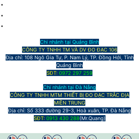
Hình thức vận chuyển và giao nhận
Phương thức thanh toán
Chính sách bảo mật thông tin
Chi nhánh tại Quảng Bình
CÔNG TY TNHH TM VÀ DV ĐO ĐẠC 106
Địa chỉ: 108 Ngô Gia Tự, P. Nam Lý, TP. Đồng Hới, Tỉnh
Quảng Bình
S
ĐT:
0972 297 259
Chi nhánh tại Đà Nẵng
CÔNG TY TNHH MTM THIẾT BỊ ĐO ĐẠC TRẮC ĐỊA
MIỀN TRUNG
Địa chỉ:
Số 333 đường 29-3, Hoà xuân, TP. Đà Nẵng
S
ĐT:
0913 430 288
(Mr.Quang)