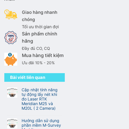
Giao hàng nhanh
chóng
Tối ưu thời gian đợi
Sản phẩm chính
hãng
Đầy đủ CO, CQ
Mua hàng tiết kiệm
Ưu đãi 10% - 20%
Bài viết liên quan
Cập nhật tính năng
tự động lấy nét khi
đo Laser RTK
Meridian M25 và
M20L ( 2 Camera)
Không
có
Hướng dẫn sử dụng
bình
phần mềm M-Survey
luận