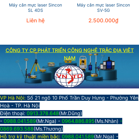
Máy cân mực laser Sincon
Máy cân mực laser Sincon
SL 4DS
SV-5G
Liên hệ
2.500.000
₫
CÔNG TY CP PHÁT TRIỂN CÔNG NGHỆ TRẮC ĐỊA VIỆT
NAM
VP Hà Nội:
Số 21 ngõ 10 Phố Trần Duy Hưng - Phường Yên
Hoà - TP. Hà Nội
Điện thoại:
0913.378.648
(Mr.Dũng)
-
0988.041.589
(Mr.Nga) -
0964.886.895
(Ms.Nhàn)
-
0869.693.588
(Ms.Thương)
Hỗ trợ kỹ thuật miền bắc:
0988.041.589
(Mr.Nga)
-