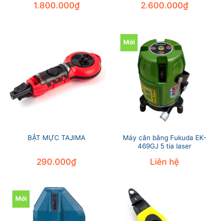
1.800.000
₫
2.600.000
₫
Mới
Máy cân bằng Fukuda EK-
BẬT MỰC TAJIMA
469GJ 5 tia laser
290.000
₫
Liên hệ
Mới