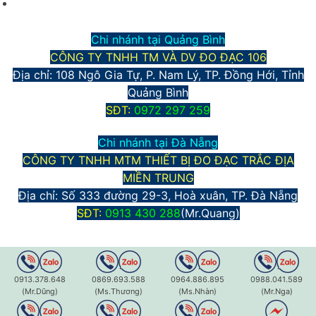
Chính sách bảo mật thông tin
Chi nhánh tại Quảng Bình
CÔNG TY TNHH TM VÀ DV ĐO ĐẠC 106
Địa chỉ: 108 Ngô Gia Tự, P. Nam Lý, TP. Đồng Hới, Tỉnh
Quảng Bình
S
ĐT:
0972 297 259
Chi nhánh tại Đà Nẵng
CÔNG TY TNHH MTM THIẾT BỊ ĐO ĐẠC TRẮC ĐỊA
MIỀN TRUNG
Địa chỉ:
Số 333 đường 29-3, Hoà xuân, TP. Đà Nẵng
S
ĐT:
0913 430 288
(Mr.Quang)
0913.378.648
0869.693.588
0964.886.895
0988.041.589
(Mr.Dũng)
(Ms.Thương)
(Ms.Nhàn)
(Mr.Nga)