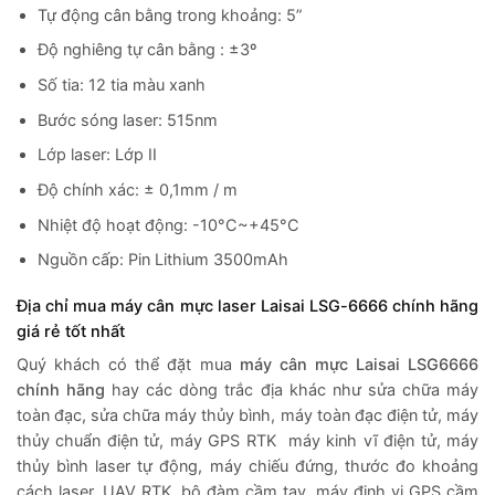
Tự động cân bằng trong khoảng: 5”
Độ nghiêng tự cân bằng : ±3º
Số tia: 12 tia màu xanh
Bước sóng laser: 515nm
Lớp laser: Lớp II
Độ chính xác: ± 0,1mm / m
Nhiệt độ hoạt động: -10°C~+45°C
Nguồn cấp: Pin Lithium 3500mAh
Địa chỉ mua
máy cân mực laser Laisai LSG-6666
chính hãng
giá rẻ tốt nhất
Quý khách có thể đặt mua
máy cân mực Laisai LSG6666
chính hãng
hay các dòng trắc địa khác như sửa chữa máy
toàn đạc, sửa chữa máy thủy bình, máy toàn đạc điện tử, máy
thủy chuẩn điện tử, máy GPS RTK máy kinh vĩ điện tử, máy
thủy bình laser tự động, máy chiếu đứng, thước đo khoảng
cách laser, UAV RTK, bộ đàm cầm tay, máy định vị GPS cầm