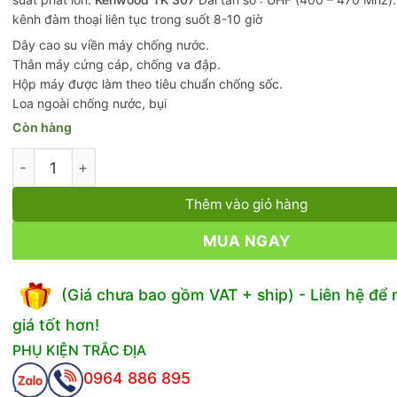
kênh đàm thoại liên tục trong suốt 8-10 giờ
Dây cao su viền máy chống nước.
Thân máy cứng cáp, chống va đập.
Hộp máy được làm theo tiêu chuẩn chống sốc.
Loa ngoài chống nước, bụi
Còn hàng
Máy bộ đàm Kenwood TK 307 số lượng
Thêm vào giỏ hàng
MUA NGAY
(Giá chưa bao gồm VAT + ship) - Liên hệ để
giá tốt hơn!
PHỤ KIỆN TRẮC ĐỊA
0964 886 895