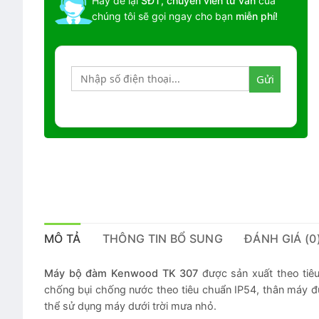
Hãy để lại
SĐT, chuyên viên tư vấn
của
chúng tôi sẽ gọi ngay cho bạn
miễn phí!
MÔ TẢ
THÔNG TIN BỔ SUNG
ĐÁNH GIÁ (0
Máy bộ đàm Kenwood TK 307
được sản xuất theo tiê
chống bụi chống nước theo tiêu chuẩn IP54, thân máy 
thể sử dụng máy dưới trời mưa nhỏ.