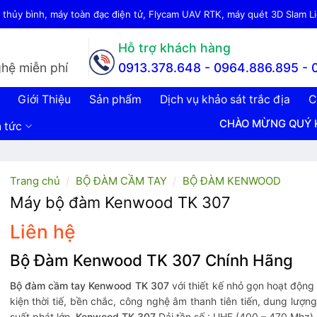
thủy bình, máy toàn đạc điện tử, Flycam UAV RTK, máy quét 3D Slam Lid
Hỗ trợ khách hàng
hệ miễn phí
0913.378.648 -
0964.886.895 - 
Giới Thiệu
Sản phẩm
Dịch vụ khảo sát trắc địa
C
CHÀO MỪNG QUÝ KHÁCH ĐẾN VỚ
n tức
Trang chủ
/
BỘ ĐÀM CẦM TAY
/
BỘ ĐÀM KENWOOD
Máy bộ đàm Kenwood TK 307
Liên hệ
Bộ Đàm Kenwood TK 307 Chính Hãng
Bộ đàm cầm tay Kenwood TK 307
với thiết kế nhỏ gọn hoạt động
kiện thời tiế, bền chắc, công nghệ âm thanh tiên tiến, dung lượn
suất phát lớn.
Kenwood TK 307
Dải tần số : UHF (400 – 470 Mhz).