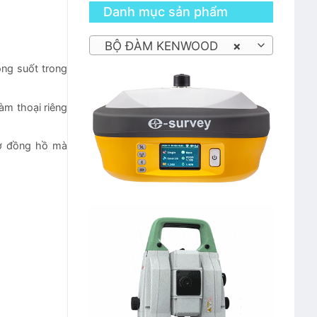
Danh mục sản phẩm
BỘ ĐÀM KENWOOD
×
ông suốt trong
àm thoại riêng
iờ đồng hồ mà