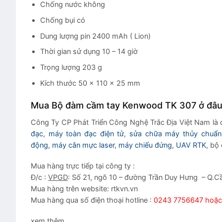
Chống nước không
Chống bụi có
Dung lượng pin 2400 mAh ( Lion)
Thời gian sử dụng 10 – 14 giờ
Trọng lượng 203 g
Kích thước 50 x 110 x 25 mm
Mua Bộ đàm cầm tay Kenwood TK 307 ở đâ
Công Ty CP Phát Triển Công Nghệ Trắc Địa Việt Nam là 
đạc
,
máy toàn đạc điện tử
,
sửa chữa máy thủy chuẩn
động
,
máy cân mực laser
,
máy chiếu đứng
,
UAV RTK
, bộ
Mua hàng trực tiếp tại công ty :
Đ/c :
VPGD
: Số 21, ngõ 10 – đường Trần Duy Hưng – Q.C
Mua hàng trên website: rtkvn.vn
Mua hàng qua số điện thoại hotline :
0243 7756647 hoặc 
xem thêm