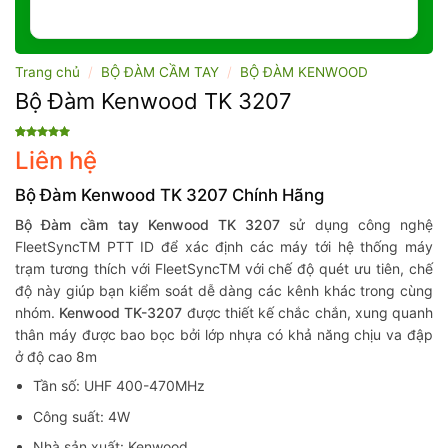
Trang chủ
/
BỘ ĐÀM CẦM TAY
/
BỘ ĐÀM KENWOOD
Bộ Đàm Kenwood TK 3207
5
1
trên 5
Liên hệ
dựa trên
đánh giá
Bộ Đàm Kenwood TK 3207 Chính Hãng
Bộ Đàm cầm tay Kenwood TK 3207
sử dụng công nghệ
FleetSyncTM PTT ID để xác định các máy tới hệ thống máy
trạm tương thích với FleetSyncTM với chế độ quét ưu tiên, chế
độ này giúp bạn kiểm soát dễ dàng các kênh khác trong cùng
nhóm.
Kenwood TK-3207
được thiết kế chắc chắn, xung quanh
thân máy được bao bọc bởi lớp nhựa có khả năng chịu va đập
ở độ cao 8m
Tần số: UHF 400-470MHz
Công suất: 4W
Nhà sản xuất: Kenwood