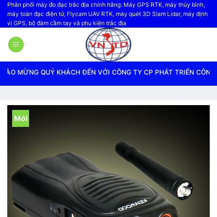
Bỏ
Phân phối máy đo đạc trắc địa chính hãng: Máy GPS RTK, máy thủy bình,
máy toàn đạc điện tử, Flycam UAV RTK, máy quét 3D Slam Lidar, máy định
qua
vị GPS, bộ đàm cầm tay và phụ kiện trắc địa
nội
dung
G QUÝ KHÁCH ĐẾN VỚI CÔNG TY CP PHÁT TRIỂN CÔNG NGHỆ TR
Mới