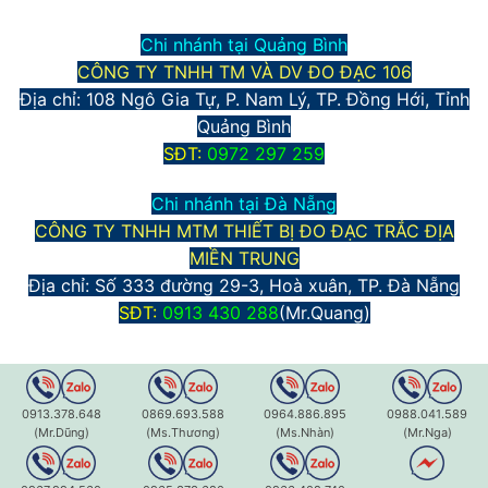
Chi nhánh tại Quảng Bình
CÔNG TY TNHH TM VÀ DV ĐO ĐẠC 106
Địa chỉ: 108 Ngô Gia Tự, P. Nam Lý, TP. Đồng Hới, Tỉnh
Quảng Bình
S
ĐT:
0972 297 259
Chi nhánh tại Đà Nẵng
CÔNG TY TNHH MTM THIẾT BỊ ĐO ĐẠC TRẮC ĐỊA
MIỀN TRUNG
Địa chỉ:
Số 333 đường 29-3, Hoà xuân, TP. Đà Nẵng
S
ĐT:
0913 430 288
(Mr.Quang)
0913.378.648
0869.693.588
0964.886.895
0988.041.589
(Mr.Dũng)
(Ms.Thương)
(Ms.Nhàn)
(Mr.Nga)
i Máy trắc địa: Máy toàn đạc, máy thủy bình điện tử, máy định 