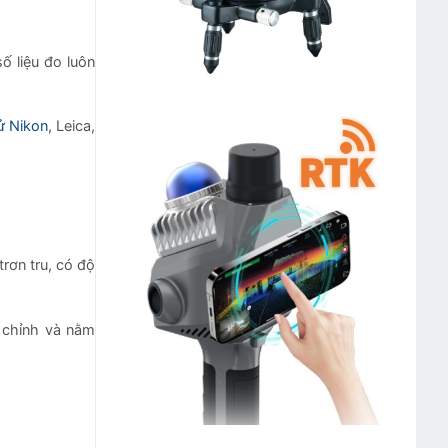
ố liệu đo luôn
ử Nikon
, Leica,
rơn tru, có độ
 chỉnh và nằm