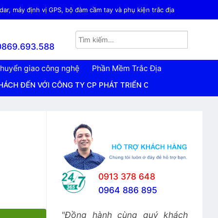
ar, máy định vị GPS, bộ đàm cầm tay và phụ kiện trắc địa
0869.693.588
huyển giao công nghệ
Phần Mềm Trắc Địa
I CÔNG TY CP PHÁT TRIỂN CÔNG NGHỆ TRẮC ĐỊA VIỆT NAM
0913 378 648
0964 886 895
"Đồng hành cùng quý khách