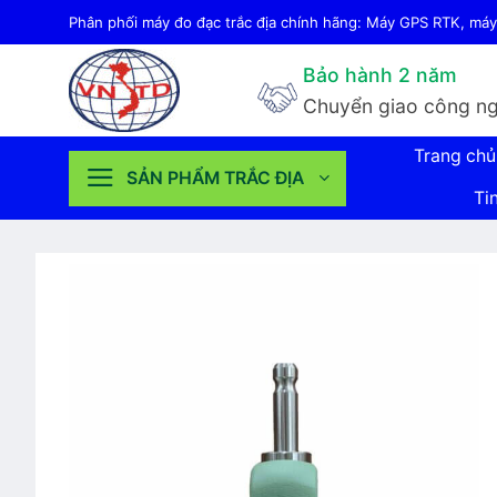
Bỏ
Phân phối máy đo đạc trắc địa chính hãng: Máy GPS RTK, máy 
qua
Bảo hành 2 năm
nội
Chuyển giao công ng
dung
Trang chủ
SẢN PHẨM TRẮC ĐỊA
Ti