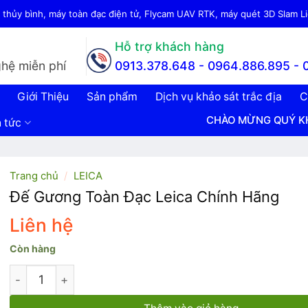
thủy bình, máy toàn đạc điện tử, Flycam UAV RTK, máy quét 3D Slam Lid
Hỗ trợ khách hàng
hệ miễn phí
0913.378.648 -
0964.886.895 - 
Giới Thiệu
Sản phẩm
Dịch vụ khảo sát trắc địa
C
CHÀO MỪNG QUÝ KHÁCH ĐẾN VỚ
n tức
Trang chủ
/
LEICA
Đế Gương Toàn Đạc Leica Chính Hãng
Liên hệ
Còn hàng
Đế Gương Toàn Đạc Leica Chính Hãng số lượng