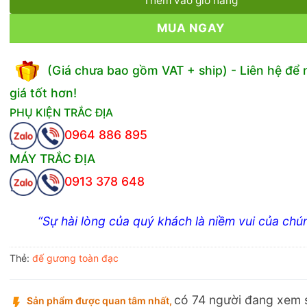
Thêm vào giỏ hàng
MUA NGAY
(Giá chưa bao gồm VAT + ship) - Liên hệ để
giá tốt hơn!
PHỤ KIỆN TRẮC ĐỊA
0964 886 895
MÁY TRẮC ĐỊA
0913 378 648
“Sự hài lòng của quý khách là niềm vui của chún
Thẻ:
đế gương toàn đạc
có 74 người đang xem
Sản phẩm được quan tâm nhất,