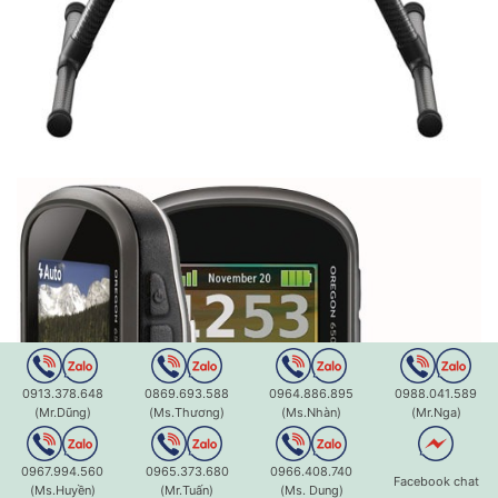
0913.378.648
0869.693.588
0964.886.895
0988.041.589
(Mr.Dũng)
(Ms.Thương)
(Ms.Nhàn)
(Mr.Nga)
0967.994.560
0965.373.680
0966.408.740
Facebook chat
(Ms.Huyền)
(Mr.Tuấn)
(Ms. Dung)