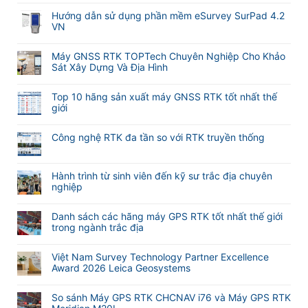
có
ở
bình
Hướng dẫn sử dụng phần mềm eSurvey SurPad 4.2
Cập
luận
VN
nhật
ở
tính
Không
Hướng
năng
có
Máy GNSS RTK TOPTech Chuyên Nghiệp Cho Khảo
dẫn
tự
bình
Sát Xây Dựng Và Địa Hình
sử
động
luận
dụng
Không
lấy
ở
phần
có
nét
Hướng
Top 10 hãng sản xuất máy GNSS RTK tốt nhất thế
mềm
bình
khi
dẫn
giới
M-
luận
đo
sử
Không
Survey
ở
Laser
dụng
có
Meridian
Máy
RTK
Công nghệ RTK đa tần so với RTK truyền thống
phần
bình
GNSS
Meridian
mềm
Không
luận
RTK
M25
eSurvey
có
ở
TOPTech
và
SurPad
bình
Hành trình từ sinh viên đến kỹ sư trắc địa chuyên
Top
Chuyên
M20L
4.2
luận
nghiệp
10
Nghiệp
(
VN
ở
hãng
Không
Cho
2
Công
sản
có
Khảo
Camera)
Danh sách các hãng máy GPS RTK tốt nhất thế giới
nghệ
xuất
bình
Sát
trong ngành trắc địa
RTK
máy
luận
Xây
đa
Không
GNSS
ở
Dựng
tần
có
RTK
Hành
Và
Việt Nam Survey Technology Partner Excellence
so
bình
tốt
trình
Địa
Award 2026 Leica Geosystems
với
luận
nhất
từ
Hình
Không
RTK
ở
thế
sinh
có
truyền
Danh
giới
So sánh Máy GPS RTK CHCNAV i76 và Máy GPS RTK
viên
bình
thống
sách