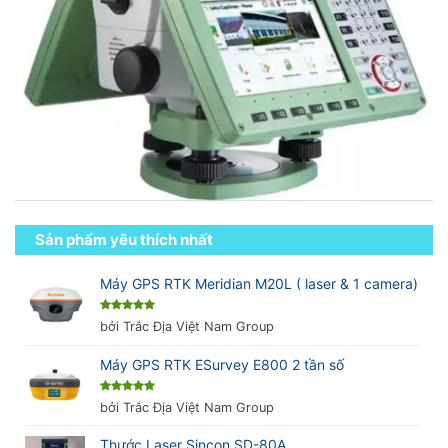
Sản phẩm yêu thích nhất
Máy GPS RTK Meridian M20L ( laser & 1 camera)
Được xếp
bởi Trắc Địa Việt Nam Group
hạng
5
5
sao
Máy GPS RTK ESurvey E800 2 tần số
Được xếp
bởi Trắc Địa Việt Nam Group
hạng
5
5
sao
Thước Laser Sincon SD-80A