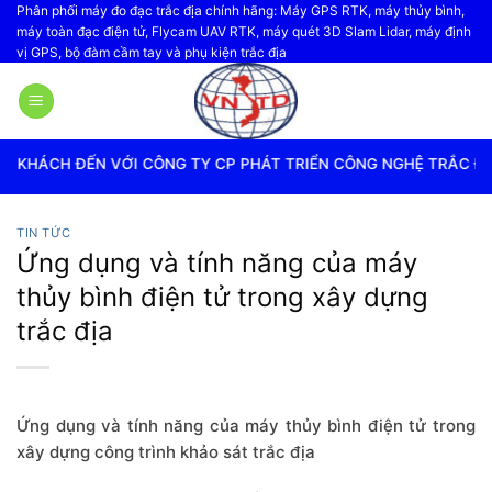
Bỏ
Phân phối máy đo đạc trắc địa chính hãng: Máy GPS RTK, máy thủy bình,
máy toàn đạc điện tử, Flycam UAV RTK, máy quét 3D Slam Lidar, máy định
qua
vị GPS, bộ đàm cầm tay và phụ kiện trắc địa
nội
dung
I CÔNG TY CP PHÁT TRIỂN CÔNG NGHỆ TRẮC ĐỊA VIỆT NAM
TIN TỨC
Ứng dụng và tính năng của máy
thủy bình điện tử trong xây dựng
trắc địa
Ứng dụng và tính năng của máy thủy bình điện tử trong
xây dựng công trình khảo sát trắc địa