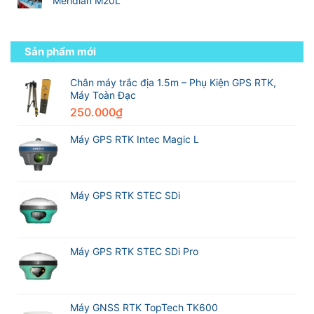
Meridian M20L
đến
luận
các
kỹ
Không
ở
hãng
sư
có
Việt
máy
trắc
bình
Nam
GPS
địa
luận
Sản phẩm mới
Survey
RTK
chuyên
ở
Technology
tốt
nghiệp
So
Partner
nhất
sánh
Chân máy trắc địa 1.5m – Phụ Kiện GPS RTK,
Excellence
thế
Máy
Máy Toàn Đạc
Award
giới
GPS
2026
trong
250.000
₫
RTK
Leica
ngành
CHCNAV
Geosystems
trắc
i76
Máy GPS RTK Intec Magic L
địa
và
Máy
GPS
RTK
Meridian
Máy GPS RTK STEC SDi
M20L
Máy GPS RTK STEC SDi Pro
Máy GNSS RTK TopTech TK600