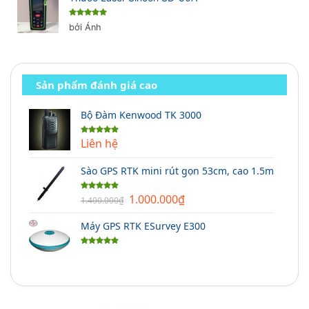
Được xếp
bởi Ánh
hạng
5
5
sao
Sản phẩm đánh giá cao
Bộ Đàm Kenwood TK 3000
Liên hệ
Được xếp
hạng
5.00
5 sao
Sào GPS RTK mini rút gọn 53cm, cao 1.5m
Giá
Giá
1.000.000
₫
Được xếp
1.400.000
₫
hạng
5.00
gốc
hiện
5 sao
Máy GPS RTK ESurvey E300
là:
tại
1.400.000₫.
là:
Được xếp
1.000.000₫.
hạng
5.00
5 sao