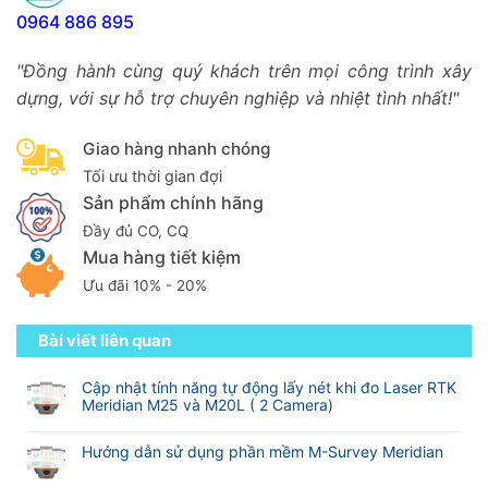
0964 886 895
"Đồng hành cùng quý khách trên mọi công trình xây
dựng, với sự hỗ trợ chuyên nghiệp và nhiệt tình nhất!"
Giao hàng nhanh chóng
Tối ưu thời gian đợi
Sản phẩm chính hãng
Đầy đủ CO, CQ
Mua hàng tiết kiệm
Ưu đãi 10% - 20%
Bài viết liên quan
Cập nhật tính năng tự động lấy nét khi đo Laser RTK
Meridian M25 và M20L ( 2 Camera)
Không
có
Hướng dẫn sử dụng phần mềm M-Survey Meridian
bình
Không
luận