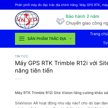
Bỏ
Phân phối máy đo đạc trắc địa chính hãng: Máy GPS RTK, máy 
qua
Bảo hành 2 năm
nội
Chuyển giao công ng
dung
Trang chủ
SẢN PHẨM TRẮC ĐỊA
Ti
TIN TỨC
Máy GPS RTK Trimble R12i với Site
năng tiên tiến
Máy RTK Trimble R12i Site Vision tăng cường khảo sá
SiteVision AR hoạt động như vậy nào? cho dù bạn đang 