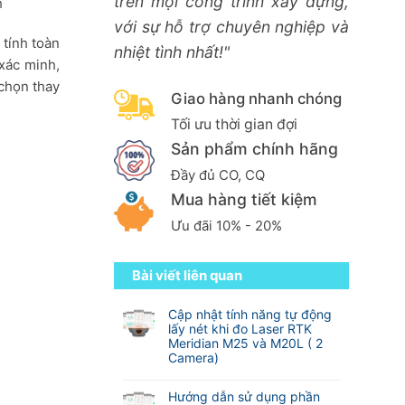
trên mọi công trình xây dựng,
h
với sự hỗ trợ chuyên nghiệp và
 tính toàn
nhiệt tình nhất!"
 xác minh,
 chọn thay
Giao hàng nhanh chóng
Tối ưu thời gian đợi
Sản phẩm chính hãng
Đầy đủ CO, CQ
Mua hàng tiết kiệm
Ưu đãi 10% - 20%
Bài viết liên quan
Cập nhật tính năng tự động
lấy nét khi đo Laser RTK
Meridian M25 và M20L ( 2
Camera)
Không
có
Hướng dẫn sử dụng phần