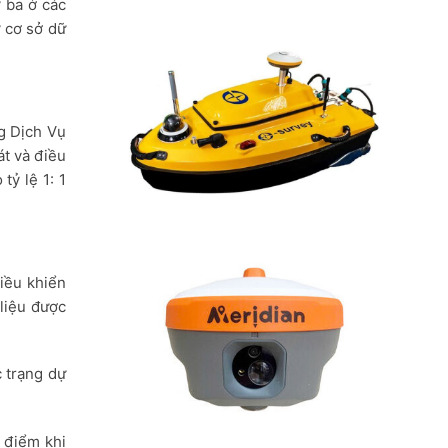
ứ ba ở các
 cơ sở dữ
g Dịch Vụ
át và điều
tỷ lệ 1: 1
iều khiển
liệu được
c trạng dự
t điểm khi