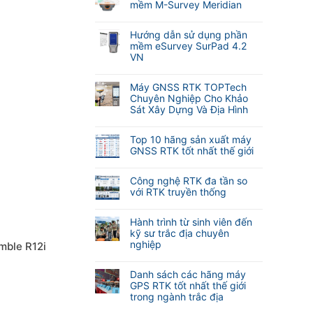
bình
mềm M-Survey Meridian
luận
Không
ở
có
Cập
Hướng dẫn sử dụng phần
bình
nhật
mềm eSurvey SurPad 4.2
luận
tính
VN
ở
năng
Không
Hướng
tự
có
dẫn
Máy GNSS RTK TOPTech
động
bình
sử
Chuyên Nghiệp Cho Khảo
lấy
luận
dụng
Sát Xây Dựng Và Địa Hình
nét
ở
phần
khi
Không
Hướng
mềm
đo
có
dẫn
Top 10 hãng sản xuất máy
M-
Laser
bình
sử
GNSS RTK tốt nhất thế giới
Survey
RTK
luận
dụng
Meridian
Không
Meridian
ở
phần
có
M25
Máy
Công nghệ RTK đa tần so
mềm
bình
và
GNSS
với RTK truyền thống
eSurvey
luận
M20L
RTK
SurPad
Không
ở
(
TOPTech
4.2
có
Top
Hành trình từ sinh viên đến
2
Chuyên
VN
bình
10
kỹ sư trắc địa chuyên
Camera)
Nghiệp
luận
hãng
nghiệp
mble R12i
Cho
ở
sản
Khảo
Không
Công
xuất
Sát
có
nghệ
Danh sách các hãng máy
máy
Xây
bình
RTK
GPS RTK tốt nhất thế giới
GNSS
Dựng
luận
đa
trong ngành trắc địa
RTK
Và
ở
tần
tốt
Không