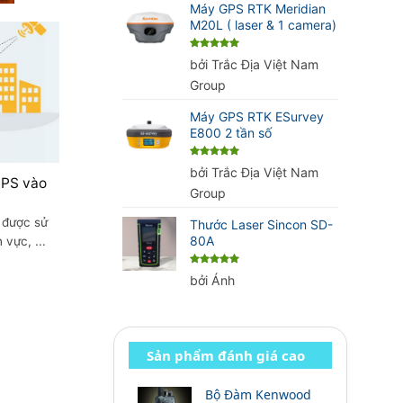
Máy GPS RTK Meridian
M20L ( laser & 1 camera)
Được xếp
bởi Trắc Địa Việt Nam
hạng
5
5
sao
Group
Máy GPS RTK ESurvey
E800 2 tần số
Được xếp
bởi Trắc Địa Việt Nam
hạng
5
5
GPS vào
sao
Group
 được sử
Thước Laser Sincon SD-
80A
vực, ...
Được xếp
bởi Ánh
hạng
5
5
sao
Sản phẩm đánh giá cao
Bộ Đàm Kenwood