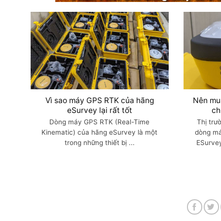
Vì sao máy GPS RTK của hãng
Nên mu
eSurvey lại rất tốt
ch
Dòng máy GPS RTK (Real-Time
Thị trư
Kinematic) của hãng eSurvey là một
dòng má
trong những thiết bị ...
ESurvey