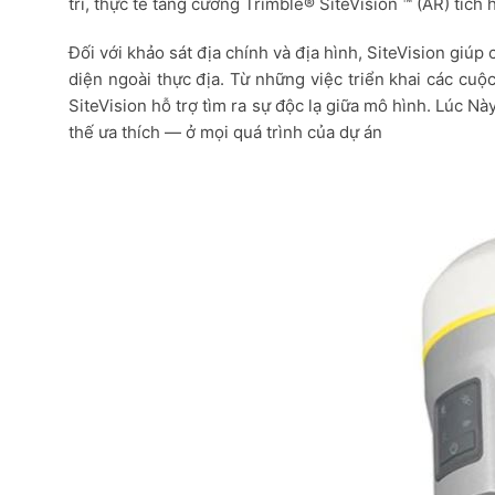
trí, thực tế tăng cường Trimble® SiteVision ™ (AR) tíc
Đối với khảo sát địa chính và địa hình, SiteVision giúp
diện ngoài thực địa. Từ những việc triển khai các cuộ
SiteVision hỗ trợ tìm ra sự độc lạ giữa mô hình. Lúc N
thế ưa thích — ở mọi quá trình của dự án