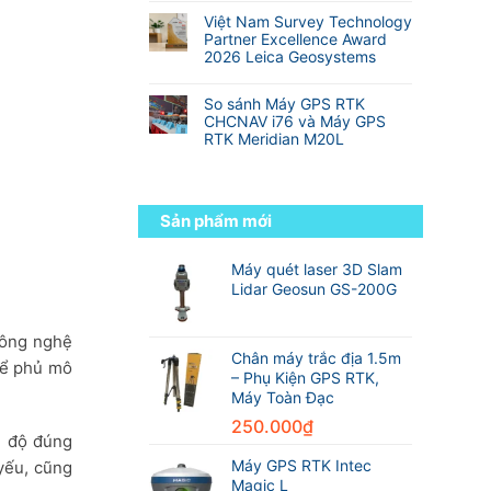
Địa
Hành
so
nhất
có
Hình
trình
Việt Nam Survey Technology
với
thế
bình
từ
Partner Excellence Award
RTK
giới
luận
sinh
2026 Leica Geosystems
truyền
ở
viên
thống
Không
Danh
đến
có
sách
So sánh Máy GPS RTK
kỹ
bình
các
CHCNAV i76 và Máy GPS
sư
luận
hãng
RTK Meridian M20L
trắc
ở
máy
địa
Không
Việt
GPS
chuyên
có
Nam
RTK
nghiệp
bình
Survey
tốt
luận
Technology
Sản phẩm mới
nhất
ở
Partner
thế
So
Excellence
giới
sánh
Máy quét laser 3D Slam
Award
trong
Máy
2026
Lidar Geosun GS-200G
ngành
GPS
Leica
trắc
RTK
Geosystems
địa
CHCNAV
ông nghệ
i76
Chân máy trắc địa 1.5m
để phủ mô
và
– Phụ Kiện GPS RTK,
Máy
Máy Toàn Đạc
GPS
RTK
250.000
₫
i độ đúng
Meridian
M20L
Máy GPS RTK Intec
yếu, cũng
Magic L