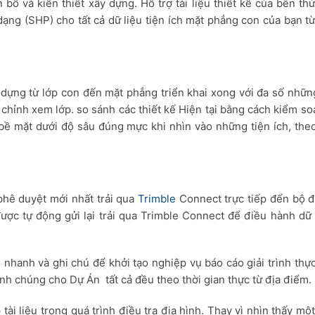
ổ và kiến thiết xây dựng. Hỗ trợ tài liệu thiết kế của bên th
g (SHP) cho tất cả dữ liệu tiện ích mặt phẳng con của bạn từ
 dựng từ lớp con đến mặt phẳng triển khai xong với đa số nhữn
chỉnh xem lớp. so sánh các thiết kế Hiện tại bằng cách kiểm so
bề mặt dưới độ sâu đúng mực khi nhìn vào những tiện ích, theo 
phê duyệt mới nhất trải qua
Trimble
Connect trực tiếp đến bộ đ
ược tự động gửi lại trải qua Trimble Connect để điều hành dữ 
 nhanh và ghi chú để khởi tạo nghiệp vụ báo cáo giải trình thự
định chúng cho Dự Án tất cả đều theo thời gian thực từ địa điểm.
i liệu trong quá trình điều tra địa hình. Thay vì nhìn thấy mộ