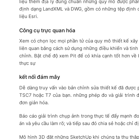
liệu thêm địa lý đúng chuẩn những quy mô được phân b
định dạng LandXML và DWG, gồm có những tệp định dạn
liệu Esri.
Công cụ trực quan hóa
Xem có chọn lọc mọi phần tử của quy mô thiết kế xây
liên quan bằng cách sử dụng những điều khiển và tinh 
chỉnh. Bật chế độ xem Pit để có khía cạnh tốt hơn về 
thực sự
kết nối đám mây
Dễ dàng truy vấn vào bản chỉnh sửa thiết kế đã được 
TSC7 hoặc T7 của bạn. những phép đo và giải trình đ
đơn giản hóa.
Báo cáo giải trình chụp ảnh trong thực tế đẩy mạnh đo
án và yêu cầu làm rõ; và tiếp sau đó chia sẻ hoặc chỉ 
Mô hình 3D đặt những SketchUp khi chúng ta thu thập tà