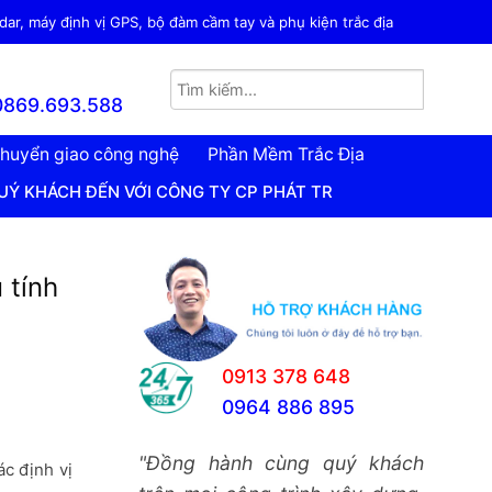
ar, máy định vị GPS, bộ đàm cầm tay và phụ kiện trắc địa
0869.693.588
huyển giao công nghệ
Phần Mềm Trắc Địa
N VỚI CÔNG TY CP PHÁT TRIỂN CÔNG NGHỆ TRẮC ĐỊA VIỆ
 tính
0913 378 648
0964 886 895
"Đồng hành cùng quý khách
ác định vị