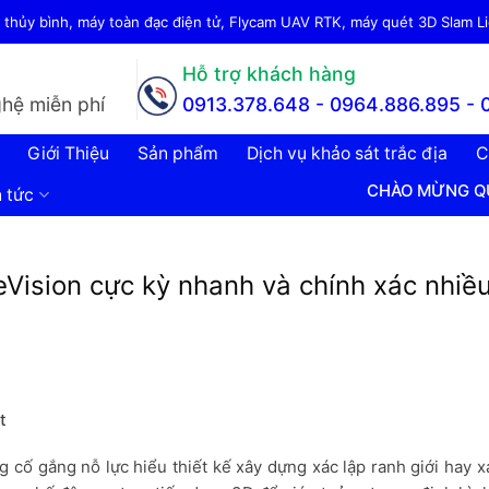
thủy bình, máy toàn đạc điện tử, Flycam UAV RTK, máy quét 3D Slam Lid
Hỗ trợ khách hàng
hệ miễn phí
0913.378.648 -
0964.886.895 - 
Giới Thiệu
Sản phẩm
Dịch vụ khảo sát trắc địa
C
CHÀO MỪNG QUÝ KHÁCH ĐẾ
n tức
Vision cực kỳ nhanh và chính xác nhiều
t
cố gắng nỗ lực hiểu thiết kế xây dựng xác lập ranh giới hay x