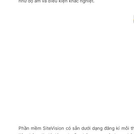
như độ ẩm và điều kiện khắc nghiệt.
Phần mềm SiteVision có sẵn dưới dạng đăng kí mỗi th