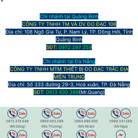
Chính sách bảo mật thông tin
Chi nhánh tại Quảng Bình
CÔNG TY TNHH TM VÀ DV ĐO ĐẠC 106
Địa chỉ: 108 Ngô Gia Tự, P. Nam Lý, TP. Đồng Hới, Tỉnh
Quảng Bình
S
ĐT:
0972 297 259
Chi nhánh tại Đà Nẵng
CÔNG TY TNHH MTM THIẾT BỊ ĐO ĐẠC TRẮC ĐỊA
MIỀN TRUNG
Địa chỉ:
Số 333 đường 29-3, Hoà xuân, TP. Đà Nẵng
S
ĐT:
0913 430 288
(Mr.Quang)
0913.378.648
0869.693.588
0964.886.895
0988.041.589
(Mr.Dũng)
(Ms.Thương)
(Ms.Nhàn)
(Mr.Nga)