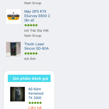
sao
Nam Group
Máy GPS RTK
ESurvey E800 2
tần số
Được xếp
bởi Trắc Địa Việt
hạng
5
5
sao
Nam Group
Thước Laser
Sincon SD-80A
Được xếp
bởi Ánh
hạng
5
5
sao
Sản phẩm đánh giá
cao
Bộ Đàm
Kenwood
TK 3000
Liên hệ
Được xếp