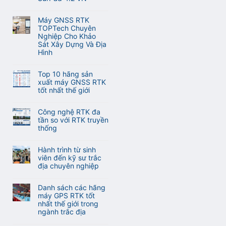
ở
tự
Không
Hướng
động
có
dẫn
Máy GNSS RTK
lấy
bình
sử
TOPTech Chuyên
nét
luận
dụng
Nghiệp Cho Khảo
khi
ở
phần
Sát Xây Dựng Và Địa
đo
Hướng
mềm
Hình
Laser
dẫn
M-
RTK
Không
sử
Survey
Meridian
có
dụng
Top 10 hãng sản
Meridian
M25
bình
phần
xuất máy GNSS RTK
và
luận
mềm
tốt nhất thế giới
M20L
ở
eSurvey
Không
(
Máy
SurPad
có
2
GNSS
Công nghệ RTK đa
4.2
bình
Camera)
RTK
tần so với RTK truyền
VN
luận
TOPTech
thống
ở
Chuyên
Không
Top
Nghiệp
có
10
Hành trình từ sinh
Cho
bình
hãng
viên đến kỹ sư trắc
Khảo
luận
sản
địa chuyên nghiệp
Sát
ở
xuất
Xây
Không
Công
máy
Dựng
có
nghệ
Danh sách các hãng
GNSS
Và
bình
RTK
máy GPS RTK tốt
RTK
Địa
luận
đa
nhất thế giới trong
tốt
Hình
ở
tần
ngành trắc địa
nhất
Hành
so
thế
Không
trình