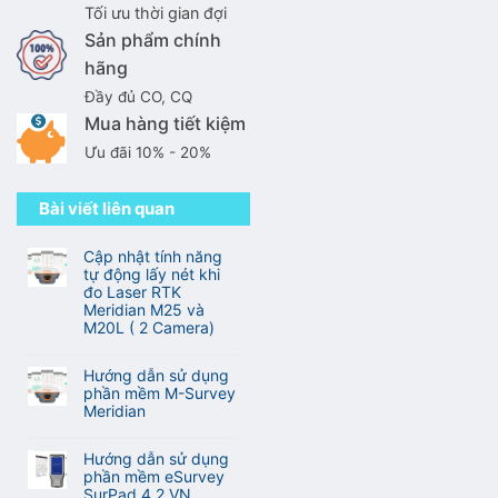
Tối ưu thời gian đợi
Sản phẩm chính
hãng
Đầy đủ CO, CQ
Mua hàng tiết kiệm
Ưu đãi 10% - 20%
Bài viết liên quan
Cập nhật tính năng
tự động lấy nét khi
đo Laser RTK
Meridian M25 và
M20L ( 2 Camera)
Không
có
Hướng dẫn sử dụng
bình
phần mềm M-Survey
luận
Meridian
ở
Không
Cập
có
nhật
Hướng dẫn sử dụng
bình
tính
phần mềm eSurvey
luận
năng
SurPad 4.2 VN