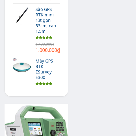
hạng
5.00
5 sao
Sào GPS
RTK mini
rút gọn
53cm, cao
1.5m
Được xếp
1.400.000
₫
hạng
5.00
Giá
Giá
1.000.000
₫
5 sao
gốc
hiện
Máy GPS
là:
tại
RTK
1.400.000₫.
là:
ESurvey
1.000.000₫.
E300
Được xếp
hạng
5.00
5 sao