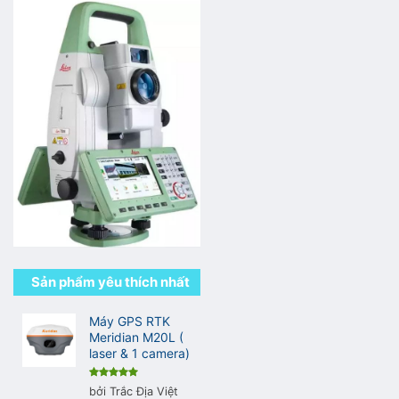
Sản phẩm yêu thích nhất
Máy GPS RTK
Meridian M20L (
laser & 1 camera)
Được xếp
bởi Trắc Địa Việt
hạng
5
5