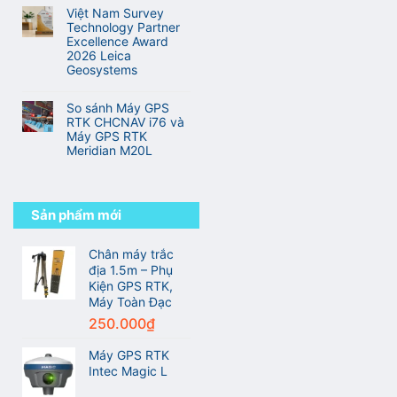
với
giới
có
từ
Việt Nam Survey
RTK
bình
sinh
Technology Partner
truyền
luận
viên
Excellence Award
thống
ở
đến
2026 Leica
Danh
kỹ
Geosystems
sách
sư
Không
các
trắc
có
hãng
So sánh Máy GPS
địa
bình
máy
RTK CHCNAV i76 và
chuyên
luận
GPS
Máy GPS RTK
nghiệp
ở
RTK
Meridian M20L
Việt
tốt
Không
Nam
nhất
có
Survey
thế
bình
Technology
giới
luận
Sản phẩm mới
Partner
trong
ở
Excellence
ngành
So
Award
trắc
sánh
Chân máy trắc
2026
địa
Máy
địa 1.5m – Phụ
Leica
GPS
Geosystems
Kiện GPS RTK,
RTK
Máy Toàn Đạc
CHCNAV
250.000
₫
i76
và
Máy
Máy GPS RTK
GPS
Intec Magic L
RTK
Meridian