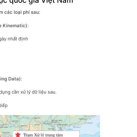
ục quốc gia
Việt Nam
 các loại phí sau:
me Kinematic)
:
gày nhất định
sing Data)
:
ụng cần xử lý dữ liệu sau.
tiếp