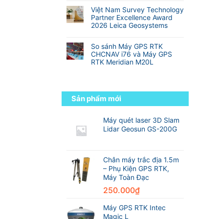
Địa
Hành
so
nhất
có
Hình
trình
Việt Nam Survey Technology
với
thế
bình
từ
Partner Excellence Award
RTK
giới
luận
sinh
2026 Leica Geosystems
truyền
ở
viên
thống
Không
Danh
đến
có
sách
So sánh Máy GPS RTK
kỹ
bình
các
CHCNAV i76 và Máy GPS
sư
luận
hãng
RTK Meridian M20L
trắc
ở
máy
địa
Không
Việt
GPS
chuyên
có
Nam
RTK
nghiệp
bình
Survey
tốt
luận
Technology
Sản phẩm mới
nhất
ở
Partner
thế
So
Excellence
giới
sánh
Máy quét laser 3D Slam
Award
trong
Máy
2026
Lidar Geosun GS-200G
ngành
GPS
Leica
trắc
RTK
Geosystems
địa
CHCNAV
i76
Chân máy trắc địa 1.5m
và
– Phụ Kiện GPS RTK,
Máy
Máy Toàn Đạc
GPS
RTK
250.000
₫
Meridian
M20L
Máy GPS RTK Intec
Magic L