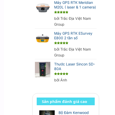
Máy GPS RTK Meridian
M20L ( laser & 1 camera)
Được xếp
bởi Trắc Địa Việt Nam
hạng
5
5
sao
Group
Máy GPS RTK ESurvey
E800 2 tần số
Được xếp
bởi Trắc Địa Việt Nam
hạng
5
5
sao
Group
Thước Laser Sincon SD-
80A
Được xếp
bởi Ánh
hạng
5
5
sao
Sản phẩm đánh giá cao
Bộ Đàm Kenwood