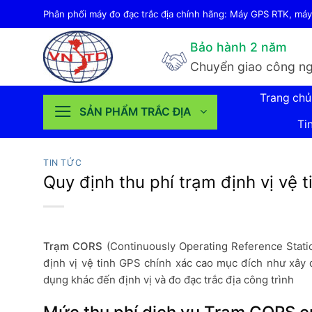
Bỏ
Phân phối máy đo đạc trắc địa chính hãng: Máy GPS RTK, máy 
qua
Bảo hành 2 năm
nội
Chuyển giao công ng
dung
Trang chủ
SẢN PHẨM TRẮC ĐỊA
Ti
TIN TỨC
Quy định thu phí trạm định vị vệ 
Trạm CORS
(Continuously Operating Reference Stati
định vị vệ tinh GPS chính xác cao mục đích như xây d
dụng khác đến định vị và đo đạc trắc địa công trình