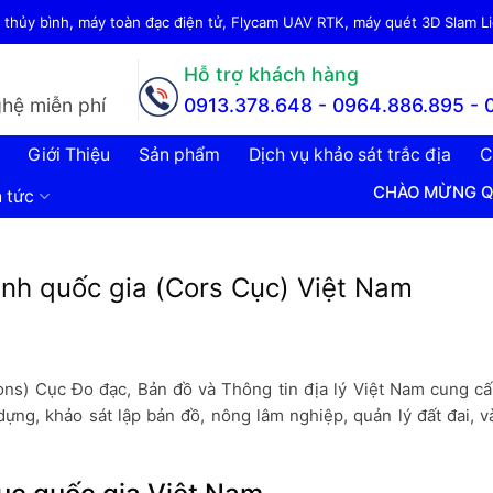
thủy bình, máy toàn đạc điện tử, Flycam UAV RTK, máy quét 3D Slam Lid
Hỗ trợ khách hàng
hệ miễn phí
0913.378.648 -
0964.886.895 - 
Giới Thiệu
Sản phẩm
Dịch vụ khảo sát trắc địa
C
CHÀO MỪNG QUÝ KHÁCH ĐẾ
n tức
tinh quốc gia (Cors Cục) Việt Nam
ons) Cục Đo đạc, Bản đồ và Thông tin địa lý Việt Nam cung cấ
ựng, khảo sát lập bản đồ, nông lâm nghiệp, quản lý đất đai, v