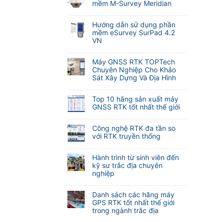
bình
mềm M-Survey Meridian
luận
Không
ở
có
Cập
Hướng dẫn sử dụng phần
bình
nhật
mềm eSurvey SurPad 4.2
luận
tính
VN
ở
năng
Không
Hướng
tự
có
dẫn
Máy GNSS RTK TOPTech
động
bình
sử
Chuyên Nghiệp Cho Khảo
lấy
luận
dụng
Sát Xây Dựng Và Địa Hình
nét
ở
phần
khi
Không
Hướng
mềm
đo
có
dẫn
Top 10 hãng sản xuất máy
M-
Laser
bình
sử
GNSS RTK tốt nhất thế giới
Survey
RTK
luận
dụng
Meridian
Không
Meridian
ở
phần
có
M25
Máy
Công nghệ RTK đa tần so
mềm
bình
và
GNSS
với RTK truyền thống
eSurvey
luận
M20L
RTK
SurPad
Không
ở
(
TOPTech
4.2
có
Top
Hành trình từ sinh viên đến
2
Chuyên
VN
bình
10
kỹ sư trắc địa chuyên
Camera)
Nghiệp
luận
hãng
nghiệp
Cho
ở
sản
Khảo
Không
Công
xuất
Sát
có
nghệ
Danh sách các hãng máy
máy
Xây
bình
RTK
GPS RTK tốt nhất thế giới
GNSS
Dựng
luận
đa
trong ngành trắc địa
RTK
Và
ở
tần
tốt
Không