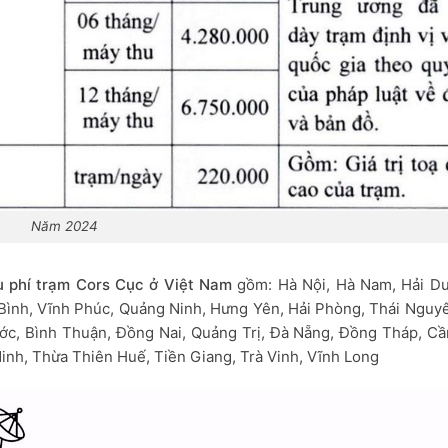
Năm 2024
u phí trạm Cors Cục ở Việt Nam
gồm: Hà Nội, Hà Nam, Hải D
i Bình, Vĩnh Phúc, Quảng Ninh, Hưng Yên, Hải Phòng, Thái Nguy
ớc, Bình Thuận, Đồng Nai, Quảng Trị, Đà Nẵng, Đồng Tháp, Cầ
inh, Thừa Thiên Huế, Tiền Giang, Trà Vinh, Vĩnh Long