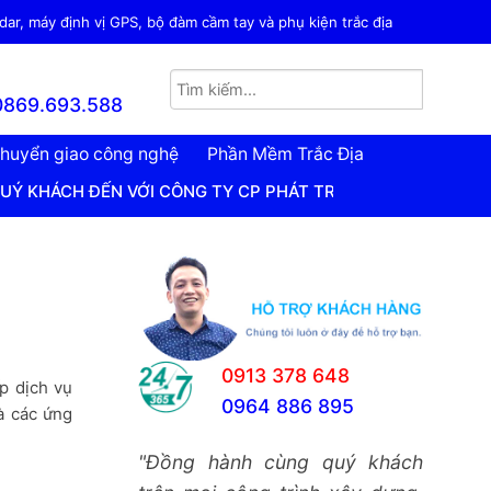
ar, máy định vị GPS, bộ đàm cầm tay và phụ kiện trắc địa
0869.693.588
huyển giao công nghệ
Phần Mềm Trắc Địa
N VỚI CÔNG TY CP PHÁT TRIỂN CÔNG NGHỆ TRẮC ĐỊA VIỆ
0913 378 648
p dịch vụ
0964 886 895
à các ứng
"Đồng hành cùng quý khách