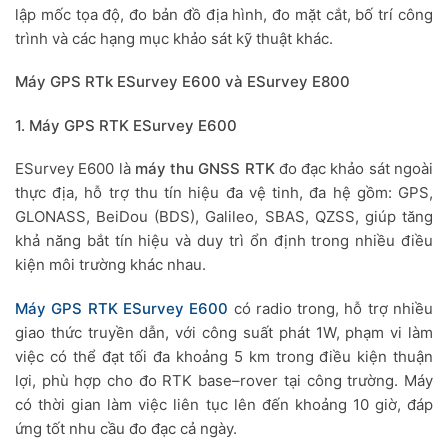
lập mốc tọa độ, đo bản đồ địa hình, đo mặt cắt, bố trí công
trình và các hạng mục khảo sát kỹ thuật khác.
Máy GPS RTk ESurvey E600 và ESurvey E800
1. Máy GPS RTK ESurvey E600
ESurvey E600 là
máy thu GNSS RTK
đo đạc khảo sát ngoài
thực địa, hỗ trợ thu tín hiệu đa vệ tinh, đa hệ gồm: GPS,
GLONASS, BeiDou (BDS), Galileo, SBAS, QZSS, giúp tăng
khả năng bắt tín hiệu và duy trì ổn định trong nhiều điều
kiện môi trường khác nhau.
Máy GPS RTK ESurvey E600
có
radio trong, hỗ trợ nhiều
giao thức truyền dẫn, với công suất phát 1W, phạm vi làm
việc có thể đạt tối đa khoảng 5 km trong điều kiện thuận
lợi, phù hợp cho đo RTK base–rover tại công trường. Máy
có thời gian làm việc liên tục lên đến khoảng 10 giờ, đáp
ứng tốt nhu cầu đo đạc cả ngày.