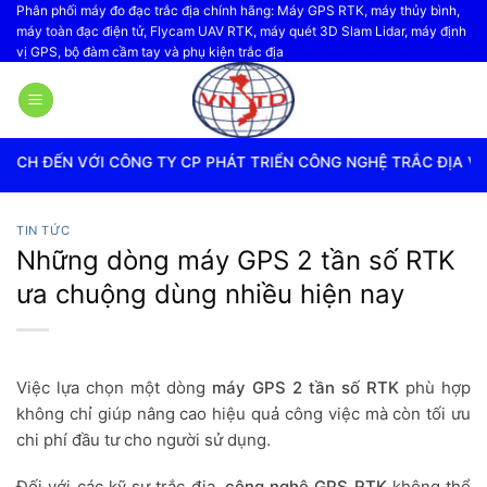
Bỏ
Phân phối máy đo đạc trắc địa chính hãng: Máy GPS RTK, máy thủy bình,
máy toàn đạc điện tử, Flycam UAV RTK, máy quét 3D Slam Lidar, máy định
qua
vị GPS, bộ đàm cầm tay và phụ kiện trắc địa
nội
dung
NG TY CP PHÁT TRIỂN CÔNG NGHỆ TRẮC ĐỊA VIỆT NAM
TIN TỨC
Những dòng máy GPS 2 tần số RTK
ưa chuộng dùng nhiều hiện nay
Việc lựa chọn một dòng
máy GPS 2 tần số RTK
phù hợp
không chỉ giúp nâng cao hiệu quả công việc mà còn tối ưu
chi phí đầu tư cho người sử dụng.
Đối với các kỹ sư trắc địa,
công nghệ GPS RTK
không thể