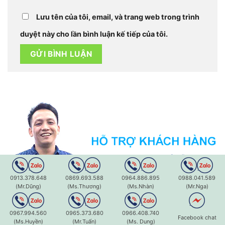
Lưu tên của tôi, email, và trang web trong trình
duyệt này cho lần bình luận kế tiếp của tôi.
0913.378.648
0869.693.588
0964.886.895
0988.041.589
(Mr.Dũng)
(Ms.Thương)
(Ms.Nhàn)
(Mr.Nga)
0913 378 648
0964 886 895
0967.994.560
0965.373.680
0966.408.740
Facebook chat
(Ms.Huyền)
(Mr.Tuấn)
(Ms. Dung)