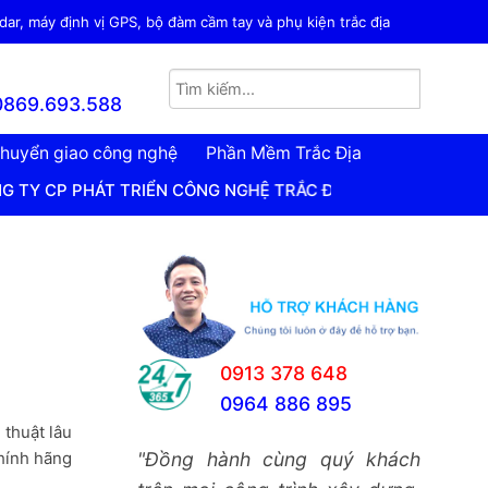
ar, máy định vị GPS, bộ đàm cầm tay và phụ kiện trắc địa
0869.693.588
huyển giao công nghệ
Phần Mềm Trắc Địa
 TRIỂN CÔNG NGHỆ TRẮC ĐỊA VIỆT NAM
0913 378 648
0964 886 895
 thuật lâu
chính hãng
"Đồng hành cùng quý khách