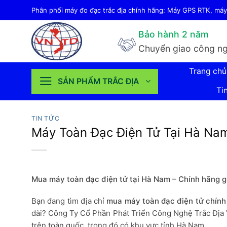
Bỏ
Phân phối máy đo đạc trắc địa chính hãng: Máy GPS RTK, máy 
qua
Bảo hành 2 năm
nội
Chuyển giao công ng
dung
Trang chủ
SẢN PHẨM TRẮC ĐỊA
Ti
TIN TỨC
Máy Toàn Đạc Điện Tử Tại Hà Na
Mua máy toàn đạc điện tử tại Hà Nam – Chính hãng giá
Bạn đang tìm địa chỉ
mua máy toàn đạc điện tử chính
dài? Công Ty Cổ Phần Phát Triển Công Nghệ Trắc Địa Vi
trên toàn quốc, trong đó có khu vực tỉnh Hà Nam.