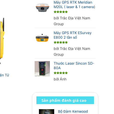
Máy GPS RTK Meridian
M20L ( laser & 1 camera)
Được xếp
bởi Trắc Địa Việt Nam
hạng
5
5
sao
Group
Máy GPS RTK ESurvey
E800 2 tần số
Được xếp
bởi Trắc Địa Việt Nam
hạng
5
5
sao
Group
Thước Laser Sincon SD-
80A
ện Tử
Được xếp
bởi Ánh
hạng
5
5
sao
Sản phẩm đánh giá cao
Bộ Đàm Kenwood