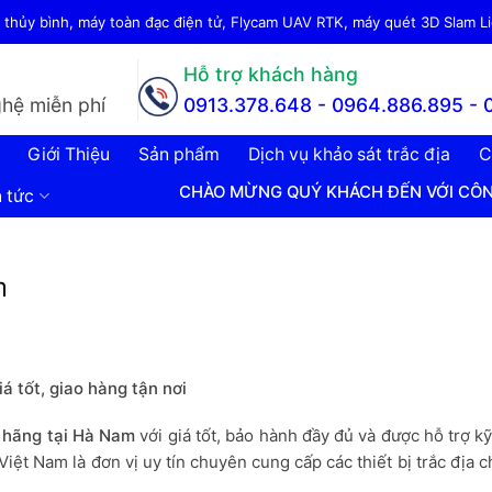
thủy bình, máy toàn đạc điện tử, Flycam UAV RTK, máy quét 3D Slam Lid
Hỗ trợ khách hàng
hệ miễn phí
0913.378.648 -
0964.886.895 - 
Giới Thiệu
Sản phẩm
Dịch vụ khảo sát trắc địa
C
CHÀO MỪNG QUÝ KHÁCH ĐẾN VỚI CÔNG TY CP PHÁT
n tức
m
 tốt, giao hàng tận nơi
 hãng tại Hà Nam
với giá tốt, bảo hành đầy đủ và được hỗ trợ kỹ
ệt Nam là đơn vị uy tín chuyên cung cấp các thiết bị trắc địa 