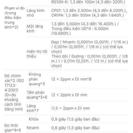
RS10N-K: 1,3 đến 100m (4,3 đến 320ft.)
Phạm vi đo
Lăng kính
CP01: 1,3 đến 2.500m (4,3 đến 8.200ft.),
(trong
nhỏ
OR1PA: 1,3 đến 500m (4,3 đến 1.640ft.)
điều kiện
trung
1,3 đến 5.000m (4,3 đến 16.400ft.) /
Một lăng
bình*2)
Trong điều kiện tốt*4 : 6.000m
kính
(19.680ft.)
Đẹp / Nhanh: 0,0001m (0,001ft. / 1/16 in.)
/ 0,001m (0,005ft. / 1/8 in.) (có thể lựa
Hiển thị tối
chọn)
thiểu
Theo dõi / Đường : 0,001m (0,005ft. / 1/8
in.) ) / 0,01m (0,02ft. / 1/2 in.) (có thể lựa
chọn)
Không
Độ chính
phản
(2 + 2ppm x D) mm*8
xác*2 (ISO
quang*3
17123-
4:2001)
Tấm phản
(D=đo
(2 + 2ppm x D) mm
quang*5*6
khoảng
cách tính
Lăng
(1,5 + 2ppm x D) mm
bằng mm)
kính*7
Khỏe
0,9 giây (1,5 giây ban đầu)
Đo thời
Nhanh
0,6 giây (1,3 giây ban đầu)
gian*4*9