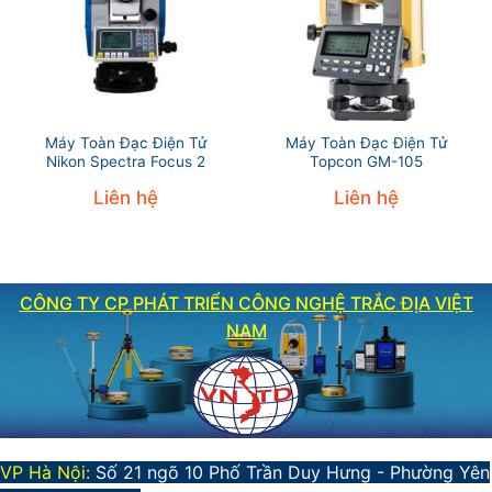
Máy Toàn Đạc Điện Tử
Máy Toàn Đạc Điện Tử
Nikon Spectra Focus 2
Topcon GM-105
Liên hệ
Liên hệ
CÔNG TY CP PHÁT TRIỂN CÔNG NGHỆ TRẮC ĐỊA VIỆT
NAM
VP Hà Nội:
Số 21 ngõ 10 Phố Trần Duy Hưng - Phường Yên