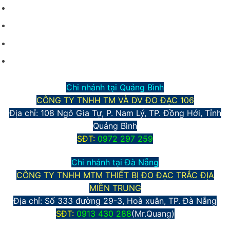
Điều kiện giao dịch chung
Hình thức vận chuyển và giao nhận
Phương thức thanh toán
Chính sách bảo mật thông tin
Chi nhánh tại Quảng Bình
CÔNG TY TNHH TM VÀ DV ĐO ĐẠC 106
Địa chỉ: 108 Ngô Gia Tự, P. Nam Lý, TP. Đồng Hới, Tỉnh
Quảng Bình
S
ĐT:
0972 297 259
Chi nhánh tại Đà Nẵng
CÔNG TY TNHH MTM THIẾT BỊ ĐO ĐẠC TRẮC ĐỊA
MIỀN TRUNG
Địa chỉ:
Số 333 đường 29-3, Hoà xuân, TP. Đà Nẵng
S
ĐT:
0913 430 288
(Mr.Quang)