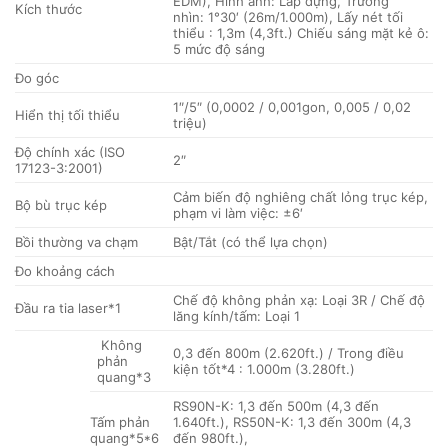
EDM), Hình ảnh: Lắp dựng, Trường
Kích thước
nhìn: 1°30′ (26m/1.000m), Lấy nét tối
thiểu : 1,3m (4,3ft.) Chiếu sáng mặt kẻ ô:
5 mức độ sáng
Đo góc
1″/5″ (0,0002 / 0,001gon, 0,005 / 0,02
Hiển thị tối thiểu
triệu)
Độ chính xác (ISO
2″
17123-3:2001)
Cảm biến độ nghiêng chất lỏng trục kép,
Bộ bù trục kép
phạm vi làm việc: ±6′
Bồi thường va chạm
Bật/Tắt (có thể lựa chọn)
Đo khoảng cách
Chế độ không phản xạ: Loại 3R / Chế độ
Đầu ra tia laser*1
lăng kính/tấm: Loại 1
Không
0,3 đến 800m (2.620ft.) / Trong điều
phản
kiện tốt*4 : 1.000m (3.280ft.)
quang*3
RS90N-K: 1,3 đến 500m (4,3 đến
Tấm phản
1.640ft.), RS50N-K: 1,3 đến 300m (4,3
quang*5*6
đến 980ft.),