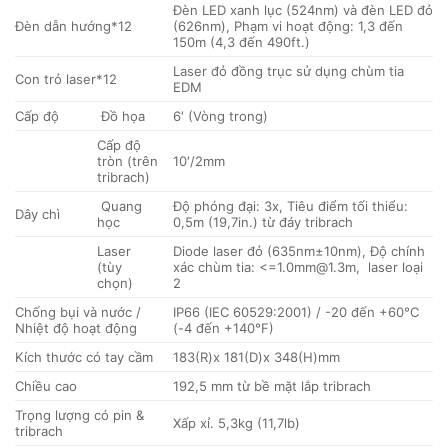
Đèn LED xanh lục (524nm) và đèn LED đỏ
Đèn dẫn hướng*12
(626nm), Phạm vi hoạt động: 1,3 đến
150m (4,3 đến 490ft.)
Laser đỏ đồng trục sử dụng chùm tia
Con trỏ laser*12
EDM
Cấp độ
Đồ họa
6′ (Vòng trong)
Cấp độ
tròn (trên
10′/2mm
tribrach)
Quang
Độ phóng đại: 3x, Tiêu điểm tối thiểu:
Dây chì
học
0,5m (19,7in.) từ đáy tribrach
Laser
Diode laser đỏ (635nm±10nm), Độ chính
(tùy
xác chùm tia: <=1.0mm@1.3m, laser loại
chọn)
2
Chống bụi và nước /
IP66 (IEC 60529:2001) / -20 đến +60°C
Nhiệt độ hoạt động
(-4 đến +140°F)
Kích thước có tay cầm
183(R)x 181(D)x 348(H)mm
Chiều cao
192,5 mm từ bề mặt lắp tribrach
Trọng lượng có pin &
Xấp xỉ. 5,3kg (11,7lb)
tribrach