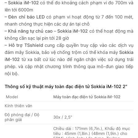
– Sokkia iM-102
có thể đo khoảng cách phạm vi đo 700m và
lên tới 6000m
– Đèn chỉ báo LED
có phạm vi hoạt động từ 7 đến 100 mét,
nhanh chóng thực hiện các dự án tại chỗ
– Khả năng tự chủ cao
–
Sokkia iM-102
có thể hoạt động mà
không cần sạc lại pin tới 28 giờ
– Hỗ trợ TSshield
cung cấp quyền truy cập vào các dịch vụ
đám mây Sokkia, bảo vệ chống trộm có thể khóa máy
Sokkia
iM-102
từ xa bất cứ lúc nào để ngăn chặn việc sử dụng trái
phép. và cập nhật chương trình thông qua mô-đun giao tiếp
nội bộ.
Thông số kỹ thuật máy toàn đạc điện tử Sokkia iM-102 2″
Model
Máy toàn đạc điện tử Sokkia iM-102
Kính thiên văn
Độ phóng đại / Độ
30x / 2,5″
phân giải
Chiều dài : 171mm (6,7in.), Khẩu độ mục
tiêu : 45mm (1,8in.) (48mm (1,9in.) cho