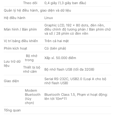
Theo dõi
0,4 giây (1,3 giây ban đầu)
Quản lý hệ điều hành, giao diện và dữ liệu
Hệ điều hành
Linux
Graphic LCD, 192 x 80 dots, đèn nền,
Màn hình / Bàn phím
điều chỉnh độ tương phản / Bàn phím chữ
và số / 28 phím có đèn nền
Vị trí bảng điều khiển
Trên cả hai mặt
Phím kích hoạt
Có (bên phải)
Bộ nhớ
Xấp xỉ. 50.000 điểm
trong
Lưu trữ dữ
liệu
Thiết bị bộ
Bộ nhớ flash USB (tối đa 32GB)
nhớ cắm
Serial RS-232C, USB2.0 (Loại A cho bộ
Giao diện
nhớ flash USB)
Modem
Bluetooth
Bluetooth Class 1.5, Phạm vi hoạt động:
(tùy
lên tới 10m*11
chọn)
Tổng quan