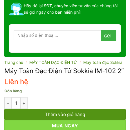
Hãy để lại
SĐT, chuyên viên tư vấn
của chúng tôi
sẽ gọi ngay cho bạn
miễn phí!
Trang chủ
/
MÁY TOÀN ĐẠC ĐIỆN TỬ
/
Máy toàn đạc Sokkia
Máy Toàn Đạc Điện Tử Sokkia IM-102 2″
Liên hệ
Còn hàng
Máy Toàn Đạc Điện Tử Sokkia IM-102 2" số lượng
Thêm vào giỏ hàng
MUA NGAY