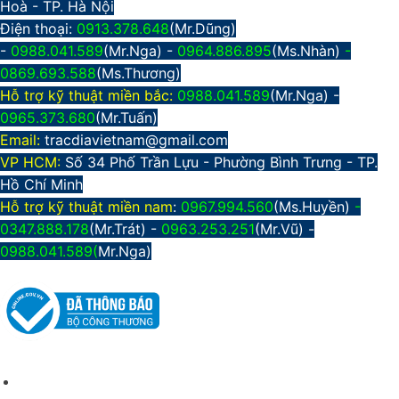
Hoà - TP. Hà Nội
Điện thoại:
0913.378.648
(Mr.Dũng)
-
0988.041.589
(Mr.Nga) -
0964.886.895
(Ms.Nhàn)
-
0869.693.588
(Ms.Thương)
Hỗ trợ kỹ thuật miền bắc:
0988.041.589
(Mr.Nga)
-
0965.373.680
(Mr.Tuấn)
Email:
tracdiavietnam@gmail.com
VP HCM:
Số 34 Phố Trần Lựu - Phường Bình Trưng - TP.
Hồ Chí Minh
Hỗ trợ kỹ thuật miền nam
:
0967.994.560
(Ms.Huyền)
-
0347.888.178
(Mr.Trát) -
0963.253.251
(Mr.Vũ) -
0988.041.589(
Mr.Nga)
CHÍNH SÁCH CHUNG
Giới thiệu công ty