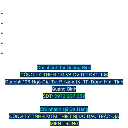
CHÍNH SÁCH CHUNG
Giới thiệu công ty
Điều kiện giao dịch chung
Hình thức vận chuyển và giao nhận
Phương thức thanh toán
Chính sách bảo mật thông tin
Chi nhánh tại Quảng Bình
CÔNG TY TNHH TM VÀ DV ĐO ĐẠC 106
Địa chỉ: 108 Ngô Gia Tự, P. Nam Lý, TP. Đồng Hới, Tỉnh
Quảng Bình
S
ĐT:
0972 297 259
Chi nhánh tại Đà Nẵng
CÔNG TY TNHH MTM THIẾT BỊ ĐO ĐẠC TRẮC ĐỊA
MIỀN TRUNG