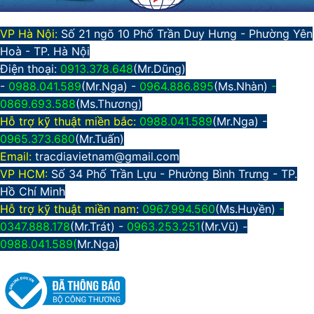
VP Hà Nội:
Số 21 ngõ 10 Phố Trần Duy Hưng - Phường Yên
Hoà - TP. Hà Nội
Điện thoại:
0913.378.648
(Mr.Dũng)
-
0988.041.589
(Mr.Nga) -
0964.886.895
(Ms.Nhàn)
-
0869.693.588
(Ms.Thương)
Hỗ trợ kỹ thuật miền bắc:
0988.041.589
(Mr.Nga)
-
0965.373.680
(Mr.Tuấn)
Email:
tracdiavietnam@gmail.com
VP HCM:
Số 34 Phố Trần Lựu - Phường Bình Trưng - TP.
Hồ Chí Minh
Hỗ trợ kỹ thuật miền nam
:
0967.994.560
(Ms.Huyền)
-
0347.888.178
(Mr.Trát) -
0963.253.251
(Mr.Vũ) -
0988.041.589(
Mr.Nga)