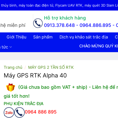
thủy bình, máy toàn đạc điện tử, Flycam UAV RTK, máy quét 3D Slam Lid
Hỗ trợ khách hàng
hệ miễn phí
0913.378.648 -
0964.886.895 - 
Giới Thiệu
Sản phẩm
Dịch vụ khảo sát trắc địa
C
CHÀO MỪNG QUÝ KHÁCH ĐẾN V
n tức
Trang chủ
/
MÁY GPS 2 TẦN SỐ RTK
Máy GPS RTK Alpha 40
(Giá chưa bao gồm VAT + ship) - Liên hệ để
giá tốt hơn!
PHỤ KIỆN TRẮC ĐỊA
0964 886 895