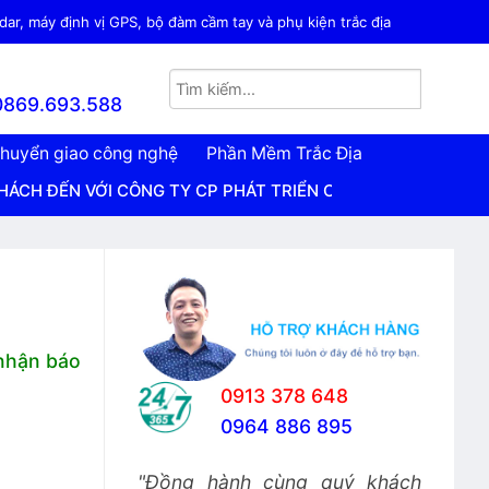
ar, máy định vị GPS, bộ đàm cầm tay và phụ kiện trắc địa
0869.693.588
huyển giao công nghệ
Phần Mềm Trắc Địa
ỚI CÔNG TY CP PHÁT TRIỂN CÔNG NGHỆ TRẮC ĐỊA VIỆT NA
 nhận báo
0913 378 648
0964 886 895
"Đồng hành cùng quý khách