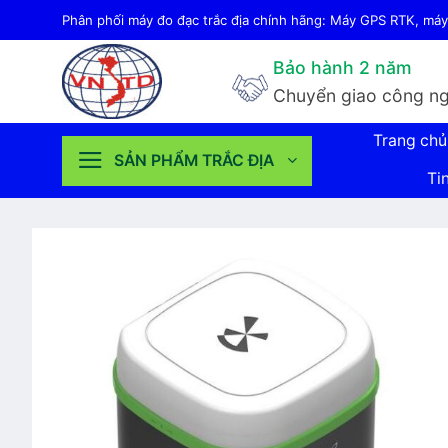
Bỏ
Phân phối máy đo đạc trắc địa chính hãng: Máy GPS RTK, máy 
qua
Bảo hành 2 năm
nội
Chuyển giao công ng
dung
Trang chủ
SẢN PHẨM TRẮC ĐỊA
Ti