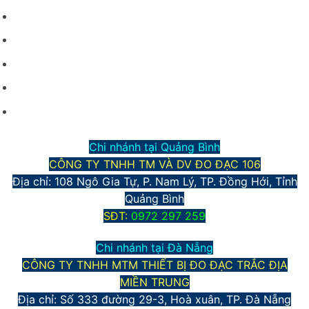
Giới thiệu công ty
Điều kiện giao dịch chung
Hình thức vận chuyển và giao nhận
Phương thức thanh toán
Chính sách bảo mật thông tin
Chi nhánh tại Quảng Bình
CÔNG TY TNHH TM VÀ DV ĐO ĐẠC 106
Địa chỉ: 108 Ngô Gia Tự, P. Nam Lý, TP. Đồng Hới, Tỉnh
Quảng Bình
S
ĐT:
0972 297 259
Chi nhánh tại Đà Nẵng
CÔNG TY TNHH MTM THIẾT BỊ ĐO ĐẠC TRẮC ĐỊA
MIỀN TRUNG
Địa chỉ:
Số 333 đường 29-3, Hoà xuân, TP. Đà Nẵng