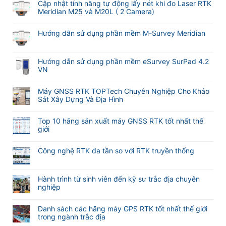
Cập nhật tính năng tự động lấy nét khi đo Laser RTK
Meridian M25 và M20L ( 2 Camera)
Không
có
Hướng dẫn sử dụng phần mềm M-Survey Meridian
bình
Không
luận
có
ở
bình
Hướng dẫn sử dụng phần mềm eSurvey SurPad 4.2
Cập
luận
VN
nhật
ở
tính
Không
Hướng
năng
có
Máy GNSS RTK TOPTech Chuyên Nghiệp Cho Khảo
dẫn
tự
bình
Sát Xây Dựng Và Địa Hình
sử
động
luận
dụng
Không
lấy
ở
phần
có
nét
Hướng
Top 10 hãng sản xuất máy GNSS RTK tốt nhất thế
mềm
bình
khi
dẫn
giới
M-
luận
đo
sử
Không
Survey
ở
Laser
dụng
có
Meridian
Máy
RTK
Công nghệ RTK đa tần so với RTK truyền thống
phần
bình
GNSS
Meridian
mềm
Không
luận
RTK
M25
eSurvey
có
ở
TOPTech
và
SurPad
bình
Hành trình từ sinh viên đến kỹ sư trắc địa chuyên
Top
Chuyên
M20L
4.2
luận
nghiệp
10
Nghiệp
(
VN
ở
hãng
Không
Cho
2
Công
sản
có
Khảo
Camera)
Danh sách các hãng máy GPS RTK tốt nhất thế giới
nghệ
xuất
bình
Sát
trong ngành trắc địa
RTK
máy
luận
Xây
đa