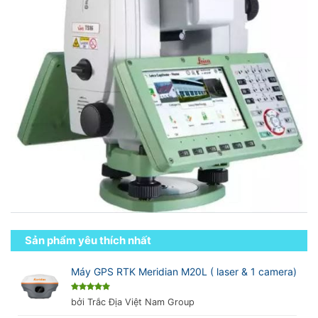
Sản phẩm yêu thích nhất
Máy GPS RTK Meridian M20L ( laser & 1 camera)
Được xếp
bởi Trắc Địa Việt Nam Group
hạng
5
5
sao