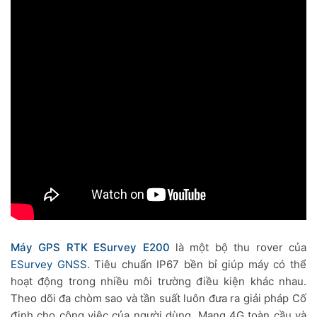
Máy GPS RTK ESurvey E200
là một bộ thu rover của
ESurvey GNSS
. Tiêu chuẩn IP67 bền bỉ giúp máy có thể
hoạt động trong nhiều môi trường điều kiện khác nhau.
Theo dõi đa chòm sao và tần suất luôn đưa ra giải pháp Cố
định cho công việc của người dùng. Mạng 4G toàn cầu và