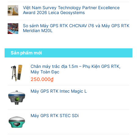
Không
GNSS
ở
Dựng
tần
có
RTK
Hành
Và
Việt Nam Survey Technology Partner Excellence
so
bình
tốt
trình
Địa
Award 2026 Leica Geosystems
với
luận
nhất
từ
Hình
Không
RTK
ở
thế
sinh
có
truyền
Danh
giới
So sánh Máy GPS RTK CHCNAV i76 và Máy GPS RTK
viên
bình
thống
sách
Meridian M20L
đến
luận
các
kỹ
Không
ở
hãng
sư
có
Việt
máy
trắc
bình
Nam
GPS
địa
luận
Sản phẩm mới
Survey
RTK
chuyên
ở
Technology
tốt
nghiệp
So
Partner
nhất
sánh
Chân máy trắc địa 1.5m – Phụ Kiện GPS RTK,
Excellence
thế
Máy
Máy Toàn Đạc
Award
giới
GPS
2026
trong
250.000
₫
RTK
Leica
ngành
CHCNAV
Geosystems
trắc
i76
Máy GPS RTK Intec Magic L
địa
và
Máy
GPS
RTK
Meridian
Máy GPS RTK STEC SDi
M20L