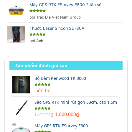
Máy GPS RTK ESurvey E800 2 tần số
Được xếp
bởi Trắc Địa Việt Nam Group
hạng
5
5
sao
Thước Laser Sincon SD-80A
Được xếp
bởi Ánh
hạng
5
5
sao
Sản phẩm đánh giá cao
Bộ Đàm Kenwood TK 3000
Liên hệ
Được xếp
hạng
5.00
5 sao
Sào GPS RTK mini rút gọn 53cm, cao 1.5m
Giá
Giá
1.000.000
₫
Được xếp
1.400.000
₫
hạng
5.00
gốc
hiện
5 sao
Máy GPS RTK ESurvey E300
là:
tại