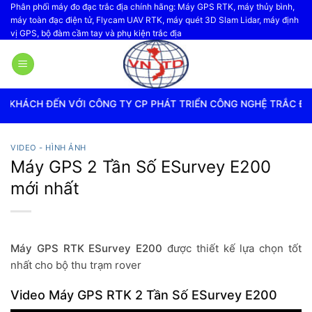
Bỏ
Phân phối máy đo đạc trắc địa chính hãng: Máy GPS RTK, máy thủy bình,
máy toàn đạc điện tử, Flycam UAV RTK, máy quét 3D Slam Lidar, máy định
qua
vị GPS, bộ đàm cầm tay và phụ kiện trắc địa
nội
dung
I CÔNG TY CP PHÁT TRIỂN CÔNG NGHỆ TRẮC ĐỊA VIỆT NAM
VIDEO - HÌNH ẢNH
Máy GPS 2 Tần Số ESurvey E200
mới nhất
Máy GPS RTK ESurvey E200
được thiết kế lựa chọn tốt
nhất cho bộ thu trạm rover
Video Máy GPS RTK 2 Tần Số ESurvey E200