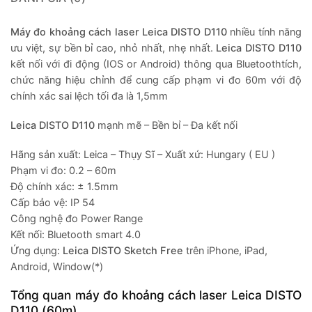
Máy
đo khoảng cách laser Leica DISTO D110
nhiều tính năng
ưu việt, sự bền bỉ cao, nhỏ nhất, nhẹ nhất.
Leica DISTO D110
kết nối với đi động (IOS or Android) thông qua Bluetoothtích,
chức năng hiệu chỉnh để cung cấp phạm vi đo 60m với độ
chính xác sai lệch tối đa là 1,5mm
Leica DISTO D110
mạnh mẽ – Bền bỉ – Đa kết nối
Hãng sản xuất: Leica – Thụy Sĩ – Xuất xứ: Hungary ( EU )
Phạm vi đo: 0.2 – 60m
Độ chính xác: ± 1.5mm
Cấp bảo vệ: IP 54
Công nghệ đo Power Range
Kết nối: Bluetooth smart 4.0
Ứng dụng:
Leica DISTO Sketch Free
trên iPhone, iPad,
Android, Window(*)
Tổng quan máy đo khoảng cách laser Leica DISTO
D110 (60m)