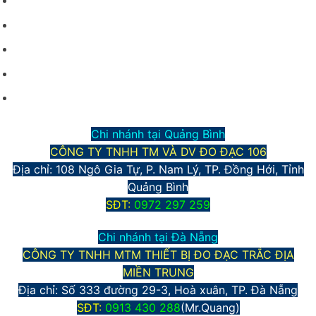
Giới thiệu công ty
Điều kiện giao dịch chung
Hình thức vận chuyển và giao nhận
Phương thức thanh toán
Chính sách bảo mật thông tin
Chi nhánh tại Quảng Bình
CÔNG TY TNHH TM VÀ DV ĐO ĐẠC 106
Địa chỉ: 108 Ngô Gia Tự, P. Nam Lý, TP. Đồng Hới, Tỉnh
Quảng Bình
S
ĐT:
0972 297 259
Chi nhánh tại Đà Nẵng
CÔNG TY TNHH MTM THIẾT BỊ ĐO ĐẠC TRẮC ĐỊA
MIỀN TRUNG
Địa chỉ:
Số 333 đường 29-3, Hoà xuân, TP. Đà Nẵng
S
ĐT:
0913 430 288
(Mr.Quang)