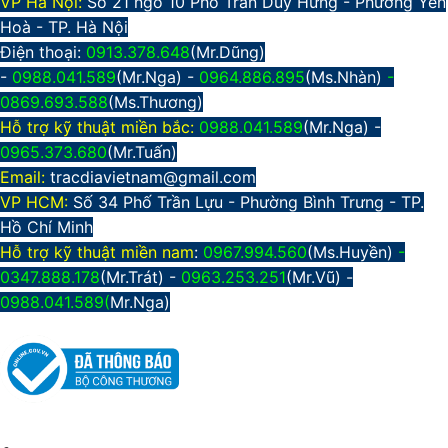
VP Hà Nội:
Số 21 ngõ 10 Phố Trần Duy Hưng - Phường Yên
Hoà - TP. Hà Nội
Điện thoại:
0913.378.648
(Mr.Dũng)
-
0988.041.589
(Mr.Nga) -
0964.886.895
(Ms.Nhàn)
-
0869.693.588
(Ms.Thương)
Hỗ trợ kỹ thuật miền bắc:
0988.041.589
(Mr.Nga)
-
0965.373.680
(Mr.Tuấn)
Email:
tracdiavietnam@gmail.com
VP HCM:
Số 34 Phố Trần Lựu - Phường Bình Trưng - TP.
Hồ Chí Minh
Hỗ trợ kỹ thuật miền nam
:
0967.994.560
(Ms.Huyền)
-
0347.888.178
(Mr.Trát) -
0963.253.251
(Mr.Vũ) -
0988.041.589(
Mr.Nga)
CHÍNH SÁCH CHUNG