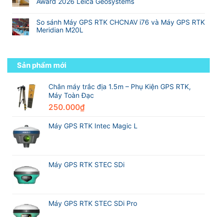
trình
Địa
Award 2026 Leica Geosystems
với
luận
nhất
từ
Hình
Không
RTK
ở
thế
sinh
có
truyền
Danh
giới
So sánh Máy GPS RTK CHCNAV i76 và Máy GPS RTK
viên
bình
thống
sách
Meridian M20L
đến
luận
các
kỹ
Không
ở
hãng
sư
có
Việt
máy
trắc
bình
Nam
GPS
địa
luận
Sản phẩm mới
Survey
RTK
chuyên
ở
Technology
tốt
nghiệp
So
Partner
nhất
sánh
Chân máy trắc địa 1.5m – Phụ Kiện GPS RTK,
Excellence
thế
Máy
Máy Toàn Đạc
Award
giới
GPS
2026
trong
250.000
₫
RTK
Leica
ngành
CHCNAV
Geosystems
trắc
i76
Máy GPS RTK Intec Magic L
địa
và
Máy
GPS
RTK
Meridian
Máy GPS RTK STEC SDi
M20L
Máy GPS RTK STEC SDi Pro