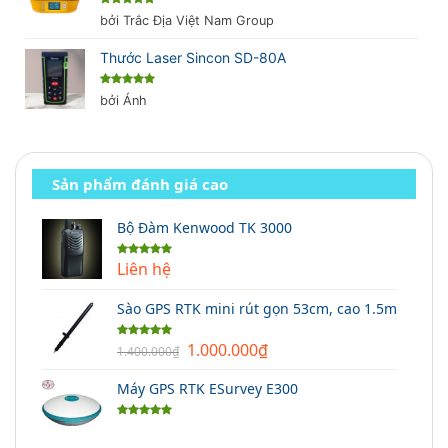
Được xếp
bởi Trắc Địa Việt Nam Group
hạng
5
5
sao
Thước Laser Sincon SD-80A
Được xếp
bởi Ánh
hạng
5
5
sao
Sản phẩm đánh giá cao
Bộ Đàm Kenwood TK 3000
Liên hệ
Được xếp
hạng
5.00
5 sao
Sào GPS RTK mini rút gọn 53cm, cao 1.5m
Giá
Giá
1.000.000
₫
Được xếp
1.400.000
₫
hạng
5.00
gốc
hiện
5 sao
Máy GPS RTK ESurvey E300
là:
tại
1.400.000₫.
là:
Được xếp
1.000.000₫.
hạng
5.00
5 sao