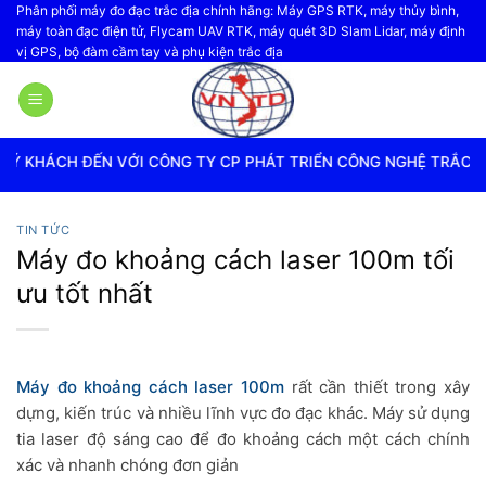
Bỏ
Phân phối máy đo đạc trắc địa chính hãng: Máy GPS RTK, máy thủy bình,
máy toàn đạc điện tử, Flycam UAV RTK, máy quét 3D Slam Lidar, máy định
qua
vị GPS, bộ đàm cầm tay và phụ kiện trắc địa
nội
dung
VỚI CÔNG TY CP PHÁT TRIỂN CÔNG NGHỆ TRẮC ĐỊA VIỆT NAM
TIN TỨC
Máy đo khoảng cách laser 100m tối
ưu tốt nhất
Máy đo khoảng cách laser 100m
rất cần thiết trong xây
dựng, kiến trúc và nhiều lĩnh vực đo đạc khác. Máy sử dụng
tia laser độ sáng cao để đo khoảng cách một cách chính
xác và nhanh chóng đơn giản