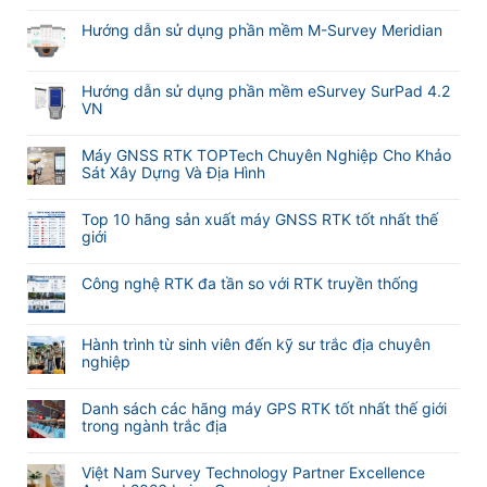
Không
có
Hướng dẫn sử dụng phần mềm M-Survey Meridian
bình
Không
luận
có
ở
bình
Hướng dẫn sử dụng phần mềm eSurvey SurPad 4.2
Cập
luận
VN
nhật
ở
tính
Không
Hướng
năng
có
Máy GNSS RTK TOPTech Chuyên Nghiệp Cho Khảo
dẫn
tự
bình
Sát Xây Dựng Và Địa Hình
sử
động
luận
dụng
Không
lấy
ở
phần
có
nét
Hướng
Top 10 hãng sản xuất máy GNSS RTK tốt nhất thế
mềm
bình
khi
dẫn
giới
M-
luận
đo
sử
Không
Survey
ở
Laser
dụng
có
Meridian
Máy
RTK
Công nghệ RTK đa tần so với RTK truyền thống
phần
bình
GNSS
Meridian
mềm
Không
luận
RTK
M25
eSurvey
có
ở
TOPTech
và
SurPad
bình
Hành trình từ sinh viên đến kỹ sư trắc địa chuyên
Top
Chuyên
M20L
4.2
luận
nghiệp
10
Nghiệp
(
VN
ở
hãng
Không
Cho
2
Công
sản
có
Khảo
Camera)
Danh sách các hãng máy GPS RTK tốt nhất thế giới
nghệ
xuất
bình
Sát
trong ngành trắc địa
RTK
máy
luận
Xây
đa
Không
GNSS
ở
Dựng
tần
có
RTK
Hành
Và
Việt Nam Survey Technology Partner Excellence
so
bình
tốt