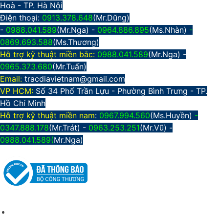
Hoà - TP. Hà Nội
Điện thoại:
0913.378.648
(Mr.Dũng)
-
0988.041.589
(Mr.Nga) -
0964.886.895
(Ms.Nhàn)
-
0869.693.588
(Ms.Thương)
Hỗ trợ kỹ thuật miền bắc:
0988.041.589
(Mr.Nga)
-
0965.373.680
(Mr.Tuấn)
Email:
tracdiavietnam@gmail.com
VP HCM:
Số 34 Phố Trần Lựu - Phường Bình Trưng - TP.
Hồ Chí Minh
Hỗ trợ kỹ thuật miền nam
:
0967.994.560
(Ms.Huyền)
-
0347.888.178
(Mr.Trát) -
0963.253.251
(Mr.Vũ) -
0988.041.589(
Mr.Nga)
CHÍNH SÁCH CHUNG
Giới thiệu công ty