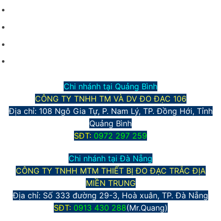
Điều kiện giao dịch chung
Hình thức vận chuyển và giao nhận
Phương thức thanh toán
Chính sách bảo mật thông tin
Chi nhánh tại Quảng Bình
CÔNG TY TNHH TM VÀ DV ĐO ĐẠC 106
Địa chỉ: 108 Ngô Gia Tự, P. Nam Lý, TP. Đồng Hới, Tỉnh
Quảng Bình
S
ĐT:
0972 297 259
Chi nhánh tại Đà Nẵng
CÔNG TY TNHH MTM THIẾT BỊ ĐO ĐẠC TRẮC ĐỊA
MIỀN TRUNG
Địa chỉ:
Số 333 đường 29-3, Hoà xuân, TP. Đà Nẵng
S
ĐT:
0913 430 288
(Mr.Quang)