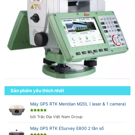
Sản phẩm yêu thích nhất
Máy GPS RTK Meridian M20L ( laser & 1 camera)
Được xếp
bởi Trắc Địa Việt Nam Group
hạng
5
5
sao
Máy GPS RTK ESurvey E800 2 tần số