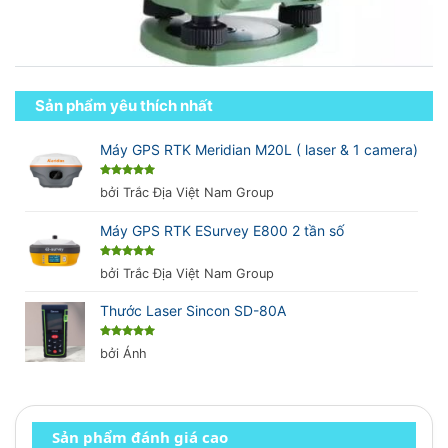
Sản phẩm yêu thích nhất
Máy GPS RTK Meridian M20L ( laser & 1 camera)
Được xếp
bởi Trắc Địa Việt Nam Group
hạng
5
5
sao
Máy GPS RTK ESurvey E800 2 tần số
Được xếp
bởi Trắc Địa Việt Nam Group
hạng
5
5
sao
Thước Laser Sincon SD-80A
Được xếp
bởi Ánh
hạng
5
5
sao
Sản phẩm đánh giá cao