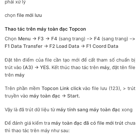
phải xử lý
chọn
file mới lưu
Thao tác trên máy toàn đạc Topcon
Chọn
Menu -> F3 -> F4
(sang trang) –
> F4
(sang trang) –
>
F1 Data Transfer -> F2 Load Data -> F1 Coord Data
Đặt tên điểm của file cần tạo mới để cất tham số chuẩn bị
trút vào
(A3) -> YES.
Kết thúc thao tác trên
máy,
đặt tên file
trên
máy
Trên phần mềm
Topcon Link click
vào file lưu (123), > trút
truyền vào
máy toàn đạc -> Start.
Vậy là đã trút dữ liệu từ
máy tính sang máy toàn đạc
xong
Để đánh giá kiểm tra
máy toàn đạc đã có file mới trút
chưa
thì thao tác trên máy như sau: