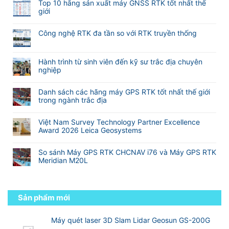
nét
Hướng
Top 10 hãng sản xuất máy GNSS RTK tốt nhất thế
mềm
bình
khi
dẫn
giới
M-
luận
đo
sử
Không
Survey
ở
Laser
dụng
có
Meridian
Máy
RTK
Công nghệ RTK đa tần so với RTK truyền thống
phần
bình
GNSS
Meridian
mềm
Không
luận
RTK
M25
eSurvey
có
ở
TOPTech
và
SurPad
bình
Hành trình từ sinh viên đến kỹ sư trắc địa chuyên
Top
Chuyên
M20L
4.2
luận
nghiệp
10
Nghiệp
(
VN
ở
hãng
Không
Cho
2
Công
sản
có
Khảo
Camera)
Danh sách các hãng máy GPS RTK tốt nhất thế giới
nghệ
xuất
bình
Sát
trong ngành trắc địa
RTK
máy
luận
Xây
đa
Không
GNSS
ở
Dựng
tần
có
RTK
Hành
Và
Việt Nam Survey Technology Partner Excellence
so
bình
tốt
trình
Địa
Award 2026 Leica Geosystems
với
luận
nhất
từ
Hình
Không
RTK
ở
thế
sinh
có
truyền
Danh
giới
So sánh Máy GPS RTK CHCNAV i76 và Máy GPS RTK
viên
bình
thống
sách
Meridian M20L
đến
luận
các
kỹ
Không
ở
hãng
sư
có
Việt
máy
trắc
bình
Nam
GPS
địa
luận
Sản phẩm mới
Survey
RTK
chuyên
ở
Technology
tốt
nghiệp
So
Partner
nhất
sánh
Máy quét laser 3D Slam Lidar Geosun GS-200G
Excellence
thế
Máy