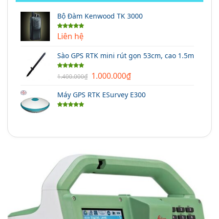
Bộ Đàm Kenwood TK 3000
Liên hệ
Được xếp
hạng
5.00
5 sao
Sào GPS RTK mini rút gọn 53cm, cao 1.5m
Giá
Giá
1.000.000
₫
Được xếp
1.400.000
₫
hạng
5.00
gốc
hiện
5 sao
Máy GPS RTK ESurvey E300
là:
tại
1.400.000₫.
là:
Được xếp
1.000.000₫.
hạng
5.00
5 sao