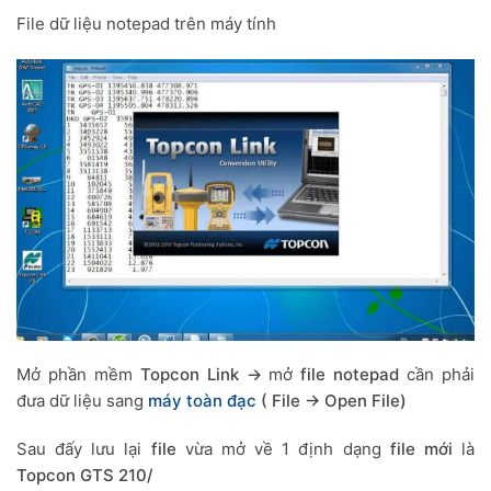
File dữ liệu notepad trên máy tính
Mở phần mềm
Topcon Link ->
mở
file notepad
cần phải
đưa dữ liệu sang
máy toàn đạc
( File -> Open File)
Sau đấy lưu lại
file
vừa mở về 1 định dạng
file mới
là
Topcon GTS 210/