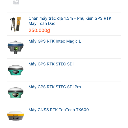
Award
giới
GPS
2026
trong
RTK
Leica
ngành
CHCNAV
Geosystems
trắc
i76
Chân máy trắc địa 1.5m – Phụ Kiện GPS RTK,
địa
và
Máy Toàn Đạc
Máy
250.000
₫
GPS
RTK
Meridian
Máy GPS RTK Intec Magic L
M20L
Máy GPS RTK STEC SDi
Máy GPS RTK STEC SDi Pro
Máy GNSS RTK TopTech TK600