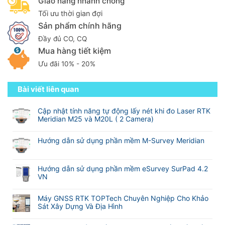
Giao hàng nhanh chóng
Tối ưu thời gian đợi
Sản phẩm chính hãng
Đầy đủ CO, CQ
Mua hàng tiết kiệm
Ưu đãi 10% - 20%
Bài viết liên quan
Cập nhật tính năng tự động lấy nét khi đo Laser RTK
Meridian M25 và M20L ( 2 Camera)
Không
có
Hướng dẫn sử dụng phần mềm M-Survey Meridian
bình
Không
luận
có
ở
bình
Hướng dẫn sử dụng phần mềm eSurvey SurPad 4.2
Cập
luận
VN
nhật
ở
tính
Không
Hướng
năng
có
Máy GNSS RTK TOPTech Chuyên Nghiệp Cho Khảo
dẫn
tự
bình
Sát Xây Dựng Và Địa Hình
sử
động
luận
dụng
Không
lấy
ở
phần
có