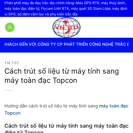
Bỏ
Phân phối máy đo đạc trắc địa chính hãng: Máy GPS RTK, máy thủy bình,
máy toàn đạc điện tử, Flycam UAV RTK, máy quét 3D Slam Lidar, máy định
qua
vị GPS, bộ đàm cầm tay và phụ kiện trắc địa
nội
dung
I CÔNG TY CP PHÁT TRIỂN CÔNG NGHỆ TRẮC ĐỊA VIỆT NAM
TIN TỨC
Cách trút số liệu từ máy tính sang
máy toàn đạc Topcon
Hướng dẫn cách trút số liệu từ máy tính sang
máy toàn đạc
Topcon
Cách trút số liệu từ máy tính sang máy toàn đạc
điện tử Topcon