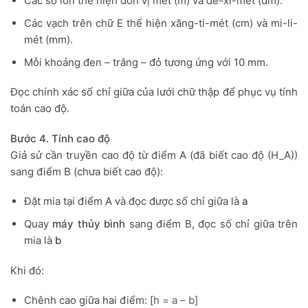
Các số lớn thể hiện đơn vị mét (m) và đề-xi-mét (dm).
Các vạch trên chữ E thể hiện xăng-ti-mét (cm) và mi-li-
mét (mm).
Mỗi khoảng đen – trắng – đỏ tương ứng với 10 mm.
Đọc chính xác số chỉ giữa của lưới chữ thập để phục vụ tính
toán cao độ.
Bước 4. Tính cao độ
Giả sử cần truyền cao độ từ điểm A (đã biết cao độ (H_A))
sang điểm B (chưa biết cao độ):
Đặt mia tại điểm A và đọc được số chỉ giữa là
a
Quay
máy thủy bình
sang điểm B, đọc số chỉ giữa trên
mia là
b
Khi đó:
Chênh cao giữa hai điểm: [
h = a – b
]