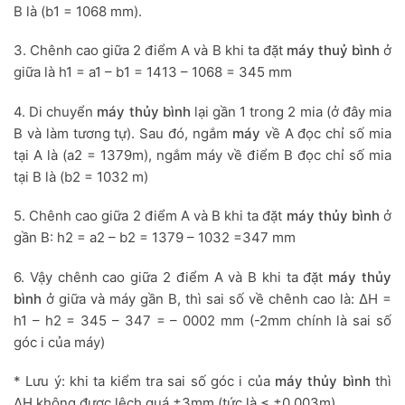
B là (b1 = 1068 mm).
3. Chênh cao giữa 2 điểm A và B khi ta đặt
máy thuỷ bình
ở
giữa là h1 = a1 – b1 = 1413 – 1068 = 345 mm
4. Di chuyển
máy thủy bình
lại gần 1 trong 2 mia (ở đây mia
B và làm tương tự). Sau đó, ngắm
máy
về A đọc chỉ số mia
tại A là (a2 = 1379m), ngắm máy về điểm B đọc chỉ số mia
tại B là (b2 = 1032 m)
5. Chênh cao giữa 2 điểm A và B khi ta đặt
máy thủy bình
ở
gần B: h2 = a2 – b2 = 1379 – 1032 =347 mm
6. Vậy chênh cao giữa 2 điểm A và B khi ta đặt
máy thủy
bình
ở giữa và máy gần B, thì sai số về chênh cao là: ∆H =
h1 – h2 = 345 – 347 = – 0002 mm (-2mm chính là sai số
góc i của máy)
* Lưu ý: khi ta kiểm tra sai số góc i của
máy thủy bình
thì
∆H không được lệch quá ±3mm (tức là ≤ ±0.003m).