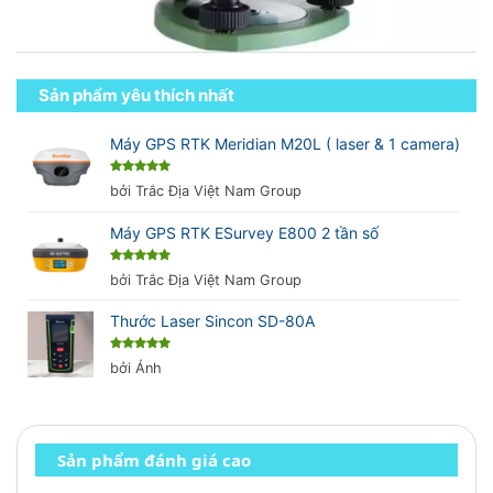
Sản phẩm yêu thích nhất
Máy GPS RTK Meridian M20L ( laser & 1 camera)
Được xếp
bởi Trắc Địa Việt Nam Group
hạng
5
5
sao
Máy GPS RTK ESurvey E800 2 tần số
Được xếp
bởi Trắc Địa Việt Nam Group
hạng
5
5
sao
Thước Laser Sincon SD-80A
Được xếp
bởi Ánh
hạng
5
5
sao
Sản phẩm đánh giá cao