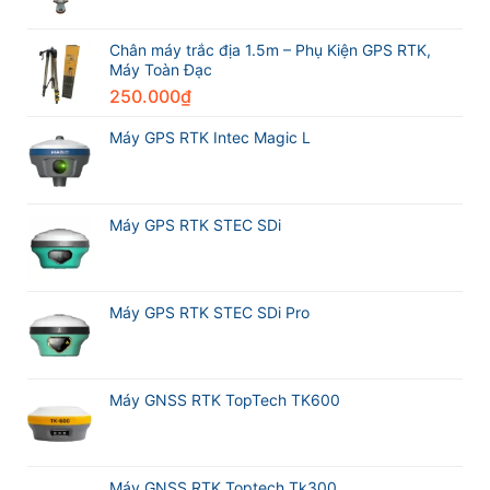
2026
trong
RTK
Leica
ngành
CHCNAV
Geosystems
trắc
i76
Chân máy trắc địa 1.5m – Phụ Kiện GPS RTK,
địa
và
Máy Toàn Đạc
Máy
250.000
₫
GPS
RTK
Meridian
Máy GPS RTK Intec Magic L
M20L
Máy GPS RTK STEC SDi
Máy GPS RTK STEC SDi Pro
Máy GNSS RTK TopTech TK600
Máy GNSS RTK Toptech Tk300