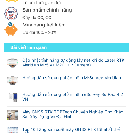
Tối ưu thời gian đợi
Sản phẩm chính hãng
Đầy đủ CO, CQ
Mua hàng tiết kiệm
Ưu đãi 10% - 20%
Bài viết liên quan
Cập nhật tính năng tự động lấy nét khi đo Laser RTK
Meridian M25 và M20L ( 2 Camera)
Không
có
Hướng dẫn sử dụng phần mềm M-Survey Meridian
bình
Không
luận
có
ở
bình
Hướng dẫn sử dụng phần mềm eSurvey SurPad 4.2
Cập
luận
VN
nhật
ở
tính
Không
Hướng
năng
có
Máy GNSS RTK TOPTech Chuyên Nghiệp Cho Khảo
dẫn
tự
bình
Sát Xây Dựng Và Địa Hình
sử
động
luận
dụng
Không
lấy
ở
phần
có
nét
Hướng
Top 10 hãng sản xuất máy GNSS RTK tốt nhất thế
mềm
bình
khi