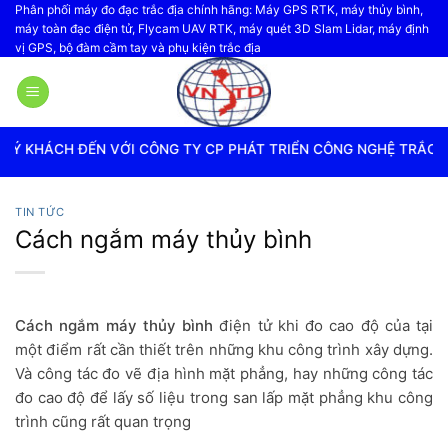
Bỏ
Phân phối máy đo đạc trắc địa chính hãng: Máy GPS RTK, máy thủy bình,
máy toàn đạc điện tử, Flycam UAV RTK, máy quét 3D Slam Lidar, máy định
qua
vị GPS, bộ đàm cầm tay và phụ kiện trắc địa
nội
dung
ỚI CÔNG TY CP PHÁT TRIỂN CÔNG NGHỆ TRẮC ĐỊA VIỆT NAM
TIN TỨC
Cách ngắm máy thủy bình
Cách ngắm máy thủy bình
điện tử khi đo cao độ của tại
một điểm rất cần thiết trên những khu công trình xây dựng.
Và công tác đo vẽ địa hình mặt phẳng, hay những công tác
đo cao độ để lấy số liệu trong san lấp mặt phẳng khu công
trình cũng rất quan trọng