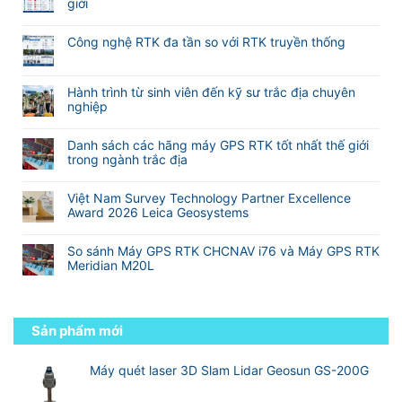
dẫn
giới
M-
luận
đo
sử
Không
Survey
ở
Laser
dụng
có
Meridian
Máy
RTK
Công nghệ RTK đa tần so với RTK truyền thống
phần
bình
GNSS
Meridian
mềm
Không
luận
RTK
M25
eSurvey
có
ở
TOPTech
và
SurPad
bình
Hành trình từ sinh viên đến kỹ sư trắc địa chuyên
Top
Chuyên
M20L
4.2
luận
nghiệp
10
Nghiệp
(
VN
ở
hãng
Không
Cho
2
Công
sản
có
Khảo
Camera)
Danh sách các hãng máy GPS RTK tốt nhất thế giới
nghệ
xuất
bình
Sát
trong ngành trắc địa
RTK
máy
luận
Xây
đa
Không
GNSS
ở
Dựng
tần
có
RTK
Hành
Và
Việt Nam Survey Technology Partner Excellence
so
bình
tốt
trình
Địa
Award 2026 Leica Geosystems
với
luận
nhất
từ
Hình
Không
RTK
ở
thế
sinh
có
truyền
Danh
giới
So sánh Máy GPS RTK CHCNAV i76 và Máy GPS RTK
viên
bình
thống
sách
Meridian M20L
đến
luận
các
kỹ
Không
ở
hãng
sư
có
Việt
máy
trắc
bình
Nam
GPS
địa
luận
Sản phẩm mới
Survey
RTK
chuyên
ở
Technology
tốt
nghiệp
So
Partner
nhất
sánh
Máy quét laser 3D Slam Lidar Geosun GS-200G
Excellence
thế
Máy
Award
giới
GPS