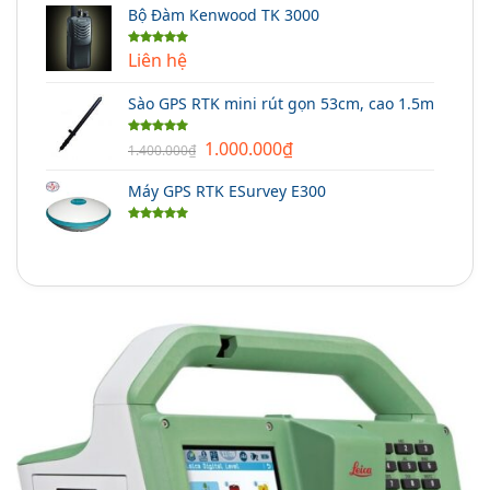
Bộ Đàm Kenwood TK 3000
Liên hệ
Được xếp
hạng
5.00
5 sao
Sào GPS RTK mini rút gọn 53cm, cao 1.5m
Giá
Giá
1.000.000
₫
Được xếp
1.400.000
₫
hạng
5.00
gốc
hiện
5 sao
Máy GPS RTK ESurvey E300
là:
tại
1.400.000₫.
là:
Được xếp
1.000.000₫.
hạng
5.00
5 sao