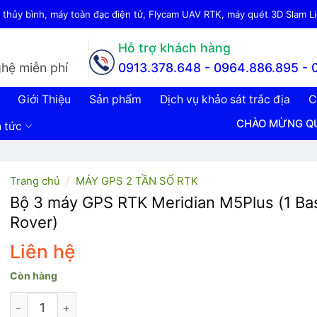
thủy bình, máy toàn đạc điện tử, Flycam UAV RTK, máy quét 3D Slam Lid
Hỗ trợ khách hàng
hệ miễn phí
0913.378.648 -
0964.886.895 - 
Giới Thiệu
Sản phẩm
Dịch vụ khảo sát trắc địa
C
CHÀO MỪNG QUÝ KHÁCH ĐẾN
n tức
Trang chủ
/
MÁY GPS 2 TẦN SỐ RTK
Bộ 3 máy GPS RTK Meridian M5Plus (1 Ba
Rover)
Liên hệ
Còn hàng
Bộ 3 máy GPS RTK Meridian M5Plus (1 Base + 2 Rover) s