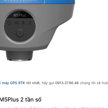
i
máy GPS RTK
tốt nhất
, hãy gọi
0913.37.86.48
chúng tôi sẽ hư
M5Plus 2 tần số