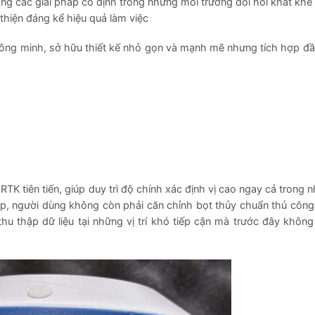
ng các giải pháp cố định trong những môi trường đòi hỏi khắt khe 
i thiện đáng kể hiệu quả làm việc
ông minh, sở hữu thiết kế nhỏ gọn và mạnh mẽ nhưng tích hợp đầ
RTK tiên tiến, giúp duy trì độ chính xác định vị cao ngay cả trong 
p, người dùng không còn phải căn chỉnh bọt thủy chuẩn thủ công, 
hu thập dữ liệu tại những vị trí khó tiếp cận mà trước đây không