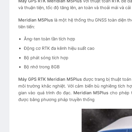
Máy GPS RTK Meridian M5Plus
với thuật toán
RTK
dễ dà
và thuận tiện, tốc độ tăng lên, an toàn và thoải mái và cả
Meridian M5Plus
là một hệ thống thu GNSS toàn diện th
tiên tiến:
Ăng-ten toàn tần tích hợp
Động cơ RTK đa kênh hiệu suất cao
Bộ phát sóng tích hợp
Bộ nhớ trong 8GB
Máy GPS RTK Meridian M5Plus
được trang bị thuật toán 
môi trường khắc nghiệt. Với cảm biến bù nghiêng tích hợ
gian vào quá trình đo đạc.
Meridian M5Plus
cho phép t
được bằng phương pháp truyền thống