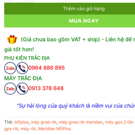
Thêm vào giỏ hàng
MUA NGAY
(Giá chưa bao gồm VAT + ship) - Liên hệ để
giá tốt hơn!
PHỤ KIỆN TRẮC ĐỊA
0964 886 895
MÁY TRẮC ĐỊA
0913 378 648
“Sự hài lòng của quý khách là niềm vui của chún
Thẻ:
m5plus
,
máy gnss rtk
,
máy gnss rtk meridian
,
máy gps 2 tần 
gps rtk
,
máy rtk
,
Meridian M5Plus