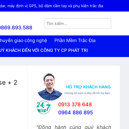
ar, máy định vị GPS, bộ đàm cầm tay và phụ kiện trắc địa
0869.693.588
huyển giao công nghệ
Phần Mềm Trắc Địa
 VỚI CÔNG TY CP PHÁT TRIỂN CÔNG NGHỆ TRẮC ĐỊA VIỆT
se + 2
0913 378 648
0964 886 895
ố lượng
"Đồng hành cùng quý khách